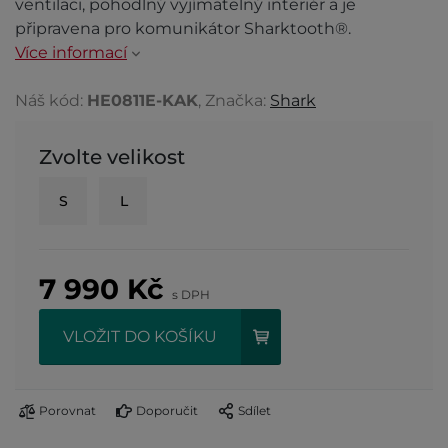
ventilaci, pohodlný vyjímatelný interiér a je
připravena pro komunikátor Sharktooth®.
Více informací
Náš kód:
HE0811E-KAK
, Značka:
Shark
Zvolte velikost
S
L
7 990
Kč
s DPH
VLOŽIT DO KOŠÍKU
Porovnat
Doporučit
Sdílet