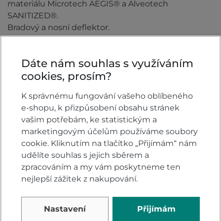
materiálu Microtech AEGIS® a Alveotech
SANITIZED®.
Bradový a nosní deflektor.
Patentovaný systém těsnění Autoseal zajišťuje lepší
tepelnou a zvukovou izolaci.
Dáte nám souhlas s využíváním
Příprava pro komunikátor Sharktooth®
cookies, prosím?
(komunikátor není součástí).
Zapínání mikropřezkou.
K správnému fungování vašeho oblíbeného
Homologace ECE 22.06
e-shopu, k přizpůsobení obsahu stránek
Hmotnost: 1585 g (+/- 50 g)
vašim potřebám, ke statistickým a
marketingovým účelům používáme soubory
Vlastnosti
cookie. Kliknutím na tlačítko „Přijímám“ nám
udělíte souhlas s jejich sběrem a
Barva:
Černá
zpracováním a my vám poskytneme ten
nejlepší zážitek z nakupování.
Typ přilby:
Integrální
Nastavení
Přijímám