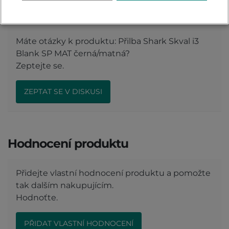
Komentáře k produktu (0)
Máte otázky k produktu: Přilba Shark Skval i3
Blank SP MAT černá/matná?
Zeptejte se.
ZEPTAT SE V DISKUSI
Hodnocení produktu
Přidejte vlastní hodnocení produktu a pomožte
tak dalším nakupujícím.
Hodnoťte.
PŘIDAT VLASTNÍ HODNOCENÍ