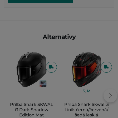
Alternativy
L
S
,
M
Přilba Shark SKWAL
Přilba Shark Skwal i3
i3 Dark Shadow
Linik černá/červená/
Edition Mat
šedá lesklá