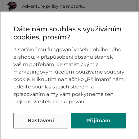
Adventure přilby na motorku
Dáte nám souhlas s využíváním
cookies, prosím?
K správnému fungování vašeho oblíbeného
e-shopu, k přizpůsobení obsahu stránek
KONTAKTY
vašim potřebám, ke statistickým a
marketingovým účelům používáme soubory
VELSBIKE s.r.o.
cookie. Kliknutím na tlačítko „Přijímám“ nám
Jinačovice 513
udělíte souhlas s jejich sběrem a
Jinačovice u Brna
zpracováním a my vám poskytneme ten
664 34
nejlepší zážitek z nakupování.
všední dny 8:00-17:00
+420 605 777 373
Nastavení
Přijímám
honda@velsbike.cz