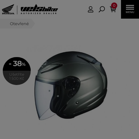
0
Otevřené
- 38
%
Ušetříte
1 500 Kč