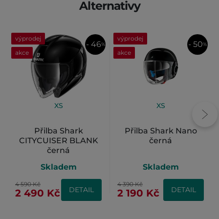
Alternativy
výprodej
výprodej
- 46
- 50
%
%
akce
akce
XS
XS
Přilba Shark
Přilba Shark Nano
CITYCUISER BLANK
černá
černá
Skladem
Skladem
4 590 Kč
4 390 Kč
DETAIL
DETAIL
2 490 Kč
2 190 Kč