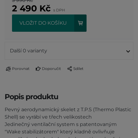
3 990 Kč
2 490
Kč
s DPH
VLOŽIT DO KOŠÍKU
Další 0 varianty
Porovnat
Doporučit
Sdílet
Popis produktu
Pevný aerodynamický skelet z T.P.S (Thermo Plastic
Shell) se vyrábí ve třech velikostech
Jedinečný ventilační system s patentovaným
"Wake stabilizátorem" který kladně ovlivňuje