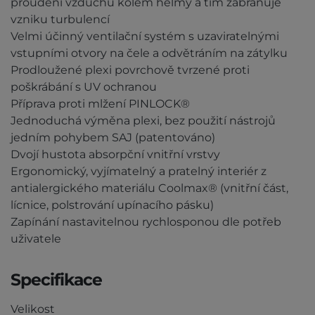
proudění vzduchu kolem helmy a tím zabraňuje
vzniku turbulencí
Velmi účinný ventilační systém s uzaviratelnými
vstupními otvory na čele a odvětráním na zátylku
Prodloužené plexi povrchově tvrzené proti
poškrábání s UV ochranou
Příprava proti mlžení PINLOCK®
Jednoduchá výměna plexi, bez použití nástrojů
jedním pohybem SAJ (patentováno)
Dvojí hustota absorpční vnitřní vrstvy
Ergonomický, vyjímatelný a pratelný interiér z
antialergického materiálu Coolmax® (vnitřní část,
lícnice, polstrování upínacího pásku)
Zapínání nastavitelnou rychlosponou dle potřeb
uživatele
Specifikace
Velikost