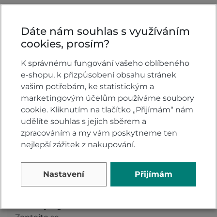
XS 54 - 55 cm
S 55 - 56 cm
Dáte nám souhlas s využíváním
M 57 - 58 cm
cookies, prosím?
L 58 - 59 cm
XL 60 - 61 cm
K správnému fungování vašeho oblíbeného
e-shopu, k přizpůsobení obsahu stránek
Vlastnosti
vašim potřebám, ke statistickým a
marketingovým účelům používáme soubory
Barva:
Šedá
cookie. Kliknutím na tlačítko „Přijímám“ nám
Typ přilby:
Otevřené
udělíte souhlas s jejich sběrem a
zpracováním a my vám poskytneme ten
nejlepší zážitek z nakupování.
Komentáře k produktu (0)
Nastavení
Přijímám
Máte otázky k produktu: Přilba KABUTO AVAND-
II flat royal gunmetal?