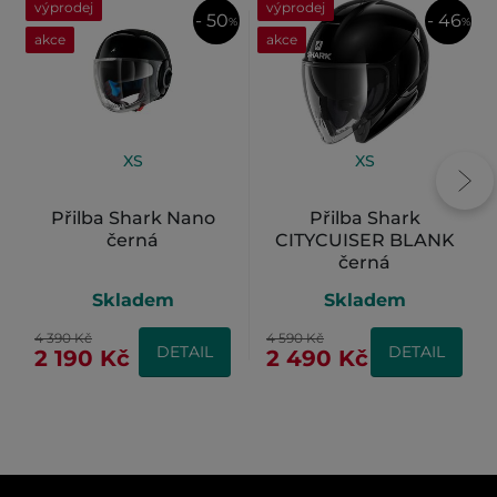
výprodej
výprodej
- 50
- 46
%
%
akce
akce
XS
XS
Přilba Shark Nano
Přilba Shark
černá
CITYCUISER BLANK
černá
Skladem
Skladem
4 390 Kč
4 590 Kč
DETAIL
DETAIL
2 190 Kč
2 490 Kč