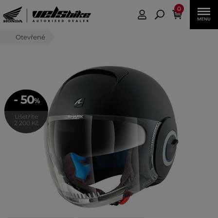
0
Otevřené
- 50
%
Ušetříte
2 200 Kč