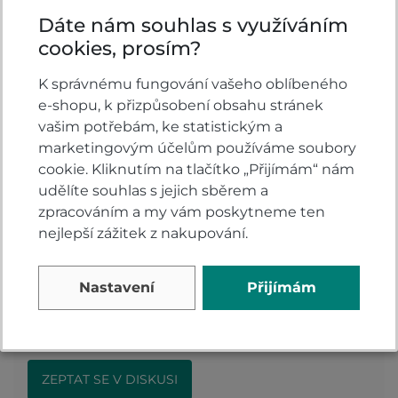
hmotnost 1300g +- 50g
Dáte nám souhlas s využíváním
cookies, prosím?
Vlastnosti
K správnému fungování vašeho oblíbeného
e-shopu, k přizpůsobení obsahu stránek
Barva:
Černá
vašim potřebám, ke statistickým a
Typ přilby:
Otevřené
marketingovým účelům používáme soubory
cookie. Kliknutím na tlačítko „Přijímám“ nám
udělíte souhlas s jejich sběrem a
zpracováním a my vám poskytneme ten
nejlepší zážitek z nakupování.
Komentáře k produktu (0)
Nastavení
Přijímám
Máte otázky k produktu: Přilba Shark Nano
černá mat?
Zeptejte se.
ZEPTAT SE V DISKUSI