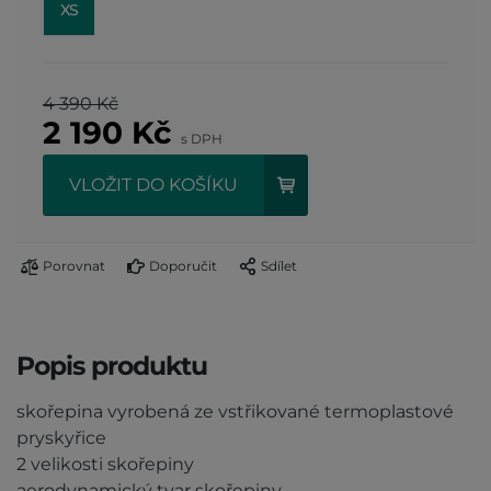
XS
4 390 Kč
2 190
Kč
s DPH
VLOŽIT DO KOŠÍKU
Porovnat
Doporučit
Sdílet
Popis produktu
skořepina vyrobená ze vstřikované termoplastové
pryskyřice
2 velikosti skořepiny
aerodynamický tvar skořepiny