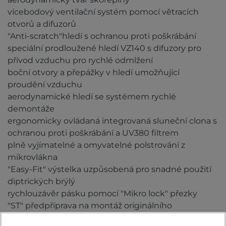
vícebodový ventilační systém pomocí větracích
otvorů a difuzorů
"Anti-scratch"hledí s ochranou proti poškrábání
speciální prodloužené hledí VZ140 s difuzory pro
přívod vzduchu pro rychlé odmlžení
boční otvory a přepážky v hledí umožňující
proudění vzduchu
aerodynamické hledí se systémem rychlé
demontáže
ergonomicky ovládaná integrovaná sluneční clona s
ochranou proti poškrábání a UV380 filtrem
plně vyjímatelné a omyvatelné polstrování z
mikrovlákna
"Easy-Fit" výstelka uzpůsobená pro snadné použití
diptrických brýlý
rychlouzávěr pásku pomocí "Mikro lock" přezky
"ST" předpříprava na montáž originálního
komunikačního zařízení Sharktooth (interkom)