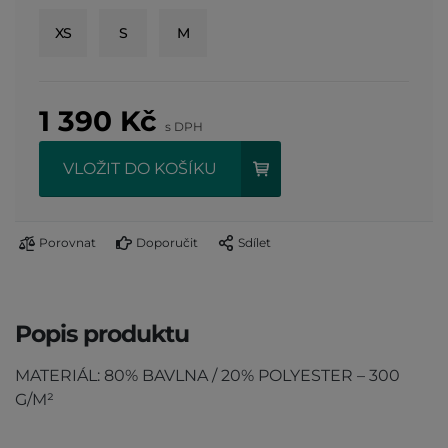
XS
S
M
1 390
Kč
s DPH
VLOŽIT DO KOŠÍKU
Porovnat
Doporučit
Sdílet
Popis produktu
MATERIÁL: 80% BAVLNA / 20% POLYESTER – 300
G/M²