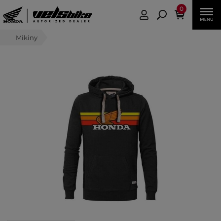
0
Mikiny