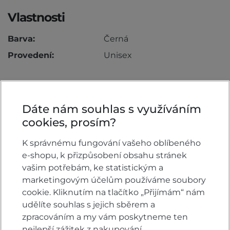
Vlastnosti
Barva:
Černá
Provedení:
Unisex
Dáte nám souhlas s využíváním
Komentáře k produktu (0)
cookies, prosím?
Máte otázky k produktu: Mikina Honda Sunset?
K správnému fungování vašeho oblíbeného
Zeptejte se.
e-shopu, k přizpůsobení obsahu stránek
vašim potřebám, ke statistickým a
ZEPTAT SE V DISKUSI
marketingovým účelům používáme soubory
cookie. Kliknutím na tlačítko „Přijímám“ nám
udělíte souhlas s jejich sběrem a
zpracováním a my vám poskytneme ten
nejlepší zážitek z nakupování.