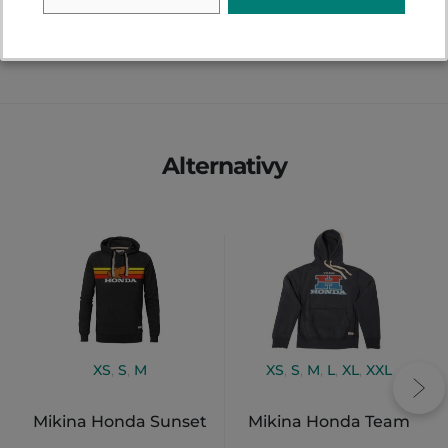
PŘIDAT VLASTNÍ HODNOCENÍ
Alternativy
XS
,
S
,
M
XS
,
S
,
M
,
L
,
XL
,
XXL
Mikina Honda Sunset
Mikina Honda Team