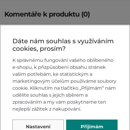
Komentáře k produktu (0)
Máte otázky k produktu: Mikina Honda King of
the road?
Dáte nám souhlas s využíváním
Zeptejte se.
cookies, prosím?
ZEPTAT SE V DISKUSI
K správnému fungování vašeho oblíbeného
e-shopu, k přizpůsobení obsahu stránek
vašim potřebám, ke statistickým a
marketingovým účelům používáme soubory
Hodnocení produktu
cookie. Kliknutím na tlačítko „Přijímám“ nám
udělíte souhlas s jejich sběrem a
zpracováním a my vám poskytneme ten
Přidejte vlastní hodnocení produktu a pomožte
nejlepší zážitek z nakupování.
tak dalším nakupujícím.
Hodnoťte.
Nastavení
Přijímám