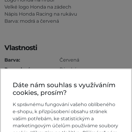
Velké logo Honda na zádech
Nápis Honda Racing na rukávu
Barva: modrá a červená
Vlastnosti
Barva:
Červená
Provedení:
Pánské
Dáte nám souhlas s využíváním
cookies, prosím?
Komentáře k produktu (0)
K správnému fungování vašeho oblíbeného
e-shopu, k přizpůsobení obsahu stránek
Máte otázky k produktu: Mikina Honda Racing
vašim potřebám, ke statistickým a
Cardigan red/navy?
marketingovým účelům používáme soubory