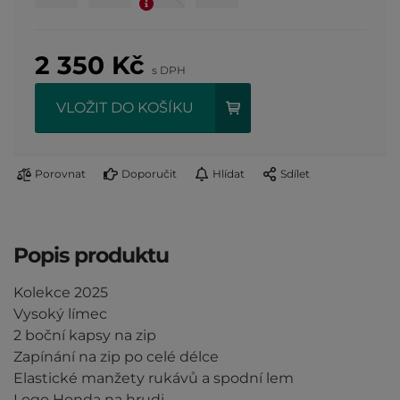
2 350
Kč
s DPH
VLOŽIT DO KOŠÍKU
Porovnat
Doporučit
Hlídat
Sdílet
Popis produktu
Kolekce 2025
Vysoký límec
2 boční kapsy na zip
Zapínání na zip po celé délce
Elastické manžety rukávů a spodní lem
Logo Honda na hrudi