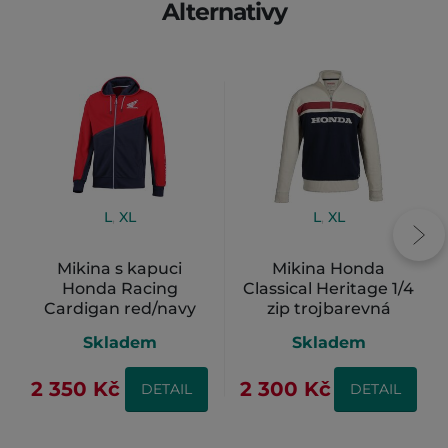
Alternativy
L
,
XL
L
,
XL
Mikina s kapuci
Mikina Honda
Honda Racing
Classical Heritage 1/4
Cardigan red/navy
zip trojbarevná
Skladem
Skladem
2 350 Kč
2 300 Kč
DETAIL
DETAIL