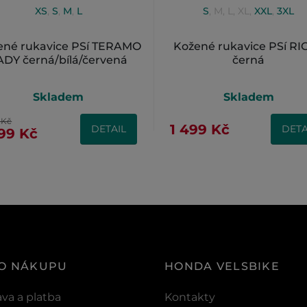
XS
,
S
,
M
,
L
S
,
M
,
L
,
XL
,
XXL
,
3XL
ené rukavice PSí TERAMO
Kožené rukavice PSí RI
ADY černá/bílá/červená
černá
Skladem
Skladem
 Kč
1 499 Kč
DETAIL
DETA
399 Kč
 O NÁKUPU
HONDA VELSBIKE
va a platba
Kontakty