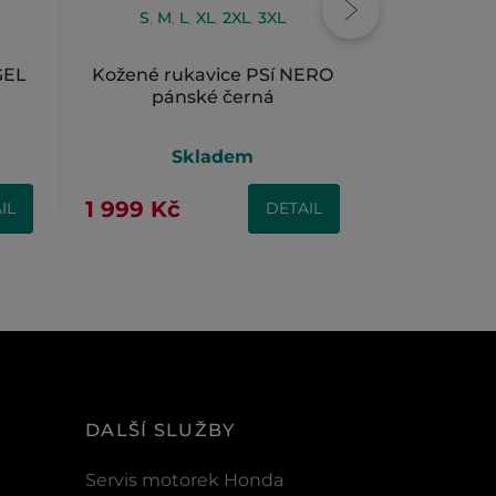
S
,
M
,
L
,
XL
,
2XL
,
3XL
S
,
GEL
Kožené rukavice PSí NERO
Kožené ruka
pánské černá
AD
Skladem
S
1 999 Kč
2 380 Kč
IL
DETAIL
DALŠÍ SLUŽBY
Servis motorek Honda