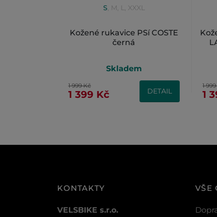
S
,
M
,
L
,
XXXL
Kožené rukavice PSí COSTE
Kož
černá
L
Skladem
1 999 Kč
1 999
DETAIL
1 399 Kč
1 
KONTAKTY
VŠE
VELSBIKE s.r.o.
Dopra