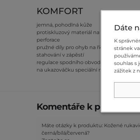
KOMFORT
jemná, pohodlná kůže
Dáte n
protiskluzový materiál na dlani
perforace
K správné
pružné díly pro ohyb na řídítka
stránek v
stahování v zápěstí
používáme 
regulace spodního obvodu rukavic manže
souhlas s
na ukazováčku speciální materiál pro ovl
zážitek z 
Komentáře k produktu (
Máte otázky k produktu: Kožené rukav
černá/bílá/červená?