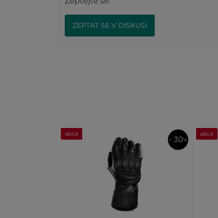
Zeptejte se.
ZEPTAT SE V DISKUSI
akce
akce
- 30
%