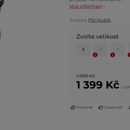
Více informací
Značka:
PSí Hubík
Zvolte velikost
S
M
L
1 999 Kč
1 399
Kč
s D
Porovnat
Doporučit