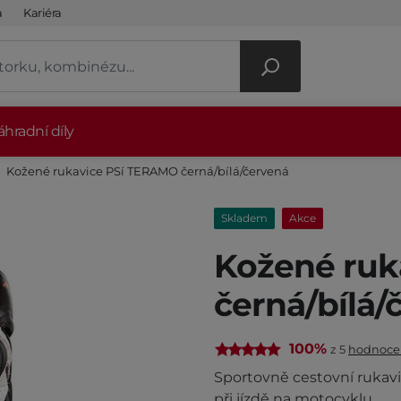
a
Kariéra
hradní díly
Kožené rukavice PSí TERAMO černá/bílá/červená
Skladem
Akce
Kožené ruk
černá/bílá/
100%
z 5
hodnoce
Sportovně cestovní rukav
při jízdě na motocyklu.