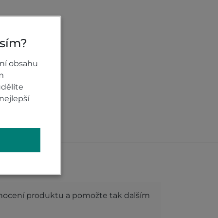
osím?
ní obsahu
m
dělíte
nejlepší
roduktu
dnocení produktu a pomožte tak dalším