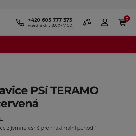
0
+420 605 777 373
(všední dny 8:00-17:00)
avice PSí TERAMO
červená
ní
ice z jemné usně pro maximální pohodlí