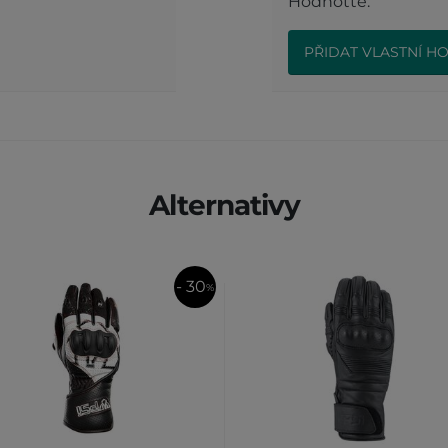
Hodnoťte.
PŘIDAT VLASTNÍ H
Alternativy
- 30
%