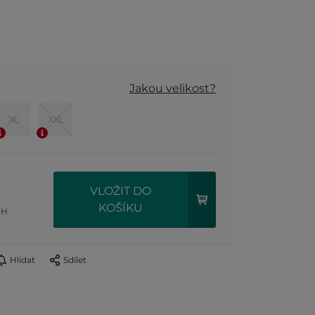
Jakou velikost?
XL
XXL
VLOŽIT DO
KOŠÍKU
PH
Hlídat
Sdílet