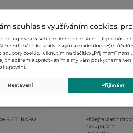
ám souhlas s využíváním cookies, pr
mu fungování vašeho oblíbeného e-shopu, k přizpůsobe
ašim potřebám, ke statistickým a marketingovým účelů
soubory cookie. Kliknutím na tlačítko „Přijímám“ nám u
tou na suchý zip
 jejich sběrem a zpracováním a my vám poskytneme ten 
ádání smartphonů i v rukavicích
nakupování.
Nastavení
Přijímám
0)
Hodnocení p
ice PSí TERAMO
Přidejte vlastní ho
nakupujícím.