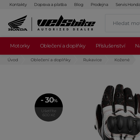
Kontakty
Doprava a platba
Blog
Prodejna
Servis Hond
Motorky
Oblečení a doplňky
Příslušenství
Ná
Úvod
Oblečení a doplňky
Rukavice
Kožené
- 30
%
Ušetříte
600 Kč