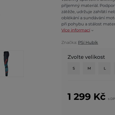
příjemný materiál. Podpor
zátěže, udržuje zahřátí n
oblékání a sundávání moto
při pohybu a stálost mate
Více informací
Značka:
PSí Hubík
Zvolte velikost
S
M
L
1 299
Kč
s D