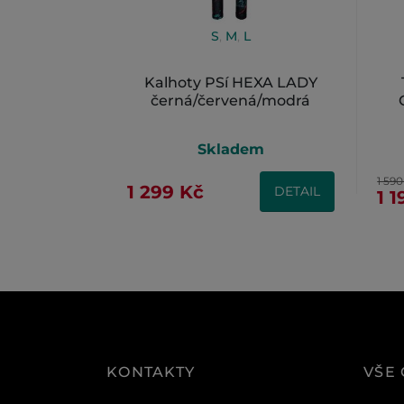
S
,
M
,
L
Kalhoty PSí HEXA LADY
černá/červená/modrá
Skladem
1 59
1 299 Kč
DETAIL
1 
KONTAKTY
VŠE