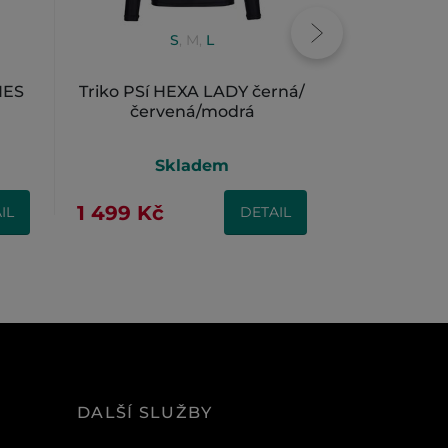
S
,
M
,
L
S
,
NES
Triko PSí HEXA LADY černá/
Nákrčník
červená/modrá
Skladem
S
1 499 Kč
999 Kč
IL
DETAIL
DALŠÍ SLUŽBY