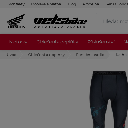
Kontakty
Doprava a platba
Blog
Prodejna
Servis Hond
Motorky
Oblečení a doplňky
Příslušenství
Ná
Úvod
Oblečení a doplňky
Funkční prádlo
Kalhot