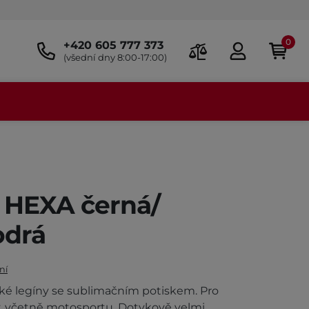
0
+420 605 777 373
(všední dny 8:00-17:00)
í HEXA černá/
odrá
ní
ké legíny se sublimačním potiskem. Pro
y, včetně motosportu. Dotykově velmi