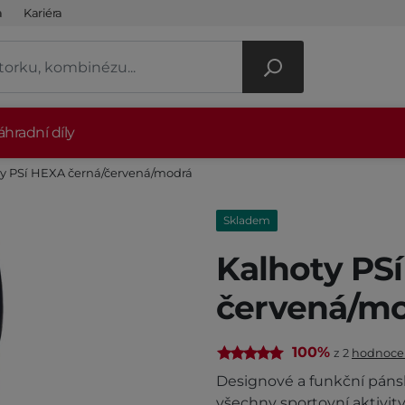
a
Kariéra
hradní díly
y PSí HEXA černá/červená/modrá
Skladem
Kalhoty PS
červená/m
100%
z 2
hodnoce
Designové a funkční páns
všechny sportovní aktivit