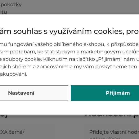
í pokožky
itu
říjemnému pachu
a sundávání motooděvu
ám souhlas s využíváním cookies, pr
nesráží se a nežmolkuje
mu fungování vašeho oblíbeného e-shopu, k přizpůsobe
ašim potřebám, ke statistickým a marketingovým účelů
soubory cookie. Kliknutím na tlačítko „Přijímám“ nám u
 jejich sběrem a zpracováním a my vám poskytneme ten 
nakupování.
Nastavení
Přijímám
0)
Hodnocení p
EXA černá/
Přidejte vlastní ho