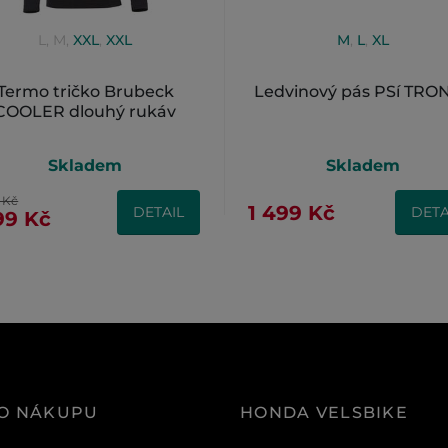
L
,
M
,
XXL
,
XXL
M
,
L
,
XL
Termo tričko Brubeck
Ledvinový pás PSí TRO
COOLER dlouhý rukáv
Skladem
Skladem
0 Kč
1 499 Kč
DETAIL
DETA
199 Kč
 O NÁKUPU
HONDA VELSBIKE