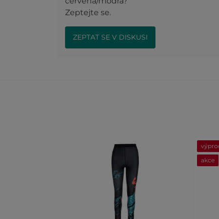
červená/modrá?
Zeptejte se.
ZEPTAT SE V DISKUSI
výpro
akce