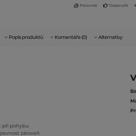
Porovnat
Doporučit
Popis produktů
Komentáře (0)
Alternativy
V
Ba
Ma
Pr
t při pohybu
a pevnost zároveň