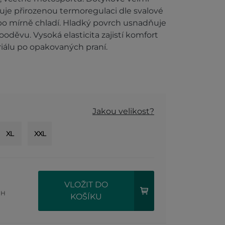
uje přirozenou termoregulaci dle svalové
ebo mírně chladí. Hladký povrch usnadňuje
oděvu. Vysoká elasticita zajistí komfort
riálu po opakovaných praní.
Jakou velikost?
XL
XXL
VLOŽIT DO
PH
KOŠÍKU