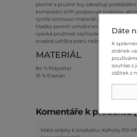
ploché a pružné švy zabraňují podrážděn
kompresní střih podporuje svalovou aktiv
rychle schnoucí materiál zabraňuje nep
hladký povrch umožní snadné oblékání 
Dáte n
vysoká pružnost zachovává původní tvar, 
snadná údržba praní, nežehlí se
K správné
stránek v
MATERIÁL
používáme 
souhlas s
84 % Polyester
zážitek z 
16 % Elastan
Komentáře k produktu (
Máte otázky k produktu: Kalhoty PSí H