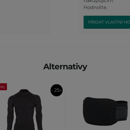
nakupujícím.
Hodnoťte.
PŘIDAT VLASTNÍ H
Alternativy
dej
- 25
%