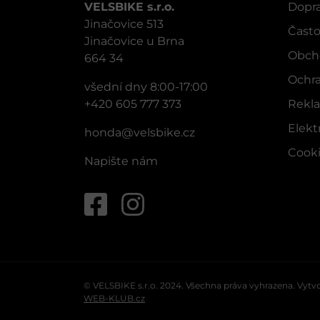
VELSBIKE s.r.o.
Dopra
Jinačovice 513
Často
Jinačovice u Brna
Obch
664 34
Ochra
všední dny 8:00-17:00
+420 605 777 373
Rekla
Elek
honda@velsbike.cz
Cook
Napište nám
© VELSBIKE s.r.o. 2024. Všechna práva vyhrazena. Vytvo
WEB-KLUB.cz