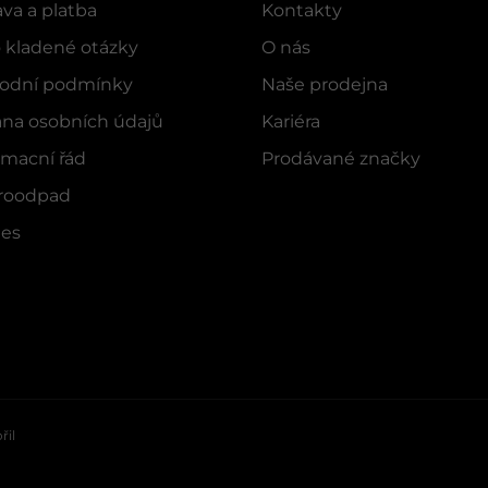
va a platba
Kontakty
 kladené otázky
O nás
odní podmínky
Naše prodejna
na osobních údajů
Kariéra
macní řád
Prodávané značky
troodpad
ies
řil