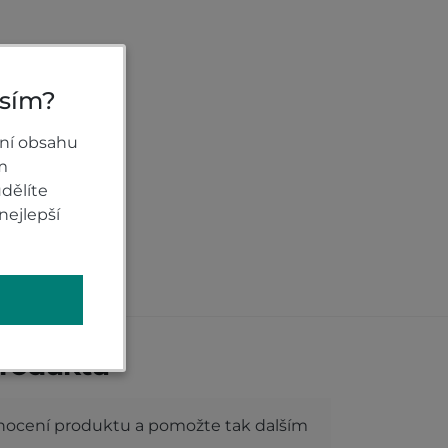
osím?
ní obsahu
m
dělíte
nejlepší
roduktu
dnocení produktu a pomožte tak dalším