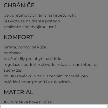
CHRÁNIČE
polyuretanový chránič na hřbetu ruky
3D výztuže na dlani a prstech
zesílení dlaně dvojitou usní
KOMFORT
jemná, pohodlná kůže
perforace
pružné díly pro ohyb na řídítka
regulace spodního obvodu rukavic manžetou na
suchý zip
na ukazováčku a palci speciální materiál pro
ovládání smartphonů i v rukavicích
MATERIÁL
100% měkká hovězí kůže
podšívka 100% Polyester