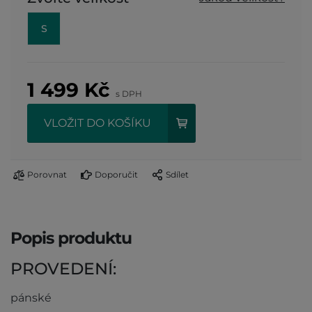
S
1 499
Kč
s DPH
VLOŽIT DO KOŠÍKU
Porovnat
Doporučit
Sdílet
Popis produktu
PROVEDENÍ:
pánské