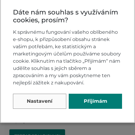
Dáte nám souhlas s využíváním
cookies, prosím?
Vlastnosti
K správnému fungování vašeho oblíbeného
Barva:
Černá
e-shopu, k přizpůsobení obsahu stránek
vašim potřebám, ke statistickým a
Materiál:
Kůže
marketingovým účelům používáme soubory
Provedení:
Pánské
cookie. Kliknutím na tlačítko „Přijímám“ nám
udělíte souhlas s jejich sběrem a
zpracováním a my vám poskytneme ten
nejlepší zážitek z nakupování.
Komentáře k produktu (0)
Nastavení
Přijímám
Máte otázky k produktu: Kožené rukavice PSí
RIGEL černá?
Zeptejte se.