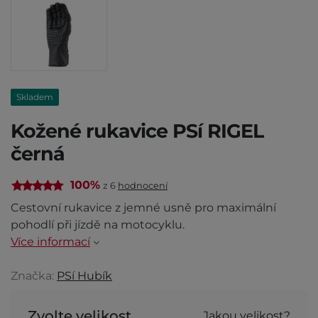
Skladem
Kožené rukavice PSí RIGEL
černá
100%
z 6
hodnocení
Cestovní rukavice z jemné usně pro maximální
pohodlí při jízdě na motocyklu.
Více informací
Značka:
PSí Hubík
Zvolte velikost
Jakou velikost?