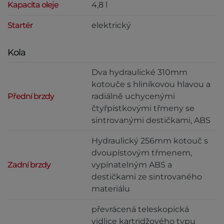
Kapacita oleje
4,8 l
Startér
elektrický
Kola
Dva hydraulické 310mm
kotouče s hliníkovou hlavou a
Přední brzdy
radiálně uchycenými
čtyřpístkovými třmeny se
sintrovanými destičkami, ABS
Hydraulický 256mm kotouč s
dvoupístovým třmenem,
Zadní brzdy
vypínatelným ABS a
destičkami ze sintrovaného
materiálu
převrácená teleskopická
vidlice kartridžového typu