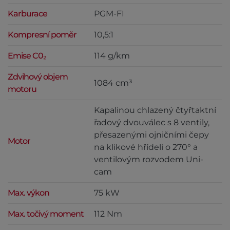
Karburace
PGM-FI
Kompresní poměr
10,5:1
Emise C0₂
114 g/km
Zdvihový objem
1084 cm³
motoru
Kapalinou chlazený čtyřtaktní
řadový dvouválec s 8 ventily,
přesazenými ojničními čepy
Motor
na klikové hřídeli o 270° a
ventilovým rozvodem Uni-
cam
Max. výkon
75 kW
Max. točivý moment
112 Nm