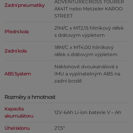
ADVENTURECROSS TOURER
Zadní pneumatiky
AX41T nebo Metzeler KAROO
STREET
21M/C x MT2,15 hliníkový ráfek
Přední kola
s drátovým výpletem
18M/C x MT4,00 hliníkový
Zadní kola
ráfek s drátovým výpletem
Náklonové dvoukanálové s
ABS System
IMU a vypínatelným ABS na
zadní brzdě
Rozměry a hmotnost
Kapacita
12V-6Ah Li-ion baterie V – Ah
akumulátoru
Úhel sklonu
27,5°