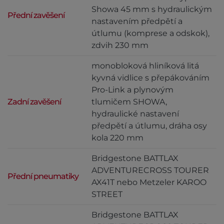
Showa 45 mm s hydraulickým
Přední zavěšení
nastavením předpětí a
útlumu (komprese a odskok),
zdvih 230 mm
monobloková hliníková litá
kyvná vidlice s přepákováním
Pro-Link a plynovým
Zadní zavěšení
tlumičem SHOWA,
hydraulické nastavení
předpětí a útlumu, dráha osy
kola 220 mm
Bridgestone BATTLAX
ADVENTURECROSS TOURER
Přední pneumatiky
AX41T nebo Metzeler KAROO
STREET
Bridgestone BATTLAX