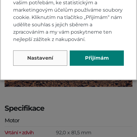
vašim potřebám, ke statistickým a
plně uživatelský režim, a to ve všech parametrech.
marketingovým účelům používáme soubory
cookie. Kliknutím na tlačítko „Přijímám“ nám
udělíte souhlas s jejich sběrem a
zpracováním a my vám poskytneme ten
nejlepší zážitek z nakupování.
Nastavení
Přijímám
Specifikace
Motor
Vrtání × zdvih
92,0 x 81,5 mm