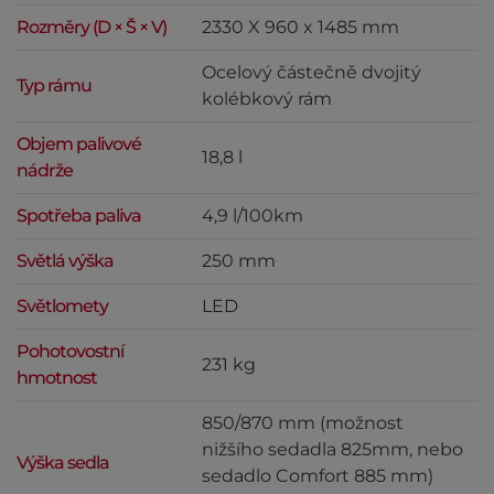
Rozměry (D × Š × V)
2330 X 960 x 1485 mm
Ocelový částečně dvojitý
Typ rámu
kolébkový rám
Objem palivové
18,8 l
nádrže
Spotřeba paliva
4,9 l/100km
Světlá výška
250 mm
Světlomety
LED
Pohotovostní
231 kg
hmotnost
850/870 mm (možnost
nižšího sedadla 825mm, nebo
Výška sedla
sedadlo Comfort 885 mm)