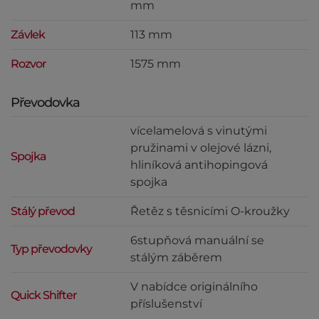
mm
Závlek
113 mm
Rozvor
1575 mm
Převodovka
vícelamelová s vinutými
pružinami v olejové lázni,
Spojka
hliníková antihopingová
spojka
Stálý převod
Řetěz s těsnicími O-kroužky
6stupňová manuální se
Typ převodovky
stálým záběrem
V nabídce originálního
Quick Shifter
příslušenství