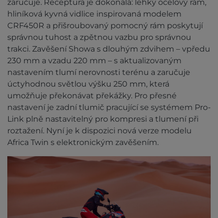
zaručuje. Receptura je dokonalá: lehký ocelový rám,
hliníková kyvná vidlice inspirovaná modelem
CRF450R a přišroubovaný pomocný rám poskytují
správnou tuhost a zpětnou vazbu pro správnou
trakci. Zavěšení Showa s dlouhým zdvihem – vpředu
230 mm a vzadu 220 mm – s aktualizovaným
nastavením tlumí nerovnosti terénu a zaručuje
úctyhodnou světlou výšku 250 mm, která
umožňuje překonávat překážky. Pro přesné
nastavení je zadní tlumič pracující se systémem Pro-
Link plně nastavitelný pro kompresi a tlumení při
roztažení. Nyní je k dispozici nová verze modelu
Africa Twin s elektronickým zavěšením.