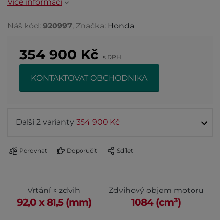
Více informací
Náš kód:
920997
, Značka:
Honda
354 900
Kč
s DPH
KONTAKTOVAT OBCHODNIKA
Další 2 varianty
354 900 Kč
Porovnat
Doporučit
Sdílet
Vrtání × zdvih
Zdvihový objem motoru
92,0 x 81,5 (mm)
1084 (cm³)