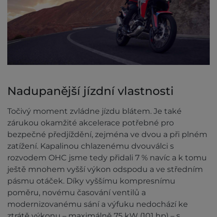
Nadupanější jízdní vlastnosti
Točivý moment zvládne jízdu blátem. Je také
zárukou okamžité akcelerace potřebné pro
bezpečné předjíždění, zejména ve dvou a při plném
zatížení. Kapalinou chlazenému dvouválci s
rozvodem OHC jsme tedy přidali 7 % navíc a k tomu
ještě mnohem vyšší výkon odspodu a ve středním
pásmu otáček. Díky vyššímu kompresnímu
poměru, novému časování ventilů a
modernizovanému sání a výfuku nedochází ke
ztrátě výkonu – maximálně 75 kW (101 hp) – s