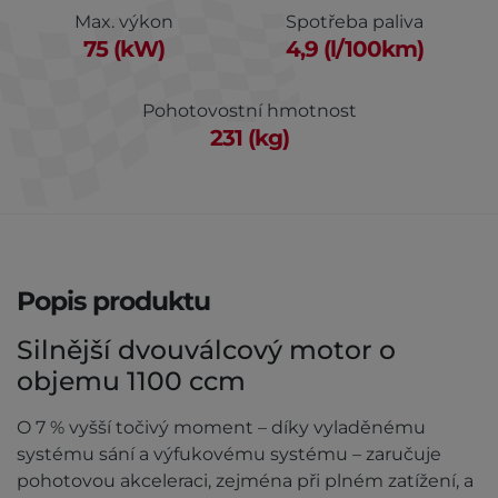
Max. výkon
Spotřeba paliva
75 (kW)
4,9 (l/100km)
Pohotovostní hmotnost
231 (kg)
Popis produktu
Silnější dvouválcový motor o
objemu 1100 ccm
O 7 % vyšší točivý moment – díky vyladěnému
systému sání a výfukovému systému – zaručuje
pohotovou akceleraci, zejména při plném zatížení, a