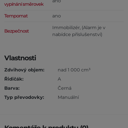
ano
vypínání směrovek
Tempomat
ano
Immobilizér, (Alarm je v
Bezpečnost
nabídce příslušenství)
Vlastnosti
Zdvihový objem:
nad 1 000 cm³
Řidičák:
A
Barva:
Černá
Typ převodovky:
Manuální
Komentáře k produktu (0)