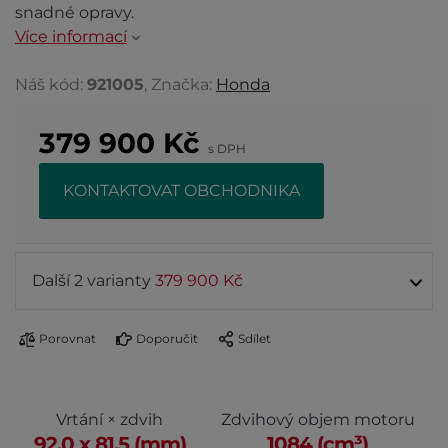
snadné opravy.
Více informací
Náš kód:
921005
, Značka:
Honda
379 900
Kč
s DPH
KONTAKTOVAT OBCHODNIKA
Další 2 varianty
379 900 Kč
Porovnat
Doporučit
Sdílet
Vrtání × zdvih
Zdvihový objem motoru
92,0 x 81,5 (mm)
1084 (cm³)