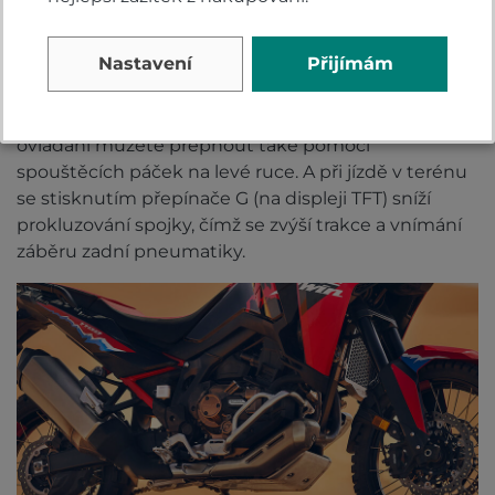
plynulé automatické řazení nahoru i dolů bez stresu,
skvělé pro jízdu na dlouhé vzdálenosti. Prošla
Nastavení
Přijímám
modernizací, takže působí přirozeně při startu i při
nízkých rychlostech. Nastavitelná od pohodové jízdy
až po špičkové sportovní výkony. Na manuální
ovládání můžete přepnout také pomocí
spouštěcích páček na levé ruce. A při jízdě v terénu
se stisknutím přepínače G (na displeji TFT) sníží
prokluzování spojky, čímž se zvýší trakce a vnímání
záběru zadní pneumatiky.