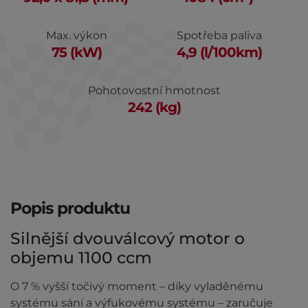
Max. výkon
Spotřeba paliva
75 (kW)
4,9 (l/100km)
Pohotovostní hmotnost
242 (kg)
Popis produktu
Silnější dvouválcový motor o
objemu 1100 ccm
O 7 % vyšší točivý moment – díky vyladěnému
systému sání a výfukovému systému – zaručuje