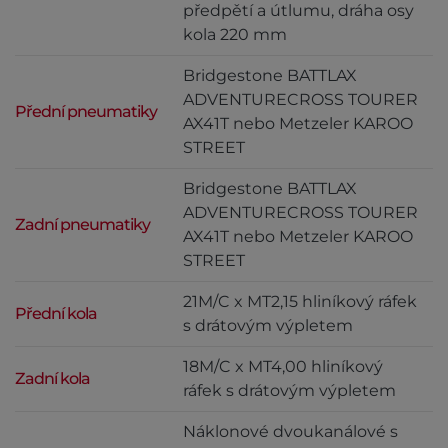
předpětí a útlumu, dráha osy
kola 220 mm
Bridgestone BATTLAX
ADVENTURECROSS TOURER
Přední pneumatiky
AX41T nebo Metzeler KAROO
STREET
Bridgestone BATTLAX
ADVENTURECROSS TOURER
Zadní pneumatiky
AX41T nebo Metzeler KAROO
STREET
21M/C x MT2,15 hliníkový ráfek
Přední kola
s drátovým výpletem
18M/C x MT4,00 hliníkový
Zadní kola
ráfek s drátovým výpletem
Náklonové dvoukanálové s