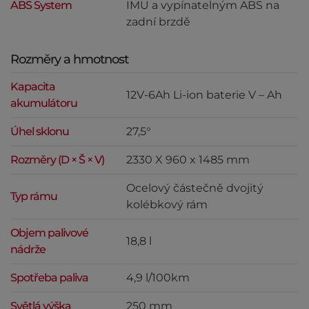
ABS System
IMU a vypínatelným ABS na
zadní brzdě
Rozměry a hmotnost
Kapacita
12V-6Ah Li-ion baterie V – Ah
akumulátoru
Úhel sklonu
27,5°
Rozměry (D × Š × V)
2330 X 960 x 1485 mm
Ocelový částečně dvojitý
Typ rámu
kolébkový rám
Objem palivové
18,8 l
nádrže
Spotřeba paliva
4,9 l/100km
Světlá výška
250 mm