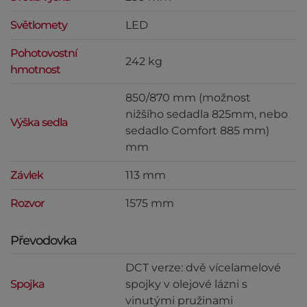
Světlomety
LED
Pohotovostní
242 kg
hmotnost
850/870 mm (možnost
nižšího sedadla 825mm, nebo
Výška sedla
sedadlo Comfort 885 mm)
mm
Závlek
113 mm
Rozvor
1575 mm
Převodovka
DCT verze: dvě vícelamelové
Spojka
spojky v olejové lázni s
vinutými pružinami