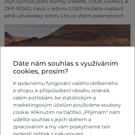
čtyři výchozí jízdní režimy, URBAN, TOUR, GRAVEL a
OFF-ROAD, navíc v režimu USER můžete nastavit
plně uživatelský režim, a to ve všech parametrech.
Dáte nám souhlas s využíváním
cookies, prosím?
K správnému fungování vašeho oblíbeného
e-shopu, k přizpůsobení obsahu stránek
vašim potřebám, ke statistickým a
marketingovým účelům používáme soubory
Dvouspojková převodovka (DCT)
cookie. Kliknutím na tlačítko „Přijímám“ nám
udělíte souhlas s jejich sběrem a
Můžete si vybrat motocykl Africa Twin se
zpracováním a my vám poskytneme ten
šestistupňovou převodovkou DCT, která zaručuje
nejlepší zážitek z nakupování.