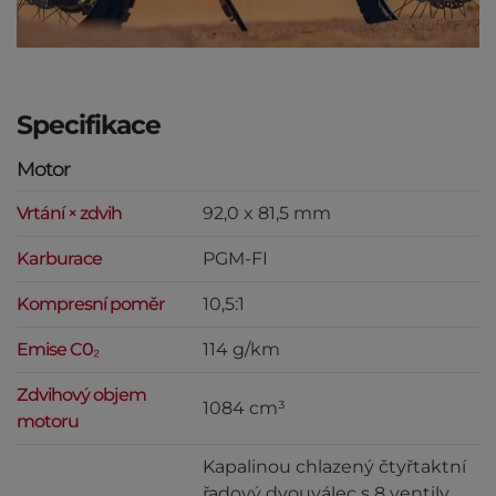
Specifikace
Motor
Vrtání × zdvih
92,0 x 81,5 mm
Karburace
PGM-FI
Kompresní poměr
10,5:1
Emise C0₂
114 g/km
Zdvihový objem
1084 cm³
motoru
Kapalinou chlazený čtyřtaktní
řadový dvouválec s 8 ventily,