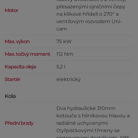
přesazenými ojničními čepy
Motor
na klikové hřídeli o 270° a
ventilovým rozvodem Uni-
cam
Max. výkon
75 kW
Max. točivý moment
112 Nm
Kapacita oleje
5,2 l
Startér
elektrický
Kola
Dva hydraulické 310mm
kotouče s hliníkovou hlavou a
Přední brzdy
radiálně uchycenými
čtyřpístkovými třmeny se
sintrovanými destičkami, ABS