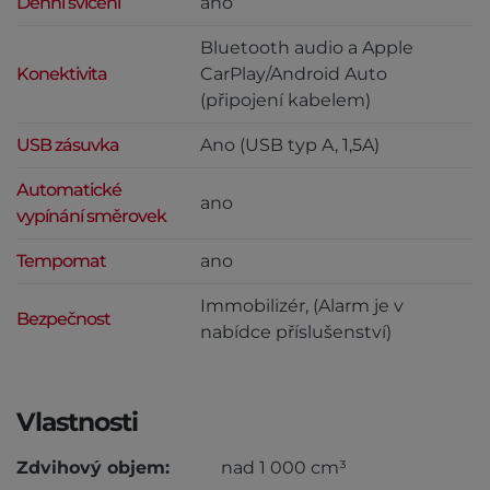
Denní svícení
ano
Bluetooth audio a Apple
Konektivita
CarPlay/Android Auto
(připojení kabelem)
USB zásuvka
Ano (USB typ A, 1,5A)
Automatické
ano
vypínání směrovek
Tempomat
ano
Immobilizér, (Alarm je v
Bezpečnost
nabídce příslušenství)
Vlastnosti
Zdvihový objem:
nad 1 000 cm³