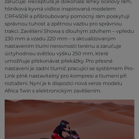
zaručuje. Receptura je dokonalá: lehký ocelový rám,
hliníková kyvná vidlice inspirovaná modelem
CRF450R a přišroubovaný pomocný rám poskytují
správnou tuhost a zpětnou vazbu pro správnou
trakci. Zavěšení Showa s dlouhým zdvihem – vpředu
230 mm a vzadu 220 mm – s aktualizovaným
nastavením tlumí nerovnosti terénu a zaručuje
úctyhodnou světlou výšku 250 mm, která
umožňuje překonávat překážky. Pro přesné
nastavení je zadní tlumič pracující se systémem Pro-
Link plně nastavitelný pro kompresi a tlumení při
roztažení. Nyní je k dispozici nová verze modelu
Africa Twin s elektronickým zavěšením.