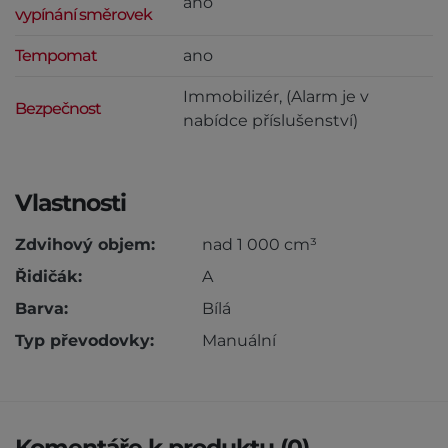
ano
vypínání směrovek
Tempomat
ano
Immobilizér, (Alarm je v
Bezpečnost
nabídce příslušenství)
Vlastnosti
Zdvihový objem:
nad 1 000 cm³
Řidičák:
A
Barva:
Bílá
Typ převodovky:
Manuální
Komentáře k produktu (0)