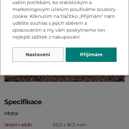
vašim potřebám, ke statistickým a
plně uživatelský režim, a to ve všech parametrech.
marketingovým účelům používáme soubory
cookie. Kliknutím na tlačítko „Přijímám“ nám
udělíte souhlas s jejich sběrem a
zpracováním a my vám poskytneme ten
nejlepší zážitek z nakupování.
Nastavení
Přijímám
Specifikace
Motor
Vrtání × zdvih
92,0 x 81,5 mm