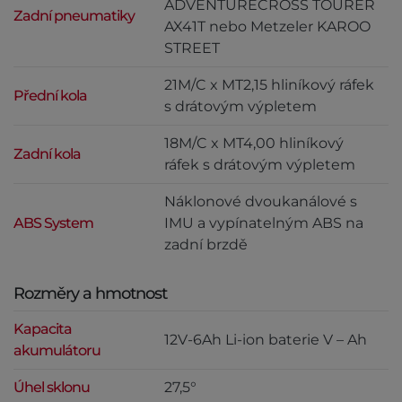
ADVENTURECROSS TOURER
Zadní pneumatiky
AX41T nebo Metzeler KAROO
STREET
21M/C x MT2,15 hliníkový ráfek
Přední kola
s drátovým výpletem
18M/C x MT4,00 hliníkový
Zadní kola
ráfek s drátovým výpletem
Náklonové dvoukanálové s
ABS System
IMU a vypínatelným ABS na
zadní brzdě
Rozměry a hmotnost
Kapacita
12V-6Ah Li-ion baterie V – Ah
akumulátoru
Úhel sklonu
27,5°