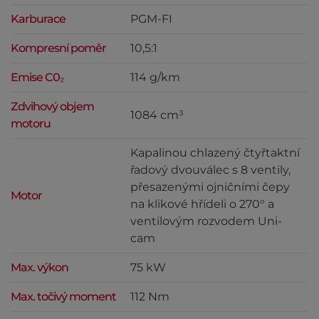
Karburace
PGM-FI
Kompresní poměr
10,5:1
Emise C0₂
114 g/km
Zdvihový objem
1084 cm³
motoru
Kapalinou chlazený čtyřtaktní
řadový dvouválec s 8 ventily,
přesazenými ojničními čepy
Motor
na klikové hřídeli o 270° a
ventilovým rozvodem Uni-
cam
Max. výkon
75 kW
Max. točivý moment
112 Nm