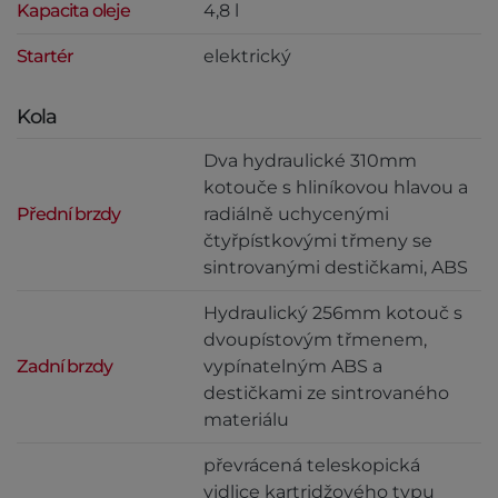
Kapacita oleje
4,8 l
Startér
elektrický
Kola
Dva hydraulické 310mm
kotouče s hliníkovou hlavou a
Přední brzdy
radiálně uchycenými
čtyřpístkovými třmeny se
sintrovanými destičkami, ABS
Hydraulický 256mm kotouč s
dvoupístovým třmenem,
Zadní brzdy
vypínatelným ABS a
destičkami ze sintrovaného
materiálu
převrácená teleskopická
vidlice kartridžového typu