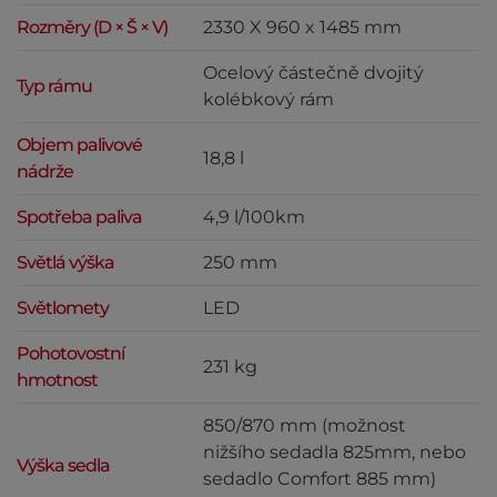
Rozměry (D × Š × V)
2330 X 960 x 1485 mm
Ocelový částečně dvojitý
Typ rámu
kolébkový rám
Objem palivové
18,8 l
nádrže
Spotřeba paliva
4,9 l/100km
Světlá výška
250 mm
Světlomety
LED
Pohotovostní
231 kg
hmotnost
850/870 mm (možnost
nižšího sedadla 825mm, nebo
Výška sedla
sedadlo Comfort 885 mm)