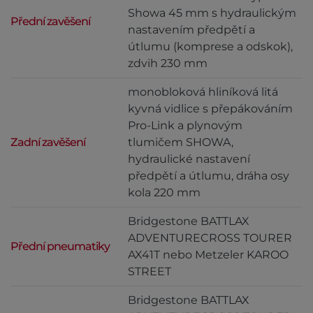
Showa 45 mm s hydraulickým
Přední zavěšení
nastavením předpětí a
útlumu (komprese a odskok),
zdvih 230 mm
monobloková hliníková litá
kyvná vidlice s přepákováním
Pro-Link a plynovým
Zadní zavěšení
tlumičem SHOWA,
hydraulické nastavení
předpětí a útlumu, dráha osy
kola 220 mm
Bridgestone BATTLAX
ADVENTURECROSS TOURER
Přední pneumatiky
AX41T nebo Metzeler KAROO
STREET
Bridgestone BATTLAX