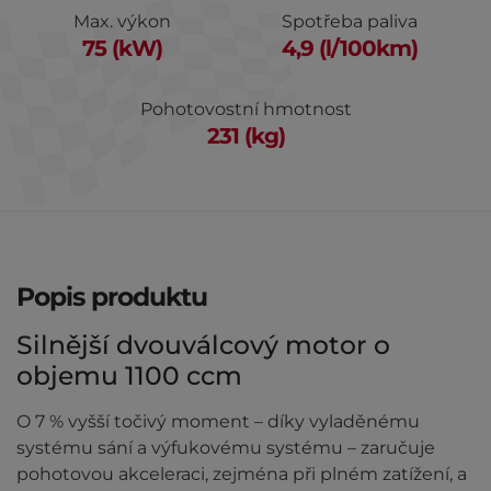
Max. výkon
Spotřeba paliva
75 (kW)
4,9 (l/100km)
Pohotovostní hmotnost
231 (kg)
Popis produktu
Silnější dvouválcový motor o
objemu 1100 ccm
O 7 % vyšší točivý moment – díky vyladěnému
systému sání a výfukovému systému – zaručuje
pohotovou akceleraci, zejména při plném zatížení, a