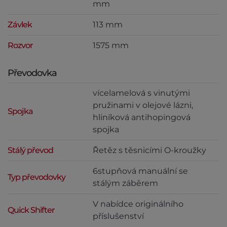
mm
Závlek
113 mm
Rozvor
1575 mm
Převodovka
vícelamelová s vinutými
pružinami v olejové lázni,
Spojka
hliníková antihopingová
spojka
Stálý převod
Řetěz s těsnicími O-kroužky
6stupňová manuální se
Typ převodovky
stálým záběrem
V nabídce originálního
Quick Shifter
příslušenství