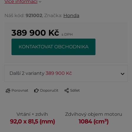
Více informací
Náš kód:
921002
, Značka:
Honda
389 900
Kč
s DPH
KONTAKTOVAT OBCHODNIKA
Další 2 varianty
389 900 Kč
Porovnat
Doporučit
Sdílet
Vrtání × zdvih
Zdvihový objem motoru
92,0 x 81,5 (mm)
1084 (cm³)