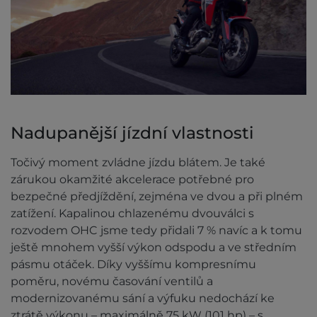
Nadupanější jízdní vlastnosti
Točivý moment zvládne jízdu blátem. Je také
zárukou okamžité akcelerace potřebné pro
bezpečné předjíždění, zejména ve dvou a při plném
zatížení. Kapalinou chlazenému dvouválci s
rozvodem OHC jsme tedy přidali 7 % navíc a k tomu
ještě mnohem vyšší výkon odspodu a ve středním
pásmu otáček. Díky vyššímu kompresnímu
poměru, novému časování ventilů a
modernizovanému sání a výfuku nedochází ke
ztrátě výkonu – maximálně 75 kW (101 hp) – s