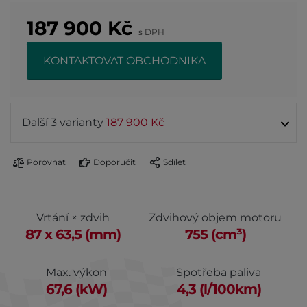
187 900
Kč
s DPH
KONTAKTOVAT OBCHODNIKA
Další 3 varianty
187 900 Kč
Porovnat
Doporučit
Sdílet
Vrtání × zdvih
Zdvihový objem motoru
87 x 63,5 (mm)
755 (cm³)
Max. výkon
Spotřeba paliva
67,6 (kW)
4,3 (l/100km)