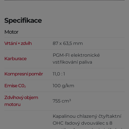
Specifikace
Motor
Vrtání × zdvih
87 x 63,5 mm
PGM-FI elektronické
Karburace
vstřikování paliva
Kompresní poměr
11,0 : 1
Emise C0₂
100 g/km
Zdvihový objem
755 cm³
motoru
Kapalinou chlazený čtyřtaktní
OHC řadový dvouválec s 8