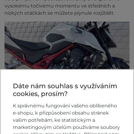
vysokému točivému momentu ve středních a
nízkých otáčkách se můžete plynule rozjíždět.
Dáte nám souhlas s využíváním
cookies, prosím?
K správnému fungování vašeho oblíbeného
e-shopu, k přizpůsobení obsahu stránek
Vylepšený styl a funkčnost
vašim potřebám, ke statistickým a
marketingovým účelům používáme soubory
Charakteristický styl streetfighteru modelu CB750