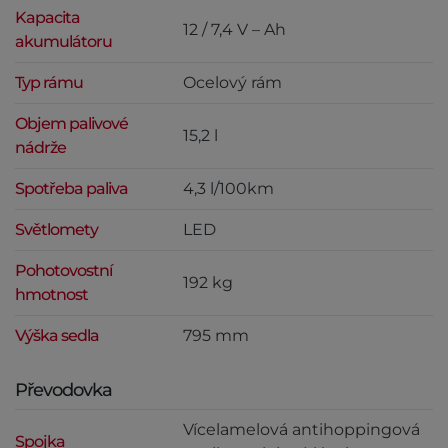
Kapacita
12 / 7,4 V – Ah
akumulátoru
Typ rámu
Ocelový rám
Objem palivové
15,2 l
nádrže
Spotřeba paliva
4,3 l/100km
Světlomety
LED
Pohotovostní
192 kg
hmotnost
Výška sedla
795 mm
Převodovka
Vícelamelová antihoppingová
Spojka