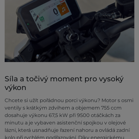
Síla a točivý moment pro vysoký
výkon
Chcete si užít pořádnou porci výkonu? Motor s osmi
ventily s krátkým zdvihem a objemem 755 ccm
dosahuje výkonu 67,5 kW při 9500 otáčkách za
minutu a je vybaven asistenční spojkou v olejové
lázni, která usnadňuje řazení nahoru a ovládá zadní
kolo při rychlém podřazování. Díky energickému