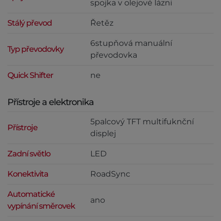
spojka v olejové lázni
Stálý převod
Řetěz
6stupňová manuální
Typ převodovky
převodovka
Quick Shifter
ne
Přístroje a elektronika
5palcový TFT multifuknční
Přístroje
displej
Zadní světlo
LED
Konektivita
RoadSync
Automatické
ano
vypínání směrovek