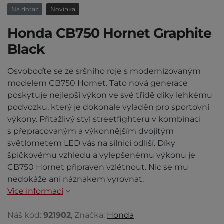
Na dotaz
Novinka
Honda CB750 Hornet Graphite
Black
Osvoboďte se ze sršního roje s modernizovaným
modelem CB750 Hornet. Tato nová generace
poskytuje nejlepší výkon ve své třídě díky lehkému
podvozku, který je dokonale vyladěn pro sportovní
výkony. Přitažlivý styl streetfighteru v kombinaci
s přepracovaným a výkonnějším dvojitým
světlometem LED vás na silnici odliší. Díky
špičkovému vzhledu a vylepšenému výkonu je
CB750 Hornet připraven vzlétnout. Nic se mu
nedokáže ani náznakem vyrovnat.
Více informací
Náš kód:
921902
, Značka:
Honda