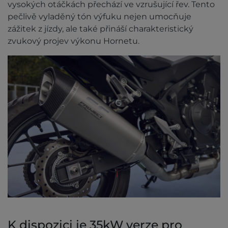
vysokých otáčkách přechází ve vzrušující řev. Tento
pečlivě vyladěný tón výfuku nejen umocňuje
zážitek z jízdy, ale také přináší charakteristický
zvukový projev výkonu Hornetu.
K dispozici je 35kW verze pro