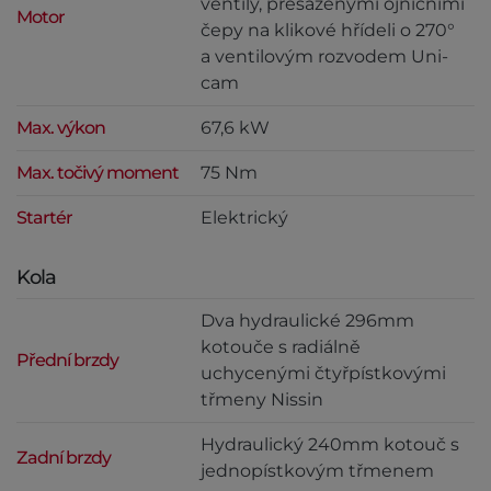
ventily, přesazenými ojničními
Motor
čepy na klikové hřídeli o 270°
a ventilovým rozvodem Uni-
cam
Max. výkon
67,6 kW
Max. točivý moment
75 Nm
Startér
Elektrický
Kola
Dva hydraulické 296mm
kotouče s radiálně
Přední brzdy
uchycenými čtyřpístkovými
třmeny Nissin
Hydraulický 240mm kotouč s
Zadní brzdy
jednopístkovým třmenem