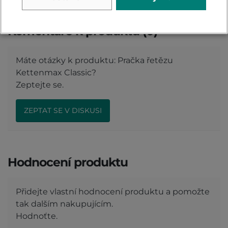
Komentáře k produktu (0)
Máte otázky k produktu: Pračka řetězu
Kettenmax Classic?
Zeptejte se.
ZEPTAT SE V DISKUSI
Hodnocení produktu
Přidejte vlastní hodnocení produktu a pomožte
tak dalším nakupujícím.
Hodnoťte.