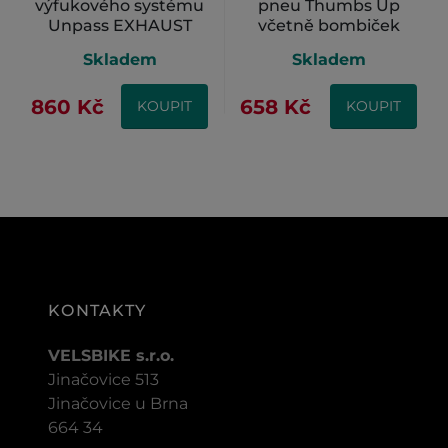
výfukového systému
pneu Thumbs Up
Unpass EXHAUST
včetně bombiček
PIPES
Skladem
Skladem
MAINTANENCE KIT
860 Kč
658 Kč
KOUPIT
KOUPIT
KONTAKTY
VELSBIKE s.r.o.
Jinačovice 513
Jinačovice u Brna
664 34