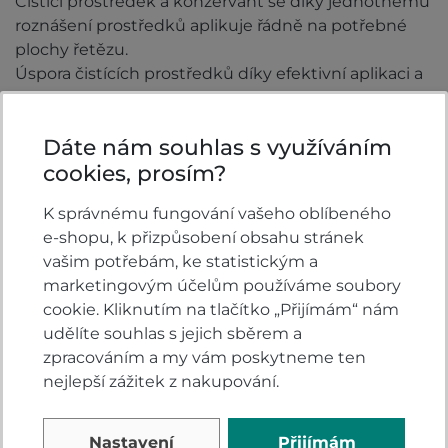
Čistící prostředek a konzervant se díky jednotnému
roznášení prostředků aplikuje řádně na potřebné
plochy řetězu.
Úspora čistících prostředků díky efektivní aplikaci a
odvedení špinavé kapaliny do retenční nádobky
Dáte nám souhlas s využíváním
Video
cookies, prosím?
K správnému fungování vašeho oblíbeného
e-shopu, k přizpůsobení obsahu stránek
vašim potřebám, ke statistickým a
marketingovým účelům používáme soubory
cookie. Kliknutím na tlačítko „Přijímám“ nám
udělíte souhlas s jejich sběrem a
zpracováním a my vám poskytneme ten
nejlepší zážitek z nakupování.
Nastavení
Přijímám