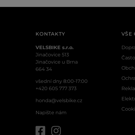
KONTAKTY
VŠE
VELSBIKE s.r.o.
Dopra
Jinačovice 513
Často
Jinačovice u Brna
Obch
664 34
Ochra
všední dny 8:00-17:00
+420 605 777 373
Rekla
Elek
honda@velsbike.cz
Cook
Napište nám