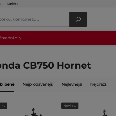
a
Kariéra
hradní díly
nda CB750 Hornet
blíbené
Nejprodávanější
Nejlevnější
Nejdražší
nka
Novinka