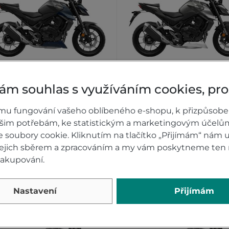
ám souhlas s využíváním cookies, pr
Honda CB750 Hornet E-
Honda CB750 Hornet 
Clutch Matte Jeans Blue
Clutch Wolf Silver Metal
mu fungování vašeho oblíbeného e-shopu, k přizpůsobe
Metallic
ašim potřebám, ke statistickým a marketingovým účelů
soubory cookie. Kliknutím na tlačítko „Přijímám“ nám u
Na dotaz
Na dotaz
 jejich sběrem a zpracováním a my vám poskytneme ten 
nakupování.
9 900 Kč
199 900 Kč
DETAIL
DETA
Nastavení
Přijímám
nka
Novinka