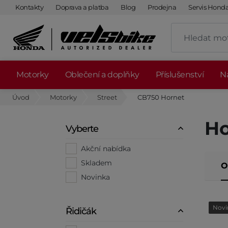
Kontakty
Doprava a platba
Blog
Prodejna
Servis Hond
Motorky
Oblečení a doplňky
Příslušenství
Ná
Úvod
Motorky
Street
CB750 Hornet
Ho
Vyberte
Akční nabídka
Skladem
O
Novinka
Novi
Řidičák