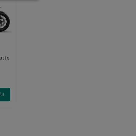
atte
IL