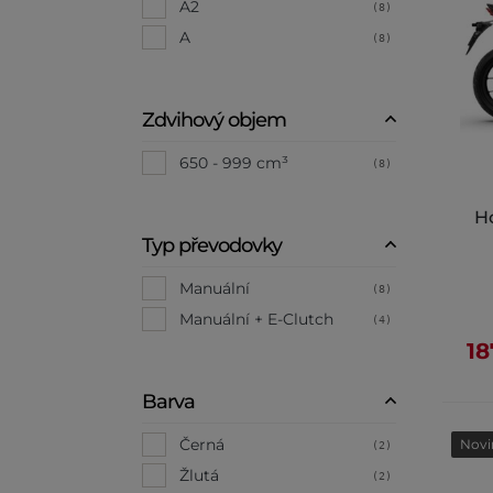
A2
(8)
A
(8)
Zdvihový objem
650 - 999 cm³
(8)
H
Typ převodovky
Manuální
(8)
Manuální + E-Clutch
(4)
18
Barva
Černá
Novi
(2)
Žlutá
(2)