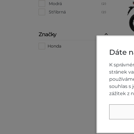
Modrá
(2)
Stříbrná
(2)
Značky
Honda
(8)
Dáte n
K správné
stránek v
používáme 
souhlas s
zážitek z 
19
Novi