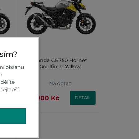
osím?
E-
Honda CB750 Hornet
lic
Goldfinch Yellow
ní obsahu
m
dělíte
Na dotaz
nejlepší
187 900 Kč
IL
DETAIL