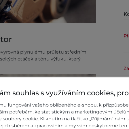
Ko
Př
tor
nevyrovná plynulému průletu středními
sokých otáček a tónu výfuku, který
Za
ám souhlas s využíváním cookies, pr
Př
mu fungování vašeho oblíbeného e-shopu, k přizpůsobe
ašim potřebám, ke statistickým a marketingovým účelů
soubory cookie. Kliknutím na tlačítko „Přijímám“ nám u
 jejich sběrem a zpracováním a my vám poskytneme ten 
Za