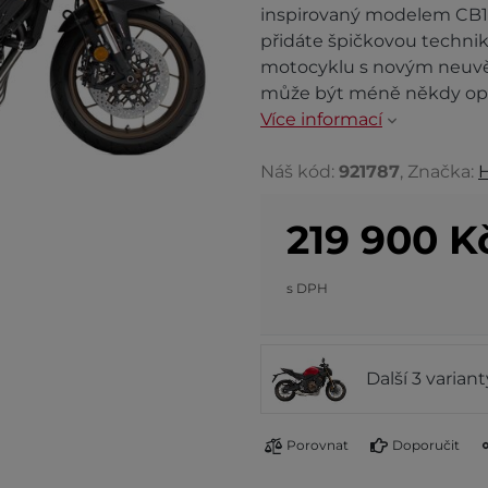
inspirovaný modelem CB1
přidáte špičkovou techni
motocyklu s novým neuvě
může být méně někdy opr
Více informací
Náš kód:
921787
, Značka:
219 900
K
s DPH
Další 3 varian
Porovnat
Doporučit