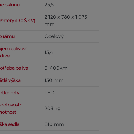
el sklonu
25,5°
2 120 x 780 x 1 075
změry (D × Š × V)
mm
p rámu
Ocelový
jem palivové
15,4 l
drže
otřeba paliva
5 l/100km
ětlá výška
150 mm
ětlomety
LED
hotovostní
203 kg
otnost
ška sedla
810 mm