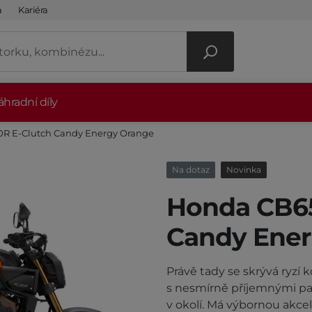
a
Kariéra
hradní díly
R E-Clutch Candy Energy Orange
Na dotaz
Novinka
Honda CB65
Candy Ener
Právě tady se skrývá ryzí 
s nesmírně příjemnými pa
v okolí. Má výbornou akcele