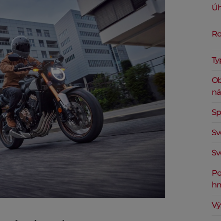
Úh
Ro
Ty
Ob
ná
Sp
Sv
Sv
Po
hm
Vý