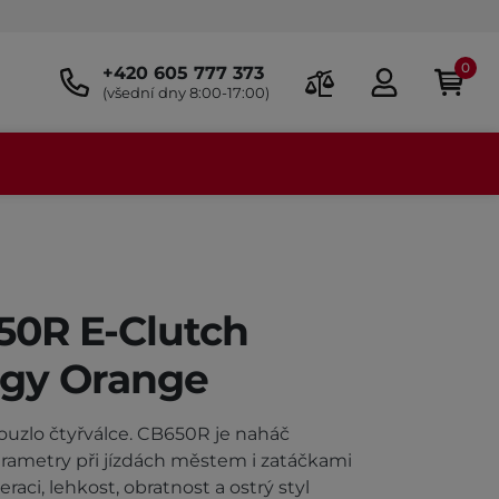
0
+420 605 777 373
(všední dny 8:00-17:00)
0R E-Clutch
gy Orange
kouzlo čtyřválce. CB650R je naháč
rametry při jízdách městem i zatáčkami
raci, lehkost, obratnost a ostrý styl