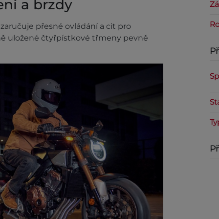
ení a brzdy
Zá
Ro
aručuje přesné ovládání a cit pro
lně uložené čtyřpístkové třmeny pevně
P
Sp
St
Ty
Př