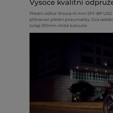
Vysoce kvalitní odpruž
Přední vidlice Showa 41 mm SFF-BP USD z
přilnavost přední pneumatiky. Dva radiá
svírají 310mm vlnité kotouče.