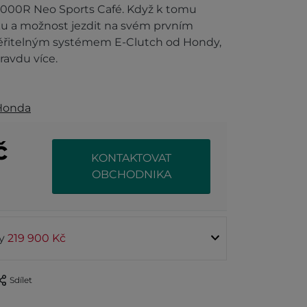
000R Neo Sports Café. Když k tomu
ku a možnost jezdit na svém prvním
řitelným systémem E-Clutch od Hondy,
avdu více.
Honda
č
KONTAKTOVAT
OBCHODNIKA
ty
219 900 Kč
Sdílet