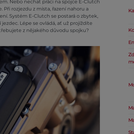
m. Nebo nechat práci na spojce E-Clutch
. Při rozjezdu z místa, řazení nahoru a
Ka
zení. Systém E-Clutch se postará o zbytek,
jezdec. Lépe se ovládá, ať už projíždíte
Ko
řebujete z nějakého důvodu spojku?
Em
Zd
mo
Mo
Ma
Ma
St