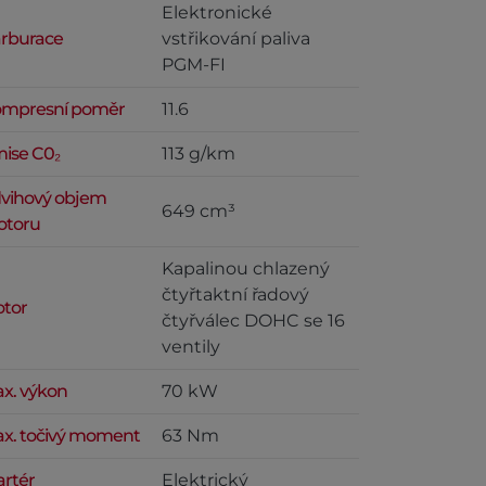
Elektronické
rburace
vstřikování paliva
PGM-FI
mpresní poměr
11.6
ise C0₂
113 g/km
vihový objem
649 cm³
toru
Kapalinou chlazený
čtyřtaktní řadový
tor
čtyřválec DOHC se 16
ventily
x. výkon
70 kW
x. točivý moment
63 Nm
artér
Elektrický