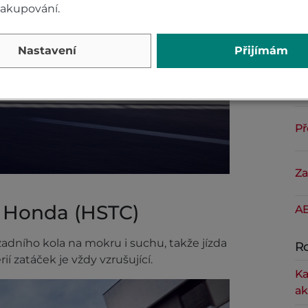
nakupování.
Nastavení
Přijímám
Př
Za
Př
Za
e Honda (HSTC)
AB
adního kola na mokru i suchu, takže jízda
Ro
í zatáček je vždy vzrušující.
Ka
ak