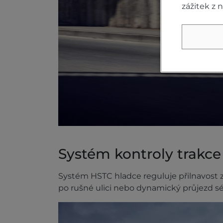
zážitek z 
Systém kontroly trakc
Systém HSTC hladce reguluje přilnavost z
po rušné ulici nebo dynamický průjezd séri