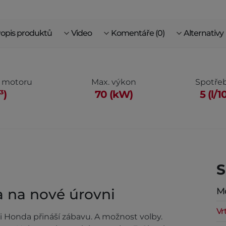
opis produktů
Video
Komentáře (0)
Alternativy
 motoru
Max. výkon
Spotřeb
³)
70 (kW)
5 (l/
S
a na nové úrovni
M
Vr
 Honda přináší zábavu. A možnost volby.