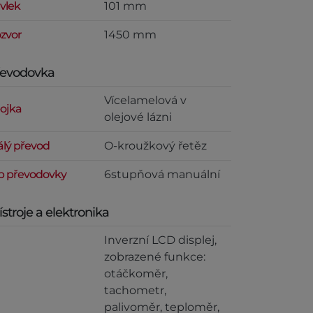
vlek
101 mm
zvor
1450 mm
řevodovka
Vícelamelová v
ojka
olejové lázni
álý převod
O-kroužkový řetěz
p převodovky
6stupňová manuální
ístroje a elektronika
Inverzní LCD displej,
zobrazené funkce:
otáčkoměr,
tachometr,
palivoměr, teploměr,