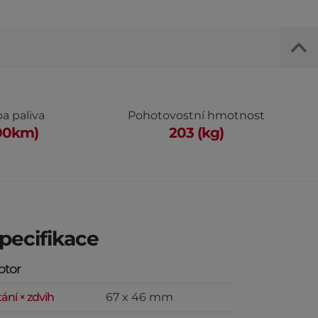
a paliva
Pohotovostní hmotnost
100km)
203 (kg)
pecifikace
otor
tání × zdvih
67 x 46 mm