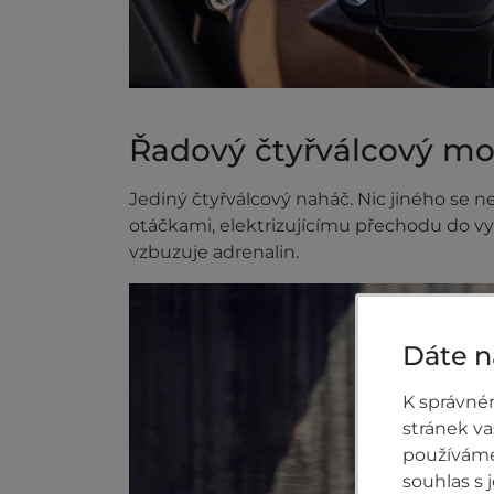
Řadový čtyřválcový mo
Jediný čtyřválcový naháč. Nic jiného se 
otáčkami, elektrizujícímu přechodu do vy
vzbuzuje adrenalin.
Dáte n
K správné
stránek v
používáme 
souhlas s