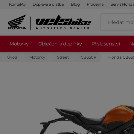
Kontakty
Doprava a platba
Blog
Prodejna
Servis Hond
Motorky
Oblečení a doplňky
Příslušenství
Ná
Úvod
Motorky
Street
CB650R
Honda CB650