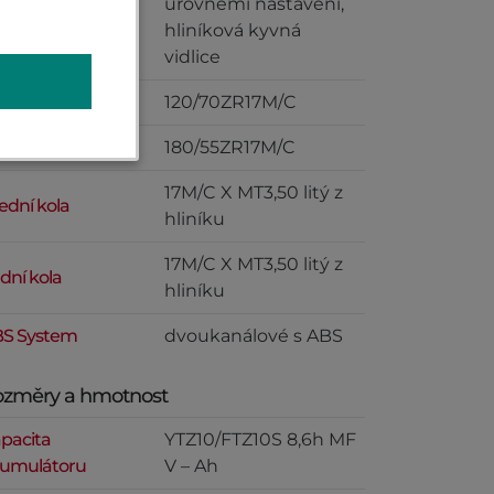
úrovněmi nastavení,
hliníková kyvná
vidlice
ední pneumatiky
120/70ZR17M/C
dní pneumatiky
180/55ZR17M/C
17M/C X MT3,50 litý z
ední kola
hliníku
17M/C X MT3,50 litý z
dní kola
hliníku
S System
dvoukanálové s ABS
změry a hmotnost
pacita
YTZ10/FTZ10S 8,6h MF
umulátoru
V – Ah