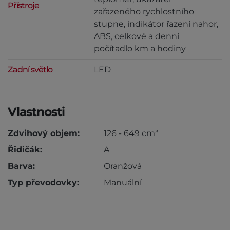
Přístroje
zařazeného rychlostního
stupne, indikátor řazení nahor,
ABS, celkové a denní
počítadlo km a hodiny
Zadní světlo
LED
Vlastnosti
Zdvihový objem:
126 - 649 cm³
Řidičák:
A
Barva:
Oranžová
Typ převodovky:
Manuální