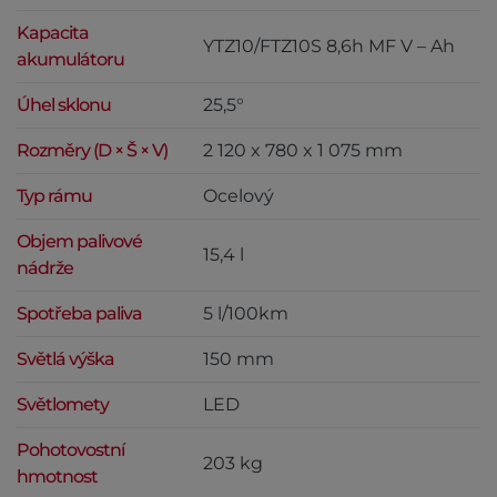
Kapacita
YTZ10/FTZ10S 8,6h MF V – Ah
akumulátoru
Úhel sklonu
25,5°
Rozměry (D × Š × V)
2 120 x 780 x 1 075 mm
Typ rámu
Ocelový
Objem palivové
15,4 l
nádrže
Spotřeba paliva
5 l/100km
Světlá výška
150 mm
Světlomety
LED
Pohotovostní
203 kg
hmotnost