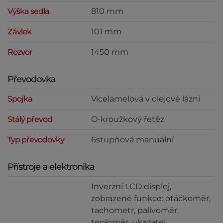
Výška sedla
810 mm
Závlek
101 mm
Rozvor
1450 mm
Převodovka
Spojka
Vícelamelová v olejové lázni
Stálý převod
O-kroužkový řetěz
Typ převodovky
6stupňová manuální
Přístroje a elektronika
Inverzní LCD displej,
zobrazené funkce: otáčkoměr,
tachometr, palivoměr,
teploměr, ukazatel