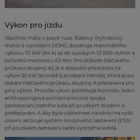
Výkon pro jízdu
Všechno máte v pravé ruce. Řadový čtyřválcový
motor s rozvodem DOHC dosahuje maximálního
výkonu 70 kW (94 k) až do vysokých 12 000 ot/min a
točivého momentu 63 Nm. Pro držitele řidičského
průkazu skupiny A2 je k dispozici přestavba na
výkon 35 kW (provádí ji prodejce Honda), která je po
získání řidičského průkazu skupiny A připravena pro
plný výkon. Protože výkon potřebuje kontrolu, brání
antihoppingová pomocná kluzná spojka
zablokování zadního kola při prudkém brzdění a
podřazování. A aby byla viditelnost na silnici na vyšší
úrovni, aktivuje systém nouzového zastavení (ESS)
při prudkém zastavení zadní výstražná světla.