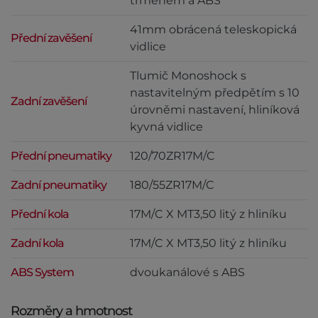
třmenem a ABS
41mm obrácená teleskopická
Přední zavěšení
vidlice
Tlumič Monoshock s
nastavitelným předpětím s 10
Zadní zavěšení
úrovněmi nastavení, hliníková
kyvná vidlice
Přední pneumatiky
120/70ZR17M/C
Zadní pneumatiky
180/55ZR17M/C
Přední kola
17M/C X MT3,50 litý z hliníku
Zadní kola
17M/C X MT3,50 litý z hliníku
ABS System
dvoukanálové s ABS
Rozměry a hmotnost