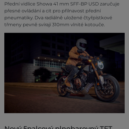
Přední vidlice Showa 41 mm SFF-BP USD zaručuje
přesné ovládání a cit pro přilnavost přední
pneumatiky. Dva radiálně uložené čtyřpístkové
třmeny pevně svírají 310mm vlnité kotouče.
Nový 5palcový plnobarevný TFT