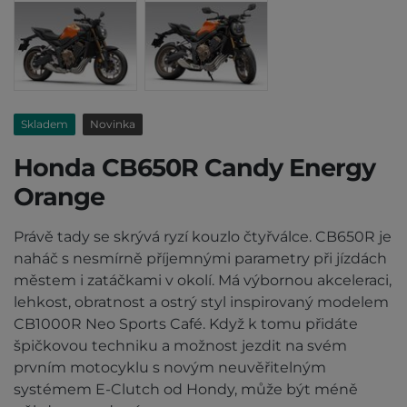
Skladem
Novinka
Honda CB650R Candy Energy
Orange
Právě tady se skrývá ryzí kouzlo čtyřválce. CB650R je
naháč s nesmírně příjemnými parametry při jízdách
městem i zatáčkami v okolí. Má výbornou akceleraci,
lehkost, obratnost a ostrý styl inspirovaný modelem
CB1000R Neo Sports Café. Když k tomu přidáte
špičkovou techniku a možnost jezdit na svém
prvním motocyklu s novým neuvěřitelným
systémem E-Clutch od Hondy, může být méně