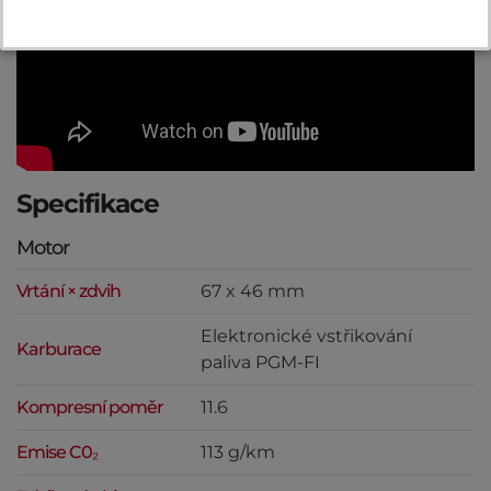
Specifikace
Motor
Vrtání × zdvih
67 x 46 mm
Elektronické vstřikování
Karburace
paliva PGM-FI
Kompresní poměr
11.6
Emise C0₂
113 g/km