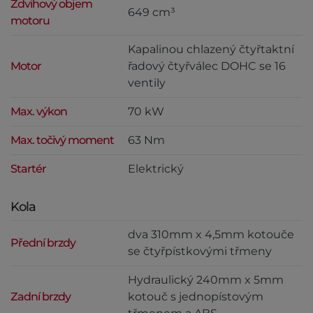
Zdvihový objem
649 cm³
motoru
Kapalinou chlazený čtyřtaktní
Motor
řadový čtyřválec DOHC se 16
ventily
Max. výkon
70 kW
Max. točivý moment
63 Nm
Startér
Elektrický
Kola
dva 310mm x 4,5mm kotouče
Přední brzdy
se čtyřpístkovými třmeny
Hydraulický 240mm x 5mm
Zadní brzdy
kotouč s jednopístovým