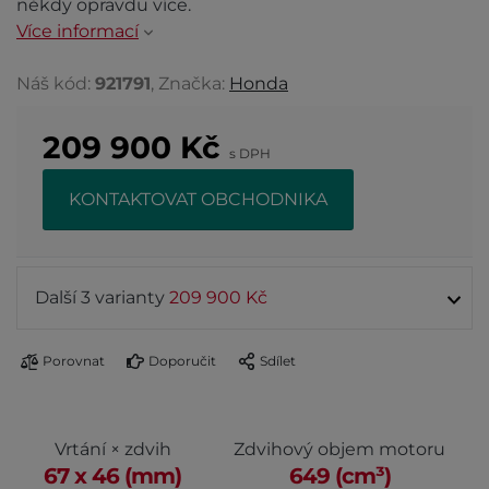
někdy opravdu více.
Více informací
Náš kód:
921791
, Značka:
Honda
209 900
Kč
s DPH
KONTAKTOVAT OBCHODNIKA
Další 3 varianty
209 900 Kč
Porovnat
Doporučit
Sdílet
Vrtání × zdvih
Zdvihový objem motoru
67 x 46 (mm)
649 (cm³)