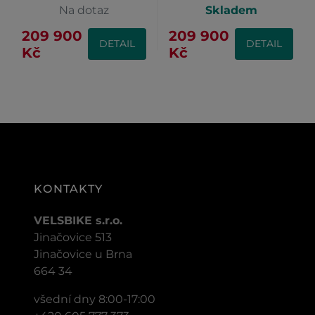
Na dotaz
Skladem
209 900
209 900
DETAIL
DETAIL
Kč
Kč
KONTAKTY
VELSBIKE s.r.o.
Jinačovice 513
Jinačovice u Brna
664 34
všední dny 8:00-17:00