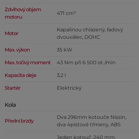
Zdvihový objem
471 cm³
motoru
Kapalinou chlazený, řadový
Motor
dvouválec, DOHC
Max. výkon
35 kW
Max. točivý moment
43 Nm při 6 500 ot./min
Kapacita oleje
3,2 l
Startér
Elektrický
Kola
Dva 296mm kotouče Nissin,
Přední brzdy
dva 4pístové třmeny, ABS
Jeden kotouč, 240 mm,