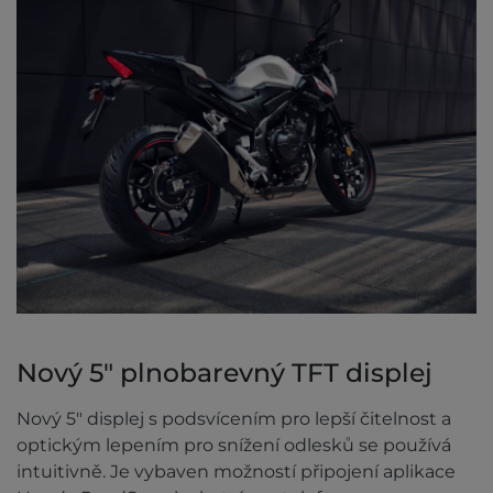
Nový 5" plnobarevný TFT displej
Nový 5" displej s podsvícením pro lepší čitelnost a
optickým lepením pro snížení odlesků se používá
intuitivně. Je vybaven možností připojení aplikace