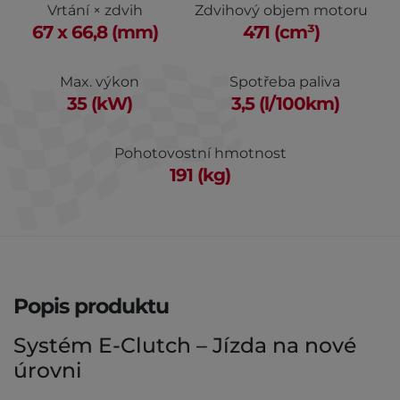
Vrtání × zdvih
Zdvihový objem motoru
67 x 66,8 (mm)
471 (cm³)
Max. výkon
Spotřeba paliva
35 (kW)
3,5 (l/100km)
Pohotovostní hmotnost
191 (kg)
Popis produktu
Systém E-Clutch – Jízda na nové
úrovni