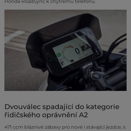
Honda RoadSync k chytrému telefonu.
Dvouválec spadající do kategorie
řidičského oprávnění A2
471 ccm bláznivé zábavy pro nové i stávající jezdce, s