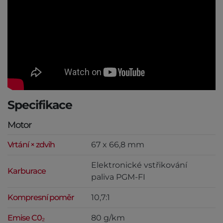
Specifikace
Motor
Vrtání × zdvih
67 x 66,8 mm
Elektronické vstřikování
Karburace
paliva PGM-FI
Kompresní poměr
10,7:1
Emise C0₂
80 g/km