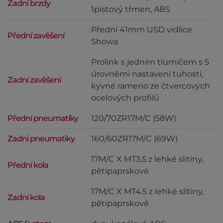
Zadní brzdy
1pístový třmen, ABS
Přední 41mm USD vidlice
Přední zavěšení
Showa
Prolink s jedním tlumičem s 5
úrovněmi nastavení tuhosti,
Zadní zavěšení
kyvné rameno ze čtvercových
ocelových profilů
Přední pneumatiky
120/70ZR17M/C (58W)
Zadní pneumatiky
160/60ZR17M/C (69W)
17M/C X MT3.5 z lehké slitiny,
Přední kola
pětipaprskové
17M/C X MT4.5 z lehké slitiny,
Zadní kola
pětipaprskové