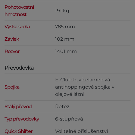
Pohotovostní
191 kg
hmotnost
Výška sedla
785 mm
Závlek
102 mm
Rozvor
1401 mm
Převodovka
E-Clutch, vícelamelová
Spojka
antihoppingová spojka v
olejové lázni
Stálý převod
Řetěz
Typ převodovky
6-stupňová
Quick Shifter
Volitelné příslušenství