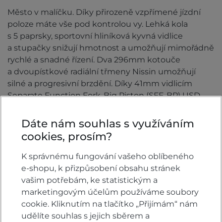
Město v malíčku. Díky přirozeně vzpřímené jízdní
poloze máte vše pod kontrolou vy. Lehká kola
s 5 paprsky, sportovní hliníková kyvná vidlice
a stupačky snižují hmotnost a umožňují mimořádně
rychlé a snadné řízení. Dva 296mm kotouče
a dvoupístkové radiální třmeny Nissin umožňují
silné a progresivní brzdění. Díky 41mm vidlicím
Separate Function Fork-Big Piston (SFF-BP) USD
skloněným dovnitř se můžete do zatáček pouštět
s veškerou potřebnou zpětnou vazbou a přilnavostí.
Dáte nám souhlas s využíváním
A něco navíc.
cookies, prosím?
K správnému fungování vašeho oblíbeného
e-shopu, k přizpůsobení obsahu stránek
vašim potřebám, ke statistickým a
marketingovým účelům používáme soubory
cookie. Kliknutím na tlačítko „Přijímám“ nám
udělíte souhlas s jejich sběrem a