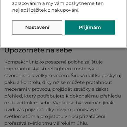
zpracováním a my vám poskytneme ten
nejlepší zážitek z nakupování.
Nastavení
Přijímám
Upozorněte na sebe
Kompaktní, nízko posazená poloha zajišťuje
impozantní styl streetfighteru motocyklu
stvořeného k velkým věcem. Široká řídítka poskytují
páku a kontrolu, díky níž se můžete protáhnout
mezerami v provozu, projíždět zatáčky a získat
přehled, který potřebujete k dokonalému přehledu
o situaci kolem sebe. Vyplatí se být vnímán jinak:
uvidí vás přijíždět díky novým pronikavým
světlometům a pro jistotu v noci při zatáčení
prořezává světlo tmu v širokém úhlu.