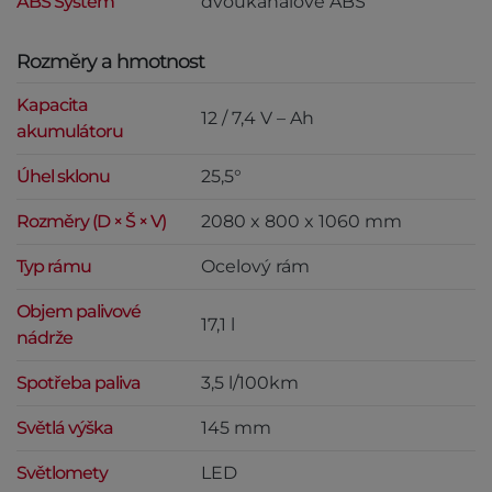
ABS System
dvoukanálové ABS
Rozměry a hmotnost
Kapacita
12 / 7,4 V – Ah
akumulátoru
Úhel sklonu
25,5°
Rozměry (D × Š × V)
2080 x 800 x 1060 mm
Typ rámu
Ocelový rám
Objem palivové
17,1 l
nádrže
Spotřeba paliva
3,5 l/100km
Světlá výška
145 mm
Světlomety
LED