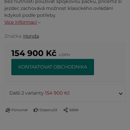
bez nutnosti používat spojkovou páčku, přičemž si
jezdec zachovává možnost klasického ovládání
kdykoli podle potřeby.
Více informací
Značka:
Honda
154 900
Kč
s DPH
KONTAKTOVAT OBCHODNIKA
Další 2 varianty
154 900 Kč
Porovnat
Doporučit
Sdílet