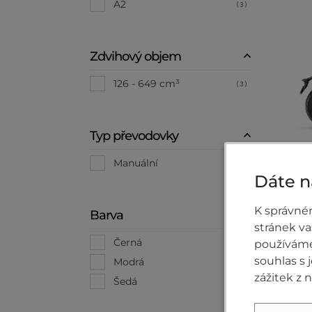
A2
(3)
Zdvihový objem
126 - 649 cm³
(3)
Typ převodovky
Manuální
(3)
Dáte n
H
K správné
Barva
stránek v
Černá
používáme 
(1)
souhlas s
Modrá
(1)
10
zážitek z 
Šedá
(1)