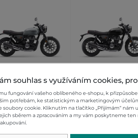
ám souhlas s využíváním cookies, pr
onda GB350S Pearl Deep
Honda GB350S Gunme
Mud Grey
Black Metallic
mu fungování vašeho oblíbeného e-shopu, k přizpůsobe
ašim potřebám, ke statistickým a marketingovým účelů
Skladem
Na dotaz
soubory cookie. Kliknutím na tlačítko „Přijímám“ nám u
 jejich sběrem a zpracováním a my vám poskytneme ten 
9 900 Kč
109 900 Kč
DETAIL
DETA
nakupování.