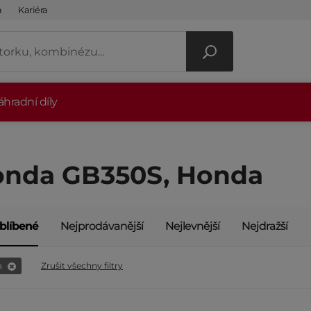
a
Kariéra
hradní díly
nda GB350S, Honda
blíbené
Nejprodávanější
Nejlevnější
Nejdražší
a
Zrušit všechny filtry