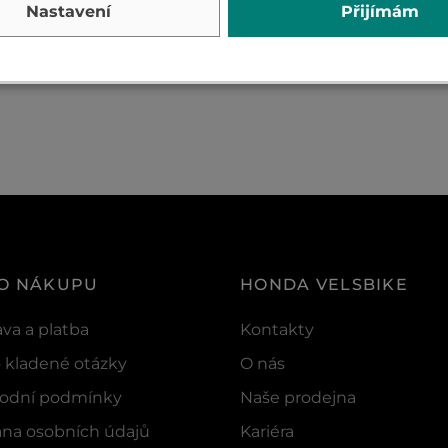
Nastavení
Přijímám
 O NÁKUPU
HONDA VELSBIKE
va a platba
Kontakty
 kladené otázky
O nás
odní podmínky
Naše prodejna
na osobních údajů
Kariéra