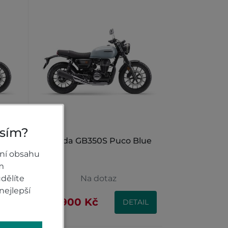
osím?
tal
Honda GB350S Puco Blue
ní obsahu
m
dělíte
Na dotaz
nejlepší
109 900 Kč
IL
DETAIL