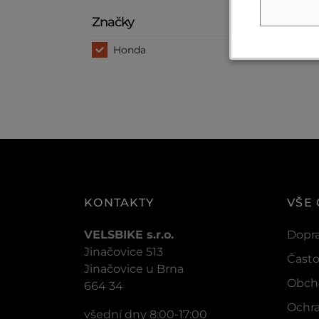
Značky
Honda
KONTAKTY
VŠE
VELSBIKE s.r.o.
Dopra
Jinačovice 513
Často
Jinačovice u Brna
Obch
664 34
Ochra
všední dny 8:00-17:00