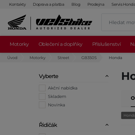
Kontakty
Doprava a platba
Blog
Prodejna
Servis Hond
Motorky
Oblečení a doplňky
Příslušenství
Ná
Úvod
Motorky
Street
GB350S
Honda
Ho
Vyberte
Akční nabídka
Skladem
O
Novinka
Hond
Řidičák