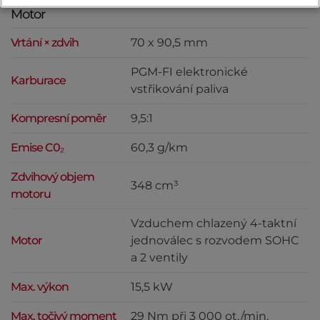
Motor
Vrtání × zdvih
70 x 90,5 mm
PGM-FI elektronické
Karburace
vstřikování paliva
Kompresní poměr
9,5:1
Emise C0₂
60,3 g/km
Zdvihový objem
348 cm³
motoru
Vzduchem chlazený 4-taktní
Motor
jednoválec s rozvodem SOHC
a 2 ventily
Max. výkon
15,5 kW
Max. točivý moment
29 Nm při 3 000 ot./min.