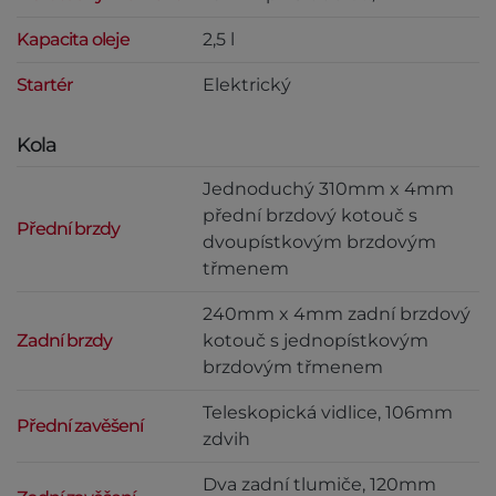
Kapacita oleje
2,5 l
Startér
Elektrický
Kola
Jednoduchý 310mm x 4mm
přední brzdový kotouč s
Přední brzdy
dvoupístkovým brzdovým
třmenem
240mm x 4mm zadní brzdový
Zadní brzdy
kotouč s jednopístkovým
brzdovým třmenem
Teleskopická vidlice, 106mm
Přední zavěšení
zdvih
Dva zadní tlumiče, 120mm