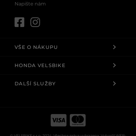
Napište nám
VŠE O NÁKUPU
HONDA VELSBIKE
DALŠÍ SLUŽBY
© VELSBIKE s.r.o. 2024. Všechna práva vyhrazena. Vytvořil
WEB-