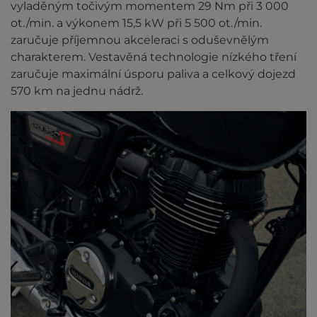
vyladěným točivým momentem 29 Nm při 3 000
ot./min. a výkonem 15,5 kW při 5 500 ot./min.
zaručuje příjemnou akceleraci s oduševnělým
charakterem. Vestavěná technologie nízkého tření
zaručuje maximální úsporu paliva a celkový dojezd
570 km na jednu nádrž.