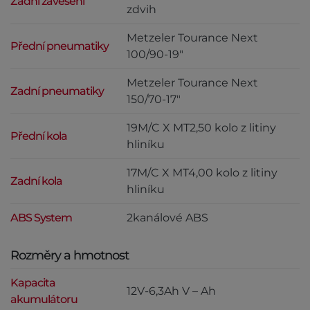
Zadní zavěšení
zdvih
Metzeler Tourance Next
Přední pneumatiky
100/90-19"
Metzeler Tourance Next
Zadní pneumatiky
150/70-17"
19M/C X MT2,50 kolo z litiny
Přední kola
hliníku
17M/C X MT4,00 kolo z litiny
Zadní kola
hliníku
ABS System
2kanálové ABS
Rozměry a hmotnost
Kapacita
12V-6,3Ah V – Ah
akumulátoru