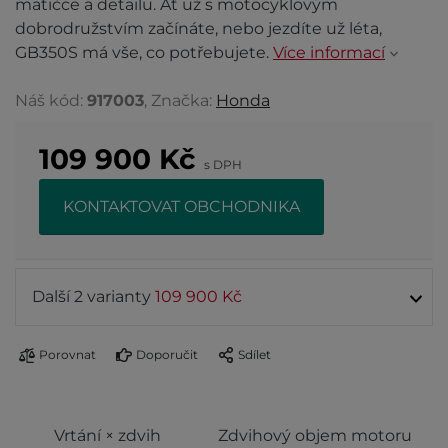
matičce a detailu. Ať už s motocyklovým
dobrodružstvím začínáte, nebo jezdíte už léta,
GB350S má vše, co potřebujete.
Více informací
Náš kód:
917003
, Značka:
Honda
109 900
Kč
s DPH
KONTAKTOVAT OBCHODNIKA
Další 2 varianty
109 900 Kč
Porovnat
Doporučit
Sdílet
Vrtání × zdvih
Zdvihový objem motoru