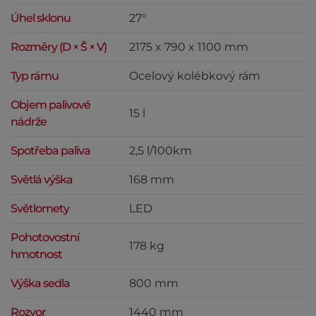
Úhel sklonu
27°
Rozměry (D × Š × V)
2175 x 790 x 1100 mm
Typ rámu
Ocelový kolébkový rám
Objem palivové
15 l
nádrže
Spotřeba paliva
2,5 l/100km
Světlá výška
168 mm
Světlomety
LED
Pohotovostní
178 kg
hmotnost
Výška sedla
800 mm
Rozvor
1440 mm