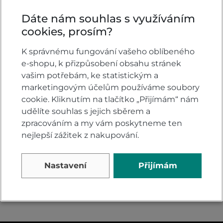
Dáte nám souhlas s využíváním
cookies, prosím?
K správnému fungování vašeho oblíbeného
e-shopu, k přizpůsobení obsahu stránek
Honda CBR500R
Honda CBR500R
vašim potřebám, ke statistickým a
Grand Prix Red
Matte Gunpowder
marketingovým účelům používáme soubory
Black Metallic
cookie. Kliknutím na tlačítko „Přijímám“ nám
Na dotaz
Na dotaz
udělíte souhlas s jejich sběrem a
zpracováním a my vám poskytneme ten
159 900
159 900
DETAIL
DETAIL
nejlepší zážitek z nakupování.
Kč
Kč
Nastavení
Přijímám