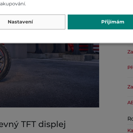
nakupování.
Za
Nastavení
Přijímám
Př
Za
Př
Za
AB
Ro
vný TFT displej
Ka