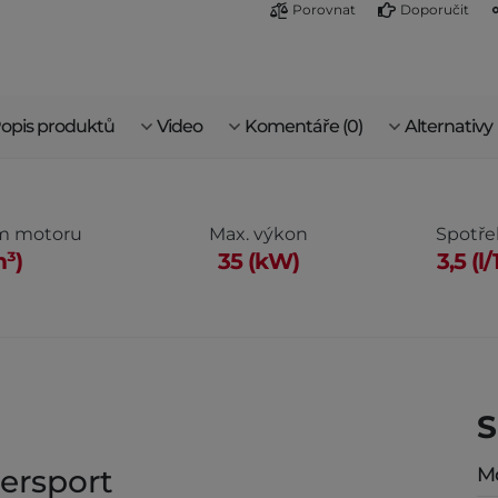
Porovnat
Doporučit
opis produktů
Video
Komentáře (0)
Alternativy
em motoru
Max. výkon
Spotře
m³)
35 (kW)
3,5 (
S
persport
M