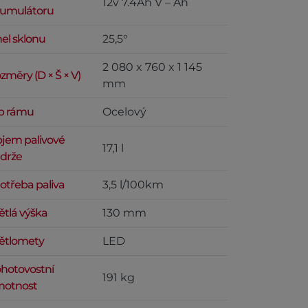
12v 7.4Ah V – Ah
umulátoru
el sklonu
25,5°
2 080 x 760 x 1 145
změry (D × Š × V)
mm
p rámu
Ocelový
jem palivové
17,1 l
drže
otřeba paliva
3,5 l/100km
ětlá výška
130 mm
ětlomety
LED
hotovostní
191 kg
otnost