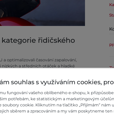
Ka
St
Ko
 kategorie řidičského
Př
 a optimalizovali časování zapalování,
 nízkých a středních otáček a hladké
Za
uku.
ám souhlas s využíváním cookies, pr
Př
mu fungování vašeho oblíbeného e-shopu, k přizpůsobe
ašim potřebám, ke statistickým a marketingovým účelů
soubory cookie. Kliknutím na tlačítko „Přijímám“ nám u
 jejich sběrem a zpracováním a my vám poskytneme ten 