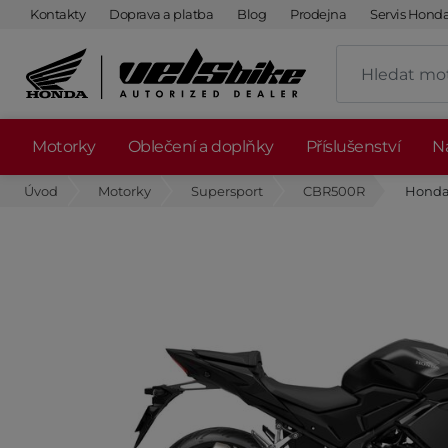
Kontakty
Doprava a platba
Blog
Prodejna
Servis Hond
Motorky
Oblečení a doplňky
Příslušenství
Ná
Úvod
Motorky
Supersport
CBR500R
Honda