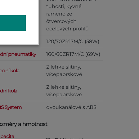
dní zavěšení
tuhosti, kyvné
rameno ze
čtvercových
ocelových profilů
ední pneumatiky
120/70ZR17M/C (58W)
dní pneumatiky
160/60ZR17M/C (69W)
Z lehké slitiny,
ední kola
vícepaprskové
Z lehké slitiny,
dní kola
vícepaprskové
S System
dvoukanálové s ABS
změry a hmotnost
pacita