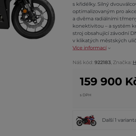
s křidélky. Silný dvouvál
optimalizovaným pro akce
a dvěma radiálními třmeny.
konektivitou – a systém k
stroj obsahující závodní 
v klikatých městských ul
Více informací
Náš kód:
922183
, Značka:
H
159 900
K
s DPH
Další 1 varian