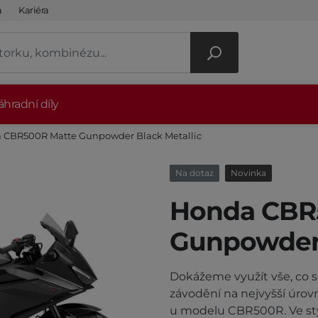
a
Kariéra
hradní díly
 CBR500R Matte Gunpowder Black Metallic
Na dotaz
Novinka
Honda CBR
Gunpowder 
Dokážeme využít vše, co 
závodění na nejvyšší úrov
u modelu CBR500R. Ve sty