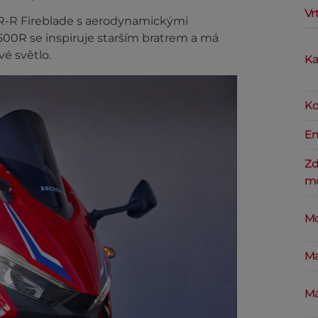
Vr
R-R Fireblade s aerodynamickými
00R se inspiruje starším bratrem a má
é světlo.
Ka
Ko
Em
Zd
mo
Mo
Ma
Ma