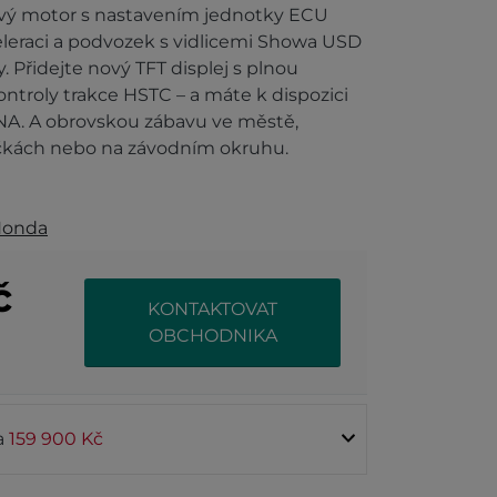
cový motor s nastavením jednotky ECU
leraci a podvozek s vidlicemi Showa USD
 Přidejte nový TFT displej s plnou
ontroly trakce HSTC – a máte k dispozici
DNA. A obrovskou zábavu ve městě,
ičkách nebo na závodním okruhu.
onda
č
KONTAKTOVAT
OBCHODNIKA
ta
159 900 Kč