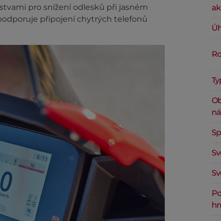
stvami pro snížení odlesků při jasném
ak
 podporuje připojení chytrých telefonů
Úh
Ro
Ty
Ob
ná
Sp
Sv
Sv
Po
hm