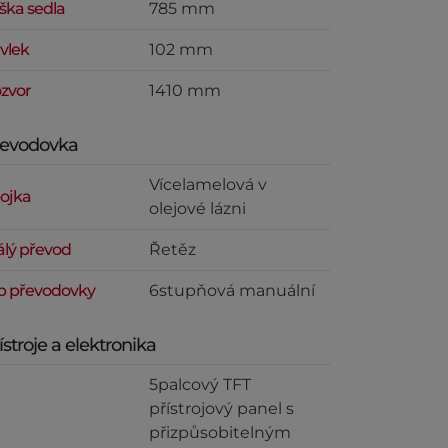
ška sedla
785 mm
vlek
102 mm
zvor
1410 mm
řevodovka
Vícelamelová v
ojka
olejové lázni
álý převod
Řetěz
p převodovky
6stupňová manuální
ístroje a elektronika
5palcový TFT
přístrojový panel s
přizpůsobitelným