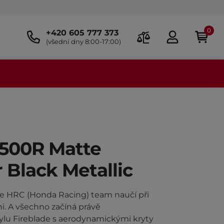
0
+420 605 777 373
(všední dny 8:00-17:00)
500R Matte
Black Metallic
se HRC (Honda Racing) team naučí při
ni. A všechno začíná právě
lu Fireblade s aerodynamickými kryty