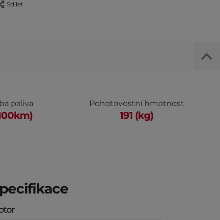
Sdílet
ba paliva
Pohotovostní hmotnost
l/100km)
191 (kg)
pecifikace
otor