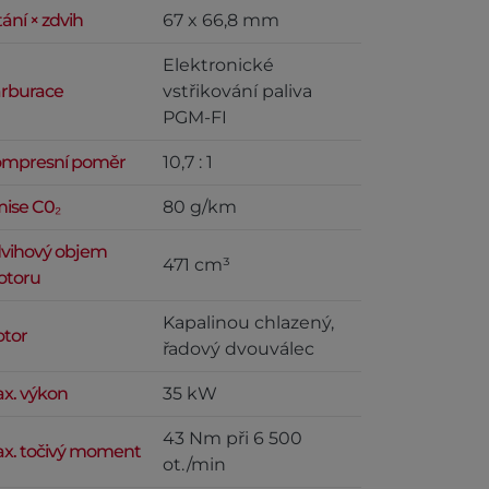
tání × zdvih
67 x 66,8 mm
Elektronické
rburace
vstřikování paliva
PGM-FI
mpresní poměr
10,7 : 1
ise C0₂
80 g/km
vihový objem
471 cm³
toru
Kapalinou chlazený,
tor
řadový dvouválec
x. výkon
35 kW
43 Nm při 6 500
x. točivý moment
ot./min