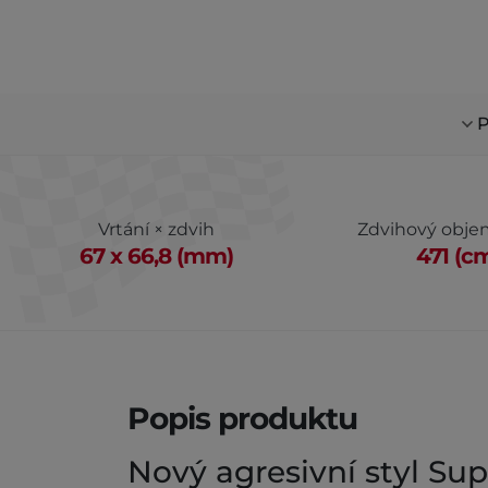
P
Vrtání × zdvih
Zdvihový obj
67 x 66,8 (mm)
471 (c
Popis produktu
Nový agresivní styl Su