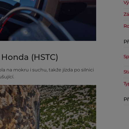
Vý
Zá
Ro
P
e Honda (HSTC)
Sp
a na mokru i suchu, takže jízda po silnici
St
šující.
Ty
Př