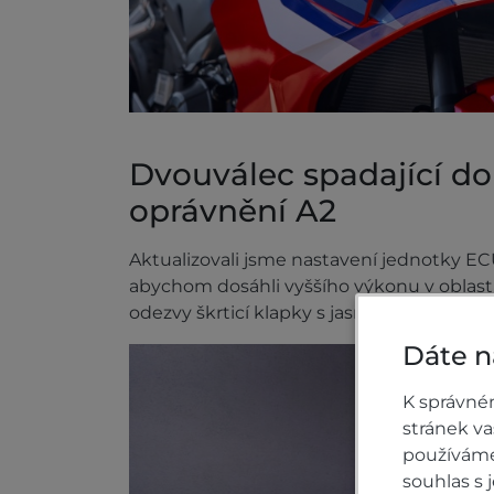
Dvouválec spadající do
oprávnění A2
Aktualizovali jsme nastavení jednotky ECU
abychom dosáhli vyššího výkonu v oblasti
odezvy škrticí klapky s jasným tónem výf
Dáte n
K správné
stránek v
používáme 
souhlas s