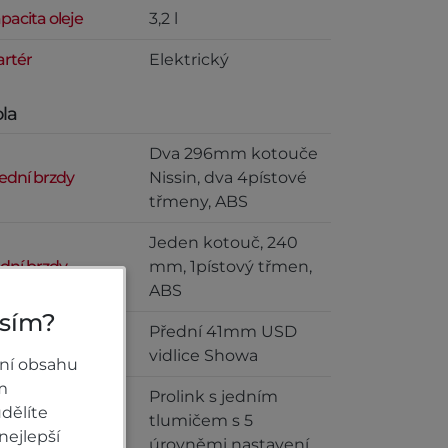
pacita oleje
3,2 l
artér
Elektrický
la
Dva 296mm kotouče
ední brzdy
Nissin, dva 4pístové
třmeny, ABS
Jeden kotouč, 240
dní brzdy
mm, 1pístový třmen,
ABS
osím?
Přední 41mm USD
ední zavěšení
vidlice Showa
ní obsahu
m
Prolink s jedním
dělíte
tlumičem s 5
nejlepší
úrovněmi nastavení