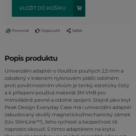
VLOŽIT DO KOŠÍKU
Porovnat
Doporučit
Sdílet
Popis produktu
Univerzální adaptér o tloušťce pouhých 2,5 mm a
zabalený v krásném nylonovém plášti odolném
proti povětrnostním vlivům je tenký, esteticky čistý
a k přilepení používá materiál 3M VHB pro
mimořádně pevné a odolné spojení. Stejně jako kryt
Peak Design Everyday Case má i univerzální adaptér
zabudovaný skvělý magneticko/mechanický zámek
(tzv. SlimLink™). Jeho rychlost a bezpečnost tě
naprosto okouzlí. S tímto adaptérem na krytu