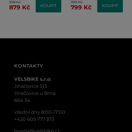
999 Kč
999 Kč
KOUPIT
KOUPIT
879 Kč
799 Kč
KONTAKTY
VELSBIKE s.r.o.
Jinačovice 513
Jinačovice u Brna
664 34
všední dny 8:00-17:00
+420 605 777 373
honda@velsbike.cz