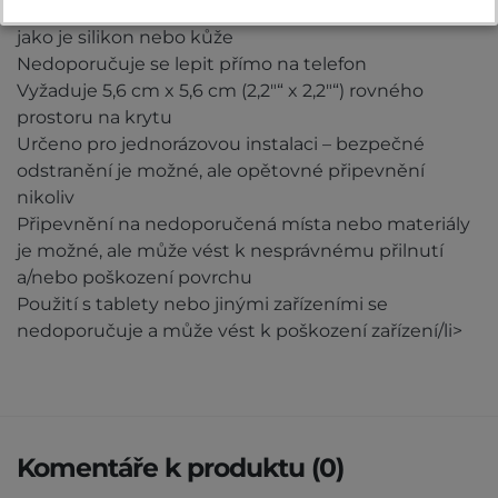
Nedoporučuje se na měkké nebo gumové povrchy,
jako je silikon nebo kůže
Nedoporučuje se lepit přímo na telefon
Vyžaduje 5,6 cm x 5,6 cm (2,2″“ x 2,2″“) rovného
prostoru na krytu
Určeno pro jednorázovou instalaci – bezpečné
odstranění je možné, ale opětovné připevnění
nikoliv
Připevnění na nedoporučená místa nebo materiály
je možné, ale může vést k nesprávnému přilnutí
a/nebo poškození povrchu
Použití s tablety nebo jinými zařízeními se
nedoporučuje a může vést k poškození zařízení/li>
Komentáře k produktu (0)