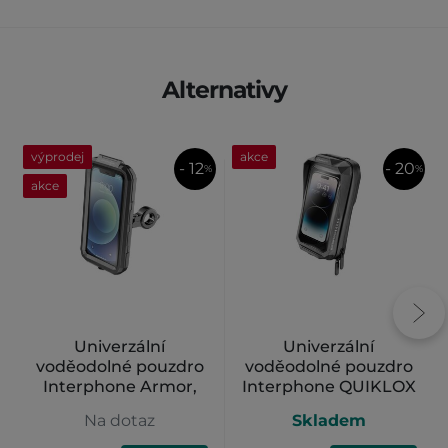
Alternativy
výprodej
akce
- 12
- 20
%
%
akce
Univerzální
Univerzální
voděodolné pouzdro
voděodolné pouzdro
Interphone Armor,
Interphone QUIKLOX
max. 5,8", černé
Waterproof, max. 7"
Na dotaz
Skladem