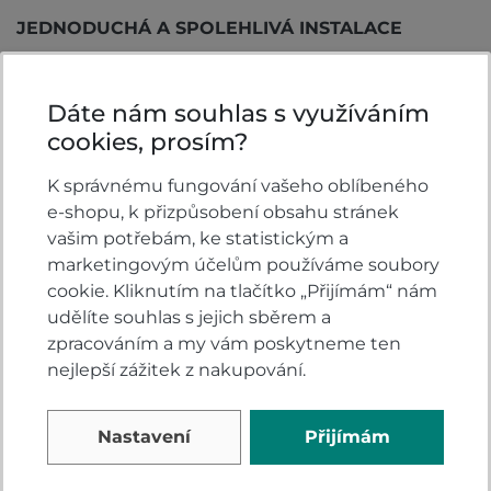
JEDNODUCHÁ A SPOLEHLIVÁ INSTALACE
Instalace pomocí mimořádně pevného a odolného
lepidla 3M VHB, které je odolné vůči povětrnostním
Dáte nám souhlas s využíváním
vlivům
cookies, prosím?
Součástí balení je zarovnávací přípravek pro
snadnou instalacei/li>
K správnému fungování vašeho oblíbeného
Postup sejmutí viz Specifikace dále
e-shopu, k přizpůsobení obsahu stránek
vašim potřebám, ke statistickým a
LZE POUŽÍT S PEAK DESIGN POPRUHY
marketingovým účelům používáme soubory
cookie. Kliknutím na tlačítko „Přijímám“ nám
2 montážní body pro kotvičky Peak Design Anchor
udělíte souhlas s jejich sběrem a
umožňují telefon libovolně zabezpečit nebo nosit s
zpracováním a my vám poskytneme ten
jakýmkoli popruhem Peak Design
nejlepší zážitek z nakupování.
KOMPATIBILITA S TELEFONY/KRYTY
Nastavení
Přijímám
Přilne k hladkým, netexturovaným a neporézním
materiálům krytů, jako jsou tvrdé plasty a kovy.