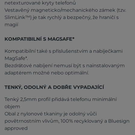
netexturované kryty telefonů
Vestavěný magneticko/mechanického zámek (tzv.
SlimLink™) je tak rychlý a bezpečný, že hraničí s
magií
KOMPATIBILNÍ S MAGSAFE*
Kompatibilní také s příslušenstvím a nabíječkami
MagSafe*.
Bezdrátové nabíjení nemusí být s nainstalovaným
adaptérem možné nebo optimální.
TENKÝ, ODOLNÝ A DOBŘE VYPADAJÍCÍ
Tenký 2,5mm profil přidává telefonu minimální
objem
Obal z nylonové tkaniny je odolný vůči
povětrnostním vlivům, 100% recyklovaný a Bluesign
approved