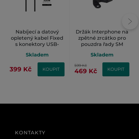
Nabíjecí a datový
Držák Interphone na
opletený kabel Fixed
zpětné zrcátko pro
s konektory USB-
pouzdra řady SM
C/USB-C a podporou
Skladem
Skladem
PD, 2 metry, černá
599 Kč
399 Kč
KOUPIT
KOUPIT
469 Kč
KONTAKTY