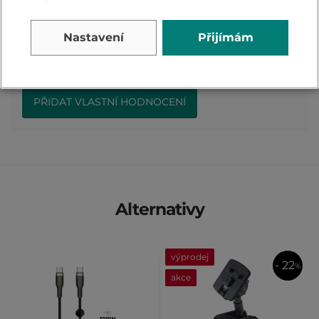
Přidejte vlastní hodnocení produktu a pomožte
Nastavení
Přijímám
tak dalším nakupujícím.
Hodnoťte.
PŘIDAT VLASTNÍ HODNOCENÍ
Alternativy
výprodej
- 22
%
akce