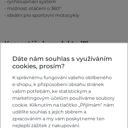
- rychloupínací systém
- možnost otáčení o 360°
- ideální pro sportovní motocykly
Komentáře k produktu (0)
Dáte nám souhlas s využíváním
Máte otázky k produktu: Držák šroubovací
cookies, prosím?
INTERPHONE pro pouzdra PROCASE a
UNICASE, průměr 17 - 20,5 mm?
K správnému fungování vašeho oblíbeného
Zeptejte se.
e-shopu, k přizpůsobení obsahu stránek
vašim potřebám, ke statistickým a
ZEPTAT SE V DISKUSI
marketingovým účelům používáme soubory
cookie. Kliknutím na tlačítko „Přijímám“ nám
udělíte souhlas s jejich sběrem a
zpracováním a my vám poskytneme ten
Hodnocení produktu
nejlepší zážitek z nakupování.