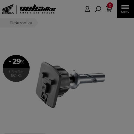
0
Elektronika
- 29
%
Ušetříte
160 Kč