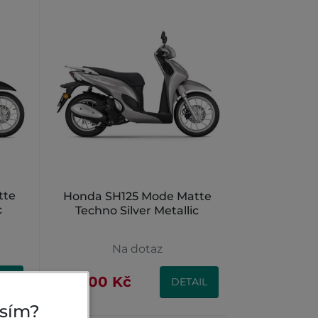
tte
Honda SH125 Mode Matte
c
Techno Silver Metallic
Na dotaz
64 900 Kč
IL
DETAIL
osím?