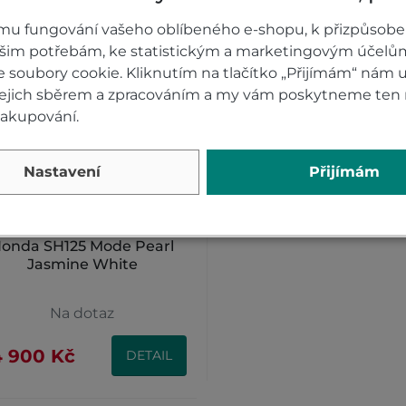
mu fungování vašeho oblíbeného e-shopu, k přizpůsobe
ašim potřebám, ke statistickým a marketingovým účelů
soubory cookie. Kliknutím na tlačítko „Přijímám“ nám u
 jejich sběrem a zpracováním a my vám poskytneme ten 
nakupování.
Nastavení
Přijímám
onda SH125 Mode Pearl
Jasmine White
Na dotaz
 900 Kč
DETAIL