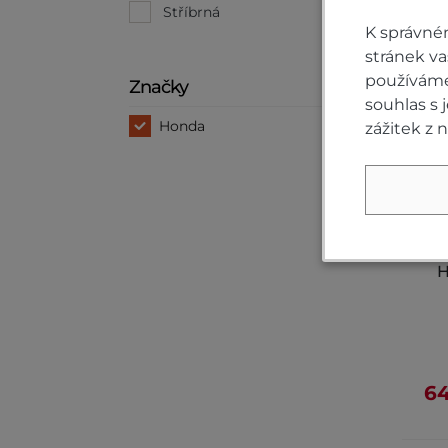
Stříbrná
(1)
K správné
stránek v
používáme 
Značky
souhlas s
Honda
zážitek z 
H
64