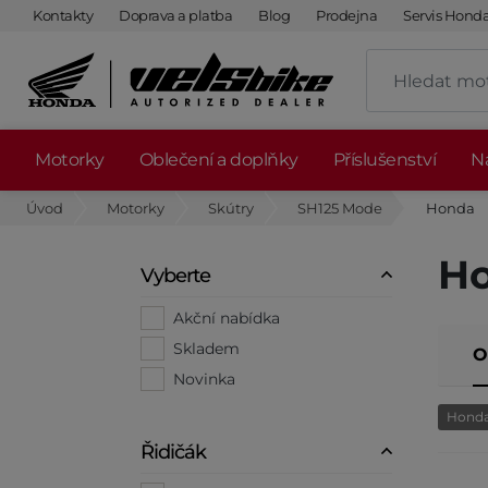
Kontakty
Doprava a platba
Blog
Prodejna
Servis Hond
Motorky
Oblečení a doplňky
Příslušenství
Ná
Úvod
Motorky
Skútry
SH125 Mode
Honda
Ho
Vyberte
Akční nabídka
Skladem
O
Novinka
Hond
Řidičák