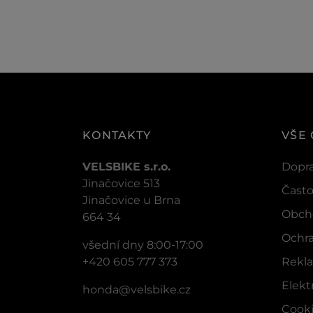
KONTAKTY
VŠE
VELSBIKE s.r.o.
Dopra
Jinačovice 513
Často
Jinačovice u Brna
Obch
664 34
Ochra
všední dny 8:00-17:00
+420 605 777 373
Rekla
Elek
honda@velsbike.cz
Cook