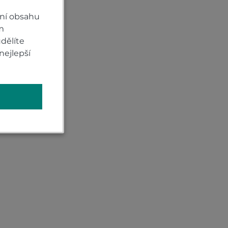
ní obsahu
m
dělíte
nejlepší