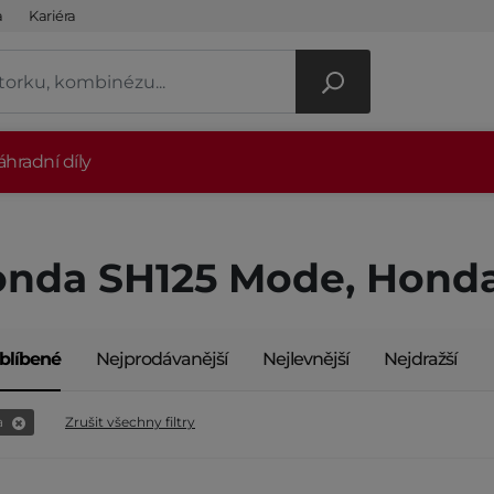
a
Kariéra
hradní díly
nda SH125 Mode, Hond
blíbené
Nejprodávanější
Nejlevnější
Nejdražší
a
Zrušit všechny filtry