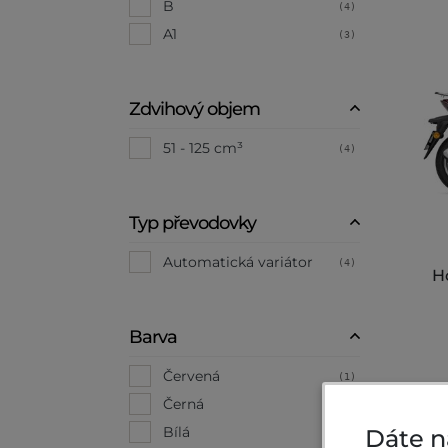
B
(4)
A1
(3)
Zdvihový objem
51 - 125 cm³
(4)
Typ převodovky
Automatická variátor
(4)
H
Barva
Červená
(1)
64
Černá
(1)
Bílá
Dáte n
(1)