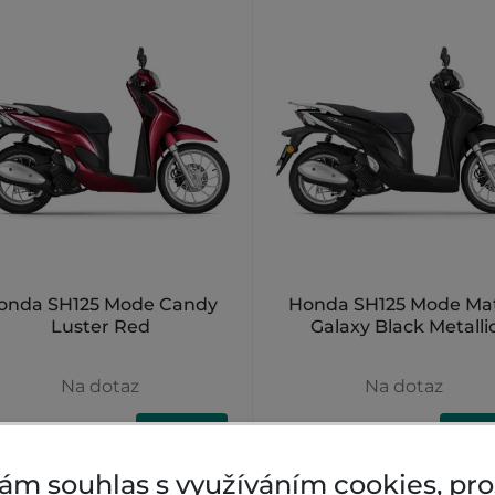
onda SH125 Mode Candy
Honda SH125 Mode Ma
Luster Red
Galaxy Black Metalli
Na dotaz
Na dotaz
 900 Kč
64 900 Kč
DETAIL
DETA
ám souhlas s využíváním cookies, pr