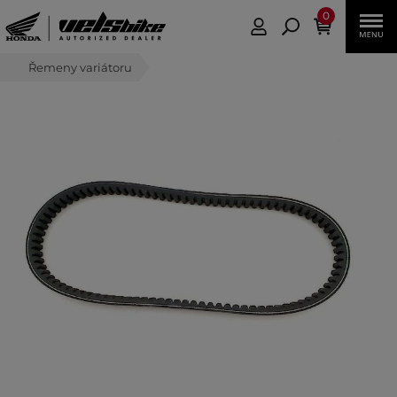
0
Řemeny variátoru