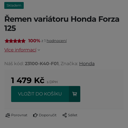
Skladem
Řemen variátoru Honda Forza
125
100%
z 1
hodnocení
Více informací
Náš kód:
23100-K40-F01
, Značka:
Honda
1 479
Kč
s DPH
VLOŽIT DO KOŠÍKU
Porovnat
Doporučit
Sdílet