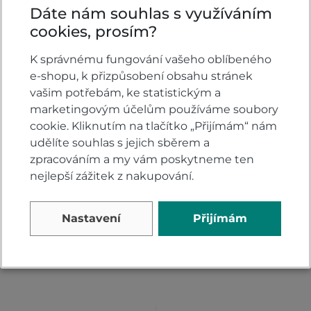
Dáte nám souhlas s využíváním
cookies, prosím?
Hodnocení produktu
K správnému fungování vašeho oblíbeného
e-shopu, k přizpůsobení obsahu stránek
Přidejte vlastní hodnocení produktu a pomožte
vašim potřebám, ke statistickým a
tak dalším nakupujícím.
marketingovým účelům používáme soubory
Hodnoťte.
cookie. Kliknutím na tlačítko „Přijímám“ nám
udělíte souhlas s jejich sběrem a
PŘIDAT VLASTNÍ HODNOCENÍ
zpracováním a my vám poskytneme ten
nejlepší zážitek z nakupování.
Nastavení
Přijímám
Alternativy