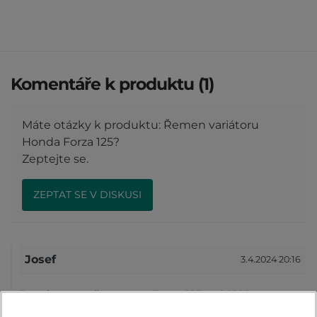
Komentáře k produktu (1)
Máte otázky k produktu: Řemen variátoru
Honda Forza 125?
Zeptejte se.
ZEPTAT SE V DISKUSI
Josef
3.4.2024 20:16
Pasuje tento řemen na Forza 125 r.v.2019?
Reagovat »