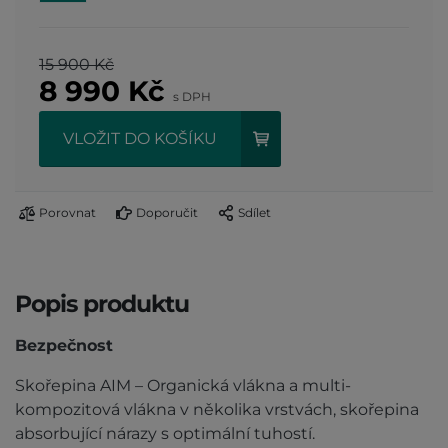
15 900 Kč
8 990
Kč
s DPH
VLOŽIT DO KOŠÍKU
Porovnat
Doporučit
Sdílet
Popis produktu
Bezpečnost
Skořepina AIM – Organická vlákna a multi-
kompozitová vlákna v několika vrstvách, skořepina
absorbující nárazy s optimální tuhostí.