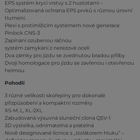
EPS systém krycí vrstvy s 2 hustotami –
Optimalizovaná ochrana EPS prvků s různou úrovní
tlumení.
Plexi s protimlžícím systémem nové generace
Pinlock CNS-3
Zapínání ozubenou ráčnou
systém zamykání z nerezové oceli
Dva zámky pro jízdu se zvednutou bradou přilby
Dvojí homologace pro jízdu se zavřenou i otevřenou
helmou.
Pohodlí
3 různé velikosti skořepiny pro dokonalé
přizpůsobení a kompaktní rozměry
XS-M, L, XL-2XL
Zabudovaná výsuvná sluneční clona QSV-1
3D výstelka, odnímatelná a pratelná
Nově designované lícnice s „Izolátorem hluku“ –