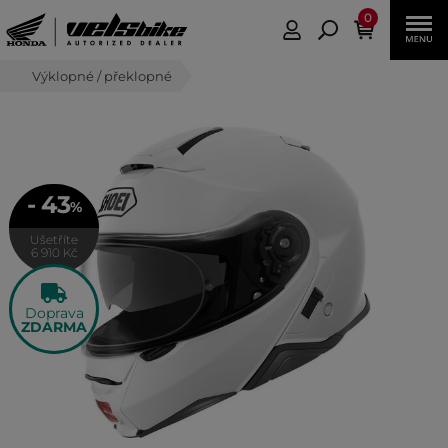
0
Výklopné / překlopné
- 43
%
Ušetříte
6 910 Kč
Doprava
ZDARMA