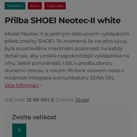
Skladem
Akce
Výprodej
Přilba SHOEI Neotec-II white
Model Neotec II je jediným zástupcem vyklápěcích
přileb značky SHOEI. To znamená, že na jeho vývoj
byla soustředěna maximální pozornost na každý
detail tak, aby vznikla nejpokročilejší vyklápěčka na
trhu. Ještě pohodlnější, tišší, s prodlouženou
sluneční clonou, s novým Pinlock vizorem nebo s
možností integrace komunikátoru SENA SRL.
Více informací
Náš kód:
12 06 001 3
, Značka:
Shoei
Zvolte velikost
S