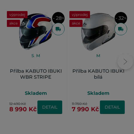
výprodej
výprodej
- 28
- 32
%
%
akce
akce
S
,
M
M
Přilba KABUTO IBUKI
Přilba KABUTO IBUKI
WBR STRIPE
bílá
Skladem
Skladem
12 490 Kč
11 750 Kč
DETAIL
DETAIL
8 990 Kč
7 990 Kč