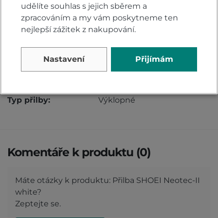
Integrovaný generátor víru
udělíte souhlas s jejich sběrem a
Nově designovaný vzduchový deflektor v oblasti
zpracováním a my vám poskytneme ten
brady
nejlepší zážitek z nakupování.
Nastavení
Přijímám
Vlastnosti
Barva:
Bílá
Typ přilby:
Výklopné
Komentáře k produktu (0)
Máte otázky k produktu: Přilba SHOEI Neotec-II
white?
Zeptejte se.