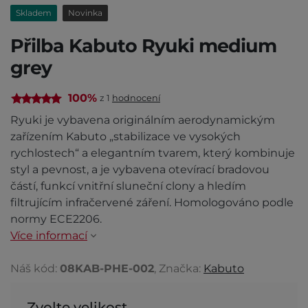
Skladem
Novinka
Přilba Kabuto Ryuki medium
grey
100%
z 1
hodnocení
Ryuki je vybavena originálním aerodynamickým
zařízením Kabuto „stabilizace ve vysokých
rychlostech“ a elegantním tvarem, který kombinuje
styl a pevnost, a je vybavena otevírací bradovou
částí, funkcí vnitřní sluneční clony a hledím
filtrujícím infračervené záření. Homologováno podle
normy ECE2206.
Více informací
Náš kód:
08KAB-PHE-002
, Značka:
Kabuto
Zvolte velikost