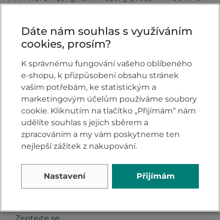
2-P“ je připraven k instalaci.
Originální „přezka s mikro západkou“ Kabuto, která
Dáte nám souhlas s využíváním
umožňuje spolehlivý provoz a jemné nastavení s
cookies, prosím?
více západkovými zuby.
K správnému fungování vašeho oblíbeného
Vlastnosti
e-shopu, k přizpůsobení obsahu stránek
vašim potřebám, ke statistickým a
Barva:
Šedá
marketingovým účelům používáme soubory
cookie. Kliknutím na tlačítko „Přijímám“ nám
Typ přilby:
Výklopné
udělíte souhlas s jejich sběrem a
zpracováním a my vám poskytneme ten
nejlepší zážitek z nakupování.
Komentáře k produktu (0)
Nastavení
Přijímám
Máte otázky k produktu: Přilba Kabuto Ryuki
medium grey?
Zeptejte se.