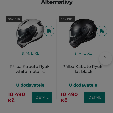
Alternativy
novinka
novinka
S
,
M
,
L
,
XL
S
,
M
,
L
,
XL
Přilba Kabuto Ryuki
Přilba Kabuto Ryuki
white metallic
flat black
U dodavatele
U dodavatele
10 490
10 490
DETAIL
DETAIL
Kč
Kč