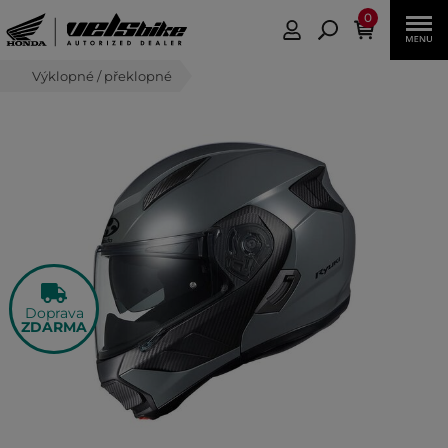
0
Výklopné / překlopné
Doprava
ZDARMA