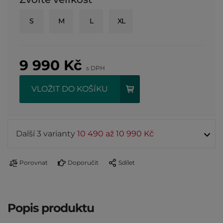
S
M
L
XL
9 990
Kč
s DPH
VLOŽIT DO KOŠÍKU
Další 3 varianty
10 490 až 10 990 Kč
Porovnat
Doporučit
Sdílet
Popis produktu