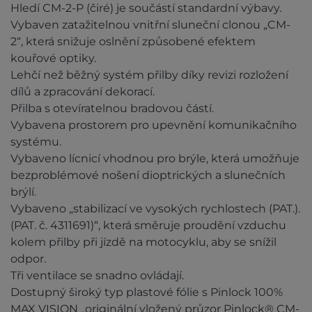
Hledí CM-2-P (čiré) je součástí standardní výbavy.
Vybaven zatažitelnou vnitřní sluneční clonou „CM-
2“, která snižuje oslnění způsobené efektem
kouřové optiky.
Lehčí než běžný systém přilby díky revizi rozložení
dílů a zpracování dekorací.
Přilba s otevíratelnou bradovou částí.
Vybavena prostorem pro upevnění komunikačního
systému.
Vybaveno lícnicí vhodnou pro brýle, která umožňuje
bezproblémové nošení dioptrických a slunečních
brýlí.
Vybaveno „stabilizací ve vysokých rychlostech (PAT.).
(PAT. č. 4311691)“, která směruje proudění vzduchu
kolem přilby při jízdě na motocyklu, aby se snížil
odpor.
Tři ventilace se snadno ovládají.
Dostupný široký typ plastové fólie s Pinlock 100%
MAX VISION „originální vložený průzor Pinlock® CM-