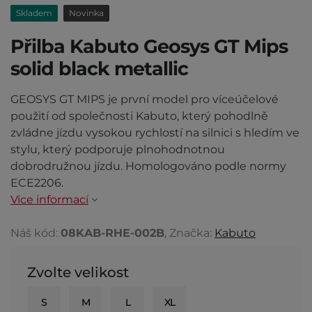
Skladem
Novinka
Přilba Kabuto Geosys GT Mips
solid black metallic
GEOSYS GT MIPS je první model pro víceúčelové
použití od společnosti Kabuto, který pohodlně
zvládne jízdu vysokou rychlostí na silnici s hledím ve
stylu, který podporuje plnohodnotnou
dobrodružnou jízdu. Homologováno podle normy
ECE2206.
Více informací
Náš kód:
08KAB-RHE-002B
, Značka:
Kabuto
Zvolte velikost
S
M
L
XL