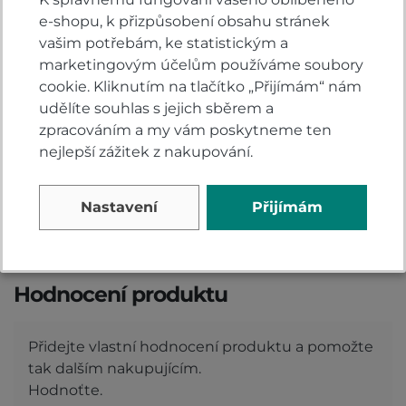
e-shopu, k přizpůsobení obsahu stránek
vašim potřebám, ke statistickým a
Komentáře k produktu (0)
marketingovým účelům používáme soubory
cookie. Kliknutím na tlačítko „Přijímám“ nám
udělíte souhlas s jejich sběrem a
Máte otázky k produktu: Přilba Kabuto Geosys
zpracováním a my vám poskytneme ten
GT Mips solid black metallic?
nejlepší zážitek z nakupování.
Zeptejte se.
ZEPTAT SE V DISKUSI
Nastavení
Přijímám
Hodnocení produktu
Přidejte vlastní hodnocení produktu a pomožte
tak dalším nakupujícím.
Hodnoťte.