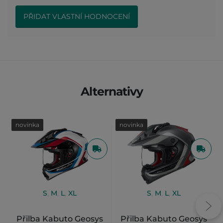
PŘIDAT VLASTNÍ HODNOCENÍ
Alternativy
novinka
novinka
S
,
M
,
L
,
XL
S
,
M
,
L
,
XL
Přilba Kabuto Geosys
Přilba Kabuto Geosys