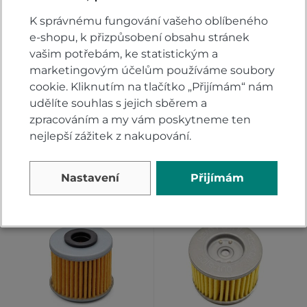
Přidejte vlastní hodnocení produktu a pomožte
K správnému fungování vašeho oblíbeného
tak dalším nakupujícím.
e-shopu, k přizpůsobení obsahu stránek
Hodnoťte.
vašim potřebám, ke statistickým a
marketingovým účelům používáme soubory
PŘIDAT VLASTNÍ HODNOCENÍ
cookie. Kliknutím na tlačítko „Přijímám“ nám
udělíte souhlas s jejich sběrem a
zpracováním a my vám poskytneme ten
nejlepší zážitek z nakupování.
Alternativy
Nastavení
Přijímám