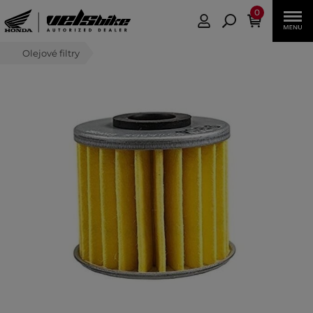
0
Olejové filtry