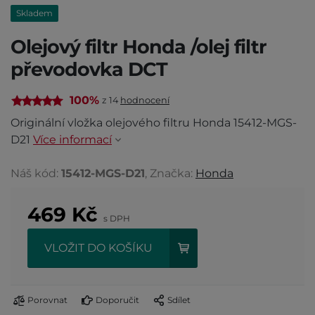
Skladem
Olejový filtr Honda /olej filtr
převodovka DCT
100%
z 14
hodnocení
Originální vložka olejového filtru Honda 15412-MGS-
D21
Více informací
Náš kód:
15412-MGS-D21
, Značka:
Honda
469
Kč
s DPH
VLOŽIT DO KOŠÍKU
Porovnat
Doporučit
Sdílet