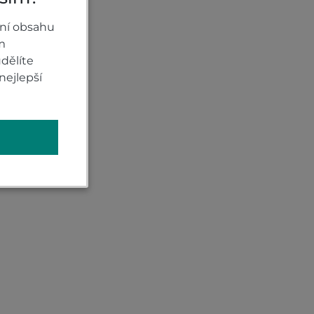
ní obsahu
m
dělíte
nejlepší