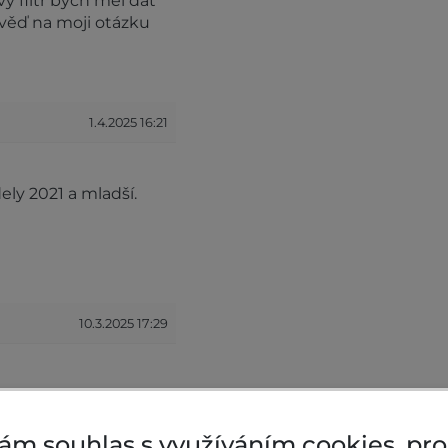
vý filtr bych měl dát
věď na moji otázku
1.4.2025 16:21
dely 2021 a mladší.
10.3.2025 17:29
onkey 125 r.v. 2023
.
ám souhlas s využíváním cookies, pr