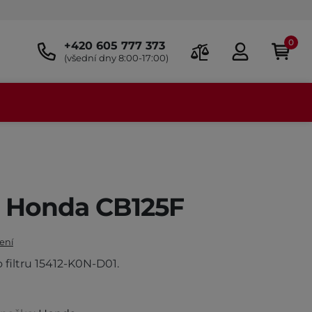
0
+420 605 777 373
(všední dny 8:00-17:00)
tr Honda CB125F
ení
o filtru 15412-K0N-D01.