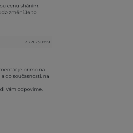
ou cenu sháním.
kdo změní.Je to
2.3.2023 08:19
komentář je přímo na
 a do současnosti. na
rádi Vám odpovíme.