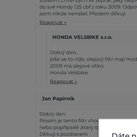
Zdravím, chtěl bych se zeptat, jaký olejo
do své Hondy 125 cbf z roku 2009. Odpo
jsem nikde nenašel. Předem děkuji
Reagovat »
HONDA VELSBIKE s.r.o.
Dobrý den,
píše se to níže, olejový filtr mají mo
2009 má olejové sítko.
Honda Velsbike
Reagovat »
Jan Papírník
Dobrý den
Prosím je tento filtr vhodný na HONDA M
nebo popřípadě ,který by jste mi poradili
Děkuji s pozdravem
Dáte n