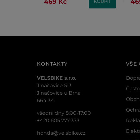
469 Kč
46
KOUPIT
KONTAKTY
VŠE
VELSBIKE s.r.o.
Dopra
Jinačovice 513
Často
Jinačovice u Brna
Obch
664 34
Ochra
všední dny 8:00-17:00
+420 605 777 373
Rekla
Elek
honda@velsbike.cz