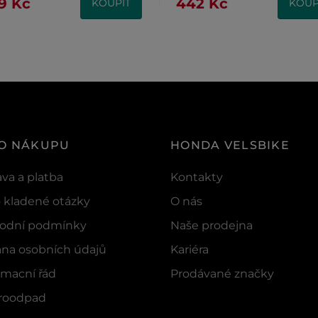
9 Kč
442 Kč
KOUPIT
KOUP
 O NÁKUPU
HONDA VELSBIKE
va a platba
Kontakty
 kladené otázky
O nás
odní podmínky
Naše prodejna
na osobních údajů
Kariéra
macní řád
Prodávané značky
troodpad