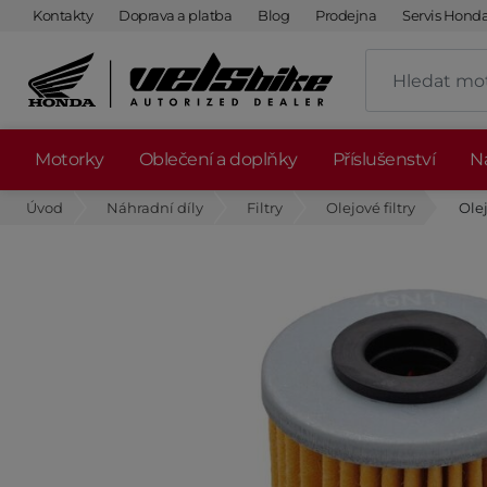
Kontakty
Doprava a platba
Blog
Prodejna
Servis Hond
Motorky
Oblečení a doplňky
Příslušenství
Ná
Úvod
Náhradní díly
Filtry
Olejové filtry
Ole