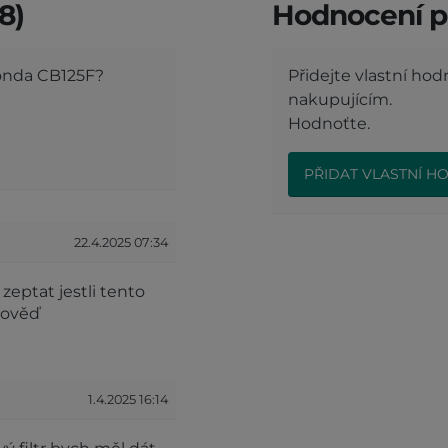
8)
Hodnocení p
Honda CB125F?
Přidejte vlastní ho
nakupujícím.
Hodnoťte.
PŘIDAT VLASTNÍ H
22.4.2025 07:34
eptat jestli tento
dpověď
1.4.2025 16:14