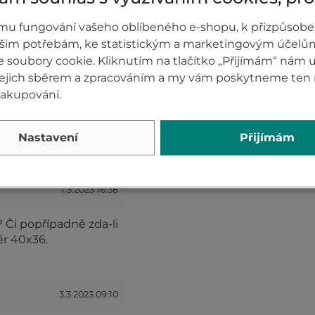
mu fungování vašeho oblíbeného e-shopu, k přizpůsobe
ašim potřebám, ke statistickým a marketingovým účelů
soubory cookie. Kliknutím na tlačítko „Přijímám“ nám u
11.3.2025 07:55
 jejich sběrem a zpracováním a my vám poskytneme ten 
nakupování.
 je filtr
vy-filtr-honda-
Nastavení
Přijímám
1.3.2023 16:38
 Či popřípadně zda-li
ěr 40x36.
3.3.2023 09:10