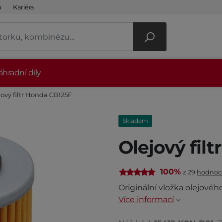
a
Kariéra
hradní díly
jový filtr Honda CB125F
Skladem
Olejový fil
100%
z 29
hodnoc
Originální vložka olejovéh
Více informací