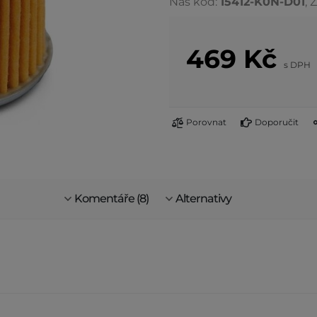
Náš kód:
15412-K0N-D01
, 
469
Kč
s DPH
Porovnat
Doporučit
Komentáře (8)
Alternativy