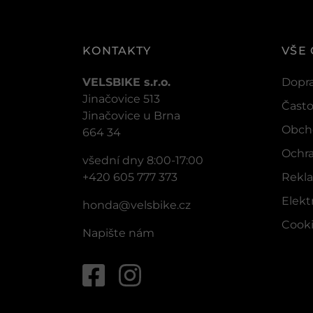
KONTAKTY
VŠE
VELSBIKE s.r.o.
Dopra
Jinačovice 513
Často
Jinačovice u Brna
Obch
664 34
Ochra
všední dny 8:00-17:00
+420 605 777 373
Rekla
Elek
honda@velsbike.cz
Cook
Napište nám