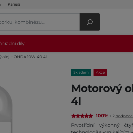
a
Kariéra
hradní díly
ý olej HONDA 10W-40 4l
Skladem
Akce
Motorový o
4l
100%
z 2
hodnoce
Prvotřídní výkonný čty
technologií s vynikajícím