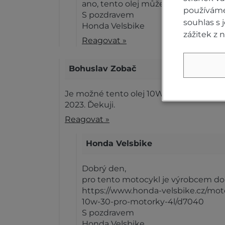
ano, tento olej můžete použít.
používáme 
S pozdravem
souhlas s
Honda Velsbike
zážitek z 
Reagovat »
Bohuslav Zobač
Je možné tento olej 10W 40 použít v h
2023. Ďekuji.
Reagovat »
Honda Velsbike
Dobrý den,
pro tento motocykl je výrobcem do
https://www.honda-velsbike.cz/mot
10w-30-pro-motorky-4l/d7040
S pozdravem
Honda Velsbike