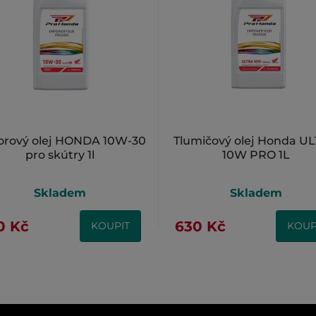
orový olej HONDA 10W-30
Tlumičový olej Honda U
pro skútry 1l
10W PRO 1L
Skladem
Skladem
0 Kč
630 Kč
KOUPIT
KOUP