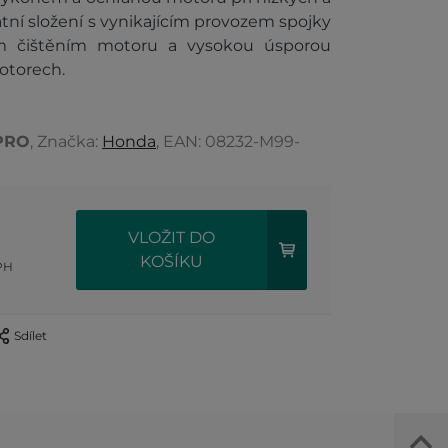
tní složení s vynikajícím provozem spojky
cím čištěním motoru a vysokou úsporou
otorech.
PRO
, Značka:
Honda
, EAN: 08232-M99-
VLOŽIT DO
KOŠÍKU
PH
Sdílet