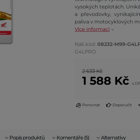
vysokých teplotách. Uniká
a převodovky, vynikají
paliva v motocyklových m
Více informací
Náš kód:
08232-M99-G4L
G4LPRO
2 633 Kč
1 588
Kč
s D
Porovnat
Doporučit
Popis produktů
Komentáře (5)
Alternativy