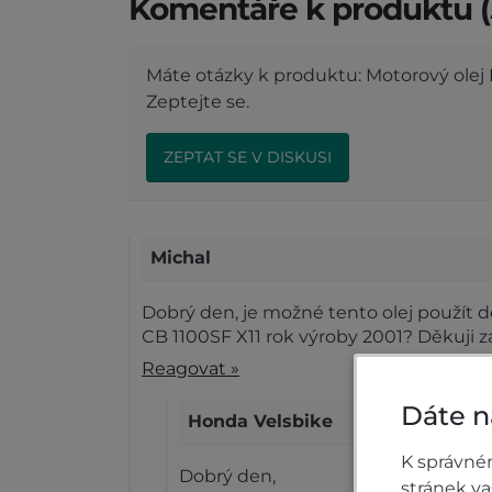
Komentáře k produktu (
Máte otázky k produktu: Motorový ole
Zeptejte se.
ZEPTAT SE V DISKUSI
Michal
Dobrý den, je možné tento olej použít
CB 1100SF X11 rok výroby 2001? Děkuji 
Reagovat »
Dáte n
Honda Velsbike
K správné
Dobrý den,
stránek v