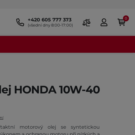
0
+420 605 777 373
(všední dny 8:00-17:00)
lej HONDA 10W-40
ní
řtaktní motorový olej se syntetickou
 výkonem a ochranou motoru při nízkých a