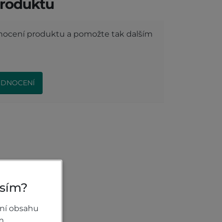
roduktu
dnocení produktu a pomožte tak dalším
ODNOCENÍ
osím?
ní obsahu
m