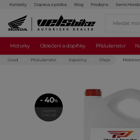
Kontakty
Doprava a platba
Blog
Prodejna
Servis Hond
Motorky
Oblečení a doplňky
Příslušenství
Ná
Úvod
Příslušenství
Kapaliny
Oleje
Motorov
- 40
%
Ušetříte
1 045 Kč