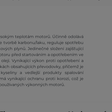
 vysokým teplotám motorů. Účinně odolává
je tvorbě karbonu/laku, reguluje spotřebu
ových plynů. Jedinečné složení zajišťující
motoru před startováním a opotřebením ve
eji. Vynikající výkon proti opotřebení a
tkách obsahujících převodovky, přičemž je
 kyseliny a vedlejší produkty spalování
 vynikající ochranu proti korozi, což je
 používaných výkonných motorů.