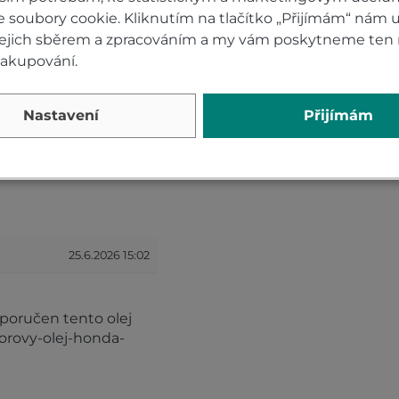
soubory cookie. Kliknutím na tlačítko „Přijímám“ nám u
 jejich sběrem a zpracováním a my vám poskytneme ten 
nakupování.
Nastavení
Přijímám
25.5.2026 15:24
onda cb 750 hornet
25.6.2026 15:02
poručen tento olej
orovy-olej-honda-