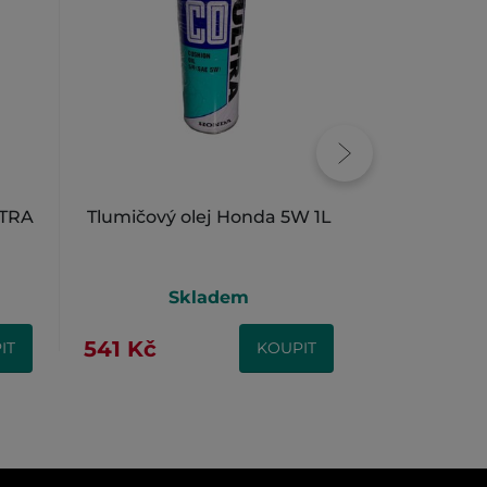
LTRA
Tlumičový olej Honda 5W 1L
Motorový o
Skladem
S
541 Kč
418 Kč
IT
KOUPIT