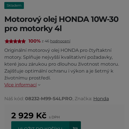
Skladem
Motorový olej HONDA 10W-30
pro motorky 4l
100%
z 46
hodnocení
Originální motorový olej HONDA pro čtyřtaktní
motory. Splňuje nejvyšší kvalitativní požadavky,
které jsou zárukou pro dlouhou životnost motoru.
Zajišťuje optimální ochranu i výkon a je šetrný k
životnímu prostředí.
Více informací
Náš kód:
08232-M99-S4LPRO
, Značka:
Honda
2 929
Kč
s DPH