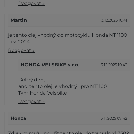
Reagovat »
Martin
3.12.2025 10:41
je tento olej vhodný do motocyklu Honda NT 1100
- r.v. 2024
Reagovat »
HONDA VELSBIKE s.r.o.
3.12.2025 10:42
Dobrý den,
ano, tento olej je vhodný i pro NT1100
Tým Honda Velsbike
Reagovat »
Honza
15.11.2025 07:42
Zdravim můžu použit tento olej do transalp xl 750?