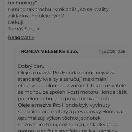
technology".
Není to tak trochu "krok zpět", co se kvality
základového oleje týče?
Děkuji
Tomáš Sobek
Reagovat »
HONDA VELSBIKE s.r.o.
14.5.2025 10:58
Dobrý den,
Oleje a maziva Pro Honda splňují nejvyšší
standardy kvality a zaručují maximální
efektivitu a dlouhou životnost, takže uživatelé
se mohou ze spolehlivosti motoru Honda těšit
po celou dobu jeho provozní životnosti.
Oleje a maziva Pro Honda byly vyvinuty
speciálně pro motory a převodovky Honda a
optimalizují výkon těchto jednotek
snižováním tření, což zaručuje hladký chod
motoru a snižuje spotřebu paliva. Kapaliny