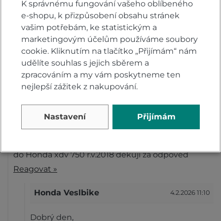
K správnému fungování vašeho oblíbeného
Dobrý den,
e-shopu, k přizpůsobení obsahu stránek
do tohoto motocyklu použijte tento olej
vašim potřebám, ke statistickým a
https://www.honda-velsbike.cz/motorovy-olej-
marketingovým účelům používáme soubory
honda-10w-40-4l/d396
cookie. Kliknutím na tlačítko „Přijímám“ nám
S pozdravem
udělíte souhlas s jejich sběrem a
zpracováním a my vám poskytneme ten
Honda Velsbike
nejlepší zážitek z nakupování.
Reagovat »
Nastavení
Přijímám
Tomáš
4.2.2026 11:02
Zdravím a mám dotaz jestli tento olej mohu použít
do Honda xdv 750 r.v.2018 děkuji za odpověď
Reagovat »
Honda Veslbike
4.2.2026 11:10
Dobrý den,