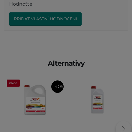
Hodnoťte.
PŘIDAT VLASTNÍ HODNOCENÍ
Alternativy
akce
- 40
%