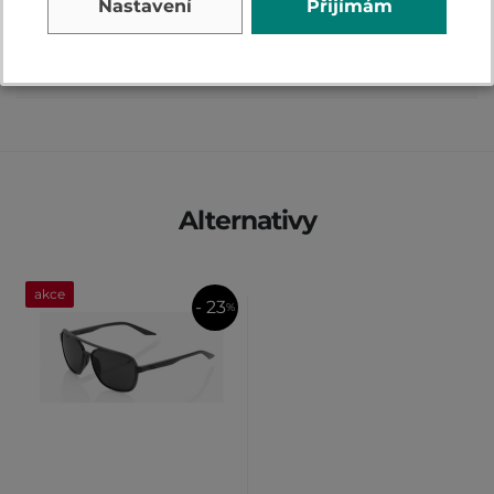
Nastavení
Přijímám
PŘIDAT VLASTNÍ HODNOCENÍ
Alternativy
akce
- 23
%