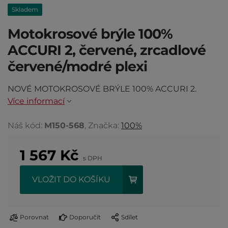
Skladem
Motokrosové brýle 100%
ACCURI 2, červené, zrcadlové
červené/modré plexi
NOVÉ MOTOKROSOVÉ BRÝLE 100% ACCURI 2.
Více informací
Náš kód:
M150-568
, Značka:
100%
1 567
Kč
s DPH
VLOŽIT DO KOŠÍKU
Porovnat
Doporučit
Sdílet