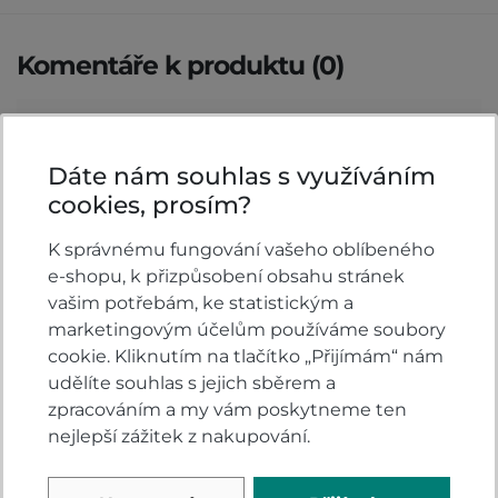
Komentáře k produktu (0)
Máte otázky k produktu: Motokrosové brýle
100% ACCURI 2, červené, zrcadlové
Dáte nám souhlas s využíváním
červené/modré plexi?
cookies, prosím?
Zeptejte se.
K správnému fungování vašeho oblíbeného
ZEPTAT SE V DISKUSI
e-shopu, k přizpůsobení obsahu stránek
vašim potřebám, ke statistickým a
marketingovým účelům používáme soubory
cookie. Kliknutím na tlačítko „Přijímám“ nám
Hodnocení produktu
udělíte souhlas s jejich sběrem a
zpracováním a my vám poskytneme ten
nejlepší zážitek z nakupování.
Přidejte vlastní hodnocení produktu a pomožte
tak dalším nakupujícím.
Hodnoťte.