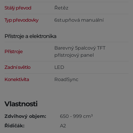
Stálý převod
Řetěz
Typ převodovky
6stupňová manuální
Přístroje a elektronika
Barevný 5palcový TFT
Přístroje
přístrojový panel
Zadní světlo
LED
Konektivita
RoadSync
Vlastnosti
Zdvihový objem:
650 - 999 cm³
Řidičák:
A2