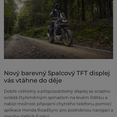
Nový barevný 5palcový TFT displej
vás vtáhne do děje
Dobře viditelný a přizpůsobitelný displej se snadno
ovládá čtyřsměrným spínačem na levém řídítku a
nabízí možnost připojení chytrého telefonu pomocí
aplikace Honda RoadSync pro podrobnou navigaci a
mnoho dalších funkcí.