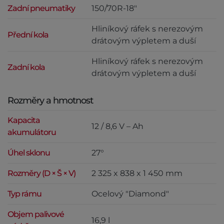
Zadní pneumatiky
150/70R-18"
Hliníkový ráfek s nerezovým
Přední kola
drátovým výpletem a duší
Hliníkový ráfek s nerezovým
Zadní kola
drátovým výpletem a duší
Rozměry a hmotnost
Kapacita
12 / 8,6 V – Ah
akumulátoru
Úhel sklonu
27°
Rozměry (D × Š × V)
2 325 x 838 x 1 450 mm
Typ rámu
Ocelový "Diamond"
Objem palivové
16,9 l