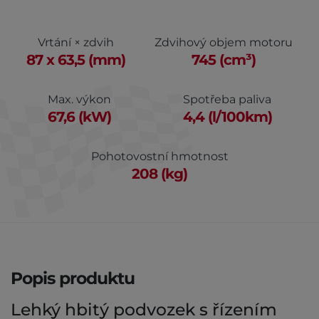
Vrtání × zdvih
Zdvihový objem motoru
87 x 63,5 (mm)
745 (cm³)
Max. výkon
Spotřeba paliva
67,6 (kW)
4,4 (l/100km)
Pohotovostní hmotnost
208 (kg)
Popis produktu
Lehký hbitý podvozek s řízením