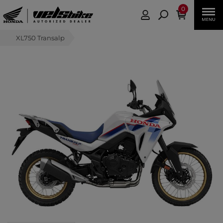
0
XL750 Transalp