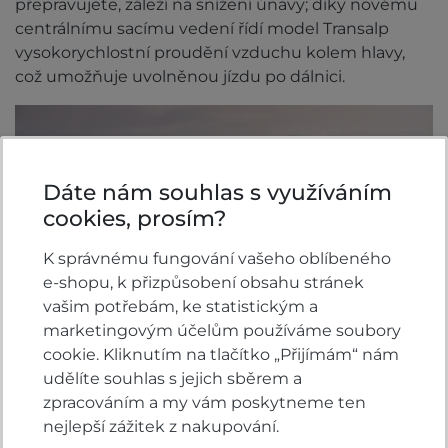
přepravujete, záleží na snížení únavy; díky novému
centrálnímu sacímu vedení řídí model Transalp
vysokorychlostní proudění vzduchu kolem hlavy,
což umožňuje uvolněnou jízdu po dálnici.
Dáte nám souhlas s využíváním
cookies, prosím?
K správnému fungování vašeho oblíbeného
e-shopu, k přizpůsobení obsahu stránek
vašim potřebám, ke statistickým a
marketingovým účelům používáme soubory
cookie. Kliknutím na tlačítko „Přijímám“ nám
udělíte souhlas s jejich sběrem a
zpracováním a my vám poskytneme ten
nejlepší zážitek z nakupování.