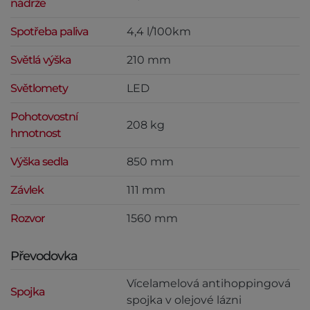
nádrže
Spotřeba paliva
4,4 l/100km
Světlá výška
210 mm
Světlomety
LED
Pohotovostní
208 kg
hmotnost
Výška sedla
850 mm
Závlek
111 mm
Rozvor
1560 mm
Převodovka
Vícelamelová antihoppingová
Spojka
spojka v olejové lázni