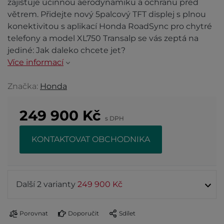
zajišťuje účinnou aerodynamiku a ochranu před
větrem. Přidejte nový 5palcový TFT displej s plnou
konektivitou s aplikací Honda RoadSync pro chytré
telefony a model XL750 Transalp se vás zeptá na
jediné: Jak daleko chcete jet?
Více informací
Značka:
Honda
249 900
Kč
s DPH
KONTAKTOVAT OBCHODNIKA
Další 2 varianty
249 900 Kč
Porovnat
Doporučit
Sdílet