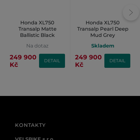
Honda XL750
Honda XL750
Transalp Matte
Transalp Pearl Deep
Ballistic Black
Mud Grey
Metallic
Na dotaz
Skladem
249 900
249 900
DETAIL
DETAIL
Kč
Kč
KONTAKTY
VELSBIKE s.r.o.