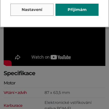
Video
Nastavení
Přijímám
Specifikace
Motor
Vrtání × zdvih
87 x 63,5 mm
Elektronické vstřikování
Karburace
paliva PGM-FI