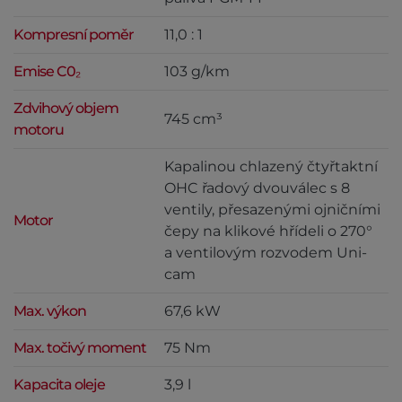
Kompresní poměr
11,0 : 1
Emise C0₂
103 g/km
Zdvihový objem
745 cm³
motoru
Kapalinou chlazený čtyřtaktní
OHC řadový dvouválec s 8
ventily, přesazenými ojničními
Motor
čepy na klikové hřídeli o 270°
a ventilovým rozvodem Uni-
cam
Max. výkon
67,6 kW
Max. točivý moment
75 Nm
Kapacita oleje
3,9 l