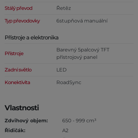
Stálý převod
Řetěz
Typ převodovky
6stupňová manuální
Přístroje a elektronika
Barevný 5palcový TFT
Přístroje
přístrojový panel
Zadní světlo
LED
Konektivita
RoadSync
Vlastnosti
Zdvihový objem:
650 - 999 cm³
Řidičák:
A2