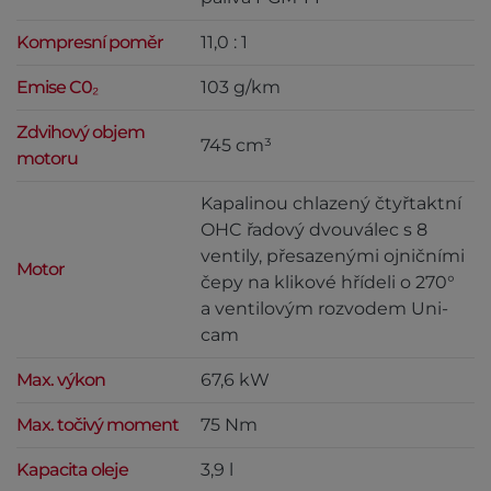
Kompresní poměr
11,0 : 1
Emise C0₂
103 g/km
Zdvihový objem
745 cm³
motoru
Kapalinou chlazený čtyřtaktní
OHC řadový dvouválec s 8
ventily, přesazenými ojničními
Motor
čepy na klikové hřídeli o 270°
a ventilovým rozvodem Uni-
cam
Max. výkon
67,6 kW
Max. točivý moment
75 Nm
Kapacita oleje
3,9 l