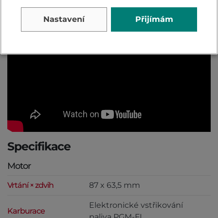
Video
Nastavení
Přijímám
Specifikace
Motor
Vrtání × zdvih
87 x 63,5 mm
Elektronické vstřikování
Karburace
paliva PGM-FI