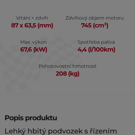
Vrtání × zdvih
Zdvihový objem motoru
87 x 63,5 (mm)
745 (cm³)
Max. výkon
Spotřeba paliva
67,6 (kW)
4,4 (l/100km)
Pohotovostní hmotnost
208 (kg)
Popis produktu
Lehký hbitý podvozek s řízením