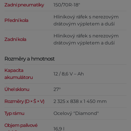
Zadní pneumatiky
150/70R-18"
Hliníkový ráfek s nerezovým
Přední kola
drátovým výpletem a duší
Hliníkový ráfek s nerezovým
Zadní kola
drátovým výpletem a duší
Rozměry a hmotnost
Kapacita
12 / 8,6 V – Ah
akumulátoru
Úhel sklonu
27°
Rozměry (D × Š × V)
2 325 x 838 x 1 450 mm
Typ rámu
Ocelový "Diamond"
Objem palivové
16,9 l