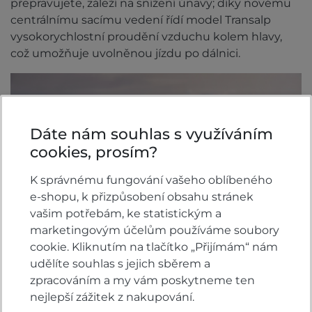
přepravujete, záleží na snížení únavy; díky novému
centrálnímu sacímu vedení řídí model Transalp
vysokorychlostní proudění vzduchu kolem hlavy,
což umožňuje uvolněnou jízdu po dálnici.
Dáte nám souhlas s využíváním
cookies, prosím?
K správnému fungování vašeho oblíbeného
e-shopu, k přizpůsobení obsahu stránek
vašim potřebám, ke statistickým a
marketingovým účelům používáme soubory
cookie. Kliknutím na tlačítko „Přijímám“ nám
udělíte souhlas s jejich sběrem a
zpracováním a my vám poskytneme ten
nejlepší zážitek z nakupování.