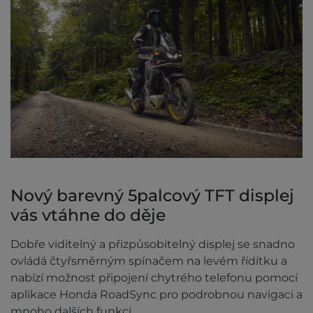
Nový barevný 5palcový TFT displej
vás vtáhne do děje
Dobře viditelný a přizpůsobitelný displej se snadno
ovládá čtyřsměrným spínačem na levém řídítku a
nabízí možnost připojení chytrého telefonu pomocí
aplikace Honda RoadSync pro podrobnou navigaci a
mnoho dalších funkcí.