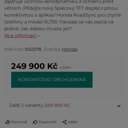
zajišťuje účinnou aerodynamiku a ochranu před
větrem. Přidejte nový 5palcový TFT displej s plnou
konektivitou s aplikací Honda RoadSync pro chytré
telefony a model XL750 Transalp se vás zeptá na
jediné: Jak daleko chcete jet?
Více informací
Náš kód:
922278
, Značka:
Honda
249 900
Kč
s DPH
KONTAKTOVAT OBCHODNIKA
Další 2 varianty
249 900 Kč
Porovnat
Doporučit
Sdílet