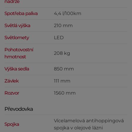
nádrže
Spotřeba paliva
4,4 l/100km
Světlá výška
210 mm
Světlomety
LED
Pohotovostní
208 kg
hmotnost
Výška sedla
850 mm
Závlek
111 mm
Rozvor
1560 mm
Převodovka
Vícelamelová antihoppingová
Spojka
spojka v olejové lázni