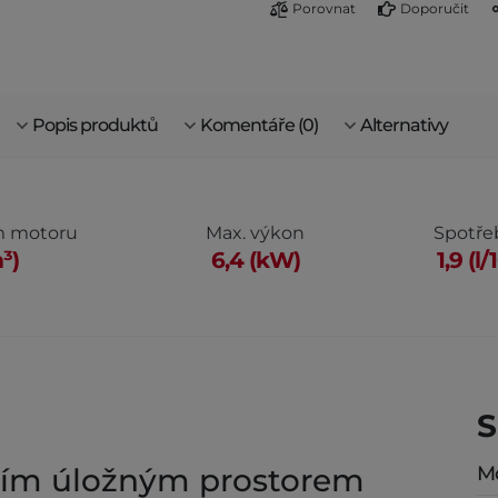
Porovnat
Doporučit
Popis produktů
Komentáře (0)
Alternativy
m motoru
Max. výkon
Spotřeb
³)
6,4 (kW)
1,9 (l
S
tším úložným prostorem
M