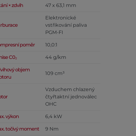
tání × zdvih
47 x 63,1 mm
Elektronické
rburace
vstřikování paliva
PGM-FI
mpresní poměr
10,0:1
ise C0₂
44 g/km
vihový objem
109 cm³
toru
Vzduchem chlazený
tor
čtyřtaktní jednoválec
OHC
x. výkon
6,4 kW
x. točivý moment
9 Nm