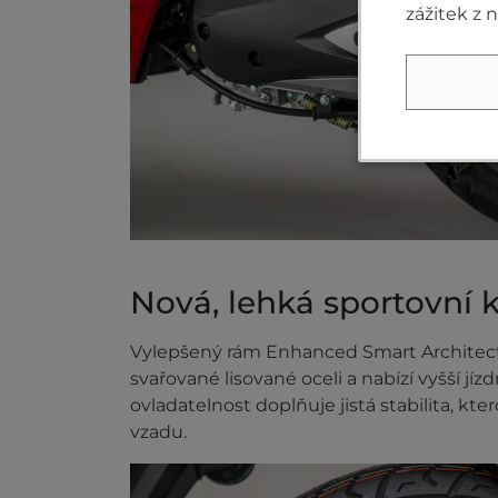
zážitek z 
Nová, lehká sportovní k
Vylepšený rám Enhanced Smart Architectu
svařované lisované oceli a nabízí vyšší jí
ovladatelnost doplňuje jistá stabilita, kte
vzadu.