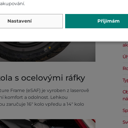
nakupování.
Za
Nastavení
Přijímám
Ro
Ka
ak
Úh
Ro
ola s ocelovými ráfky
Ty
re Frame (eSAF) je vyroben z laserově
Ob
zdní komfort a odolnost. Lehkou
ná
rou zaručuje 16" kolo vpředu a 14" kolo
Sp
Sv