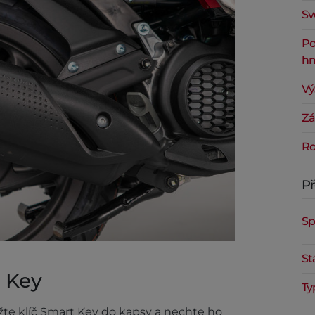
Sv
Po
hm
Vý
Zá
Ro
P
Sp
St
 Key
Ty
žte klíč Smart Key do kapsy a nechte ho