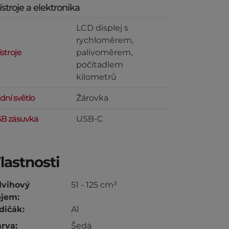
ístroje a elektronika
LCD displej s
rychloměrem,
ístroje
palivoměrem,
počítadlem
kilometrů
dní světlo
Žárovka
B zásuvka
USB-C
lastnosti
dvihový
51 - 125 cm³
jem:
dičák:
A1
rva:
Šedá