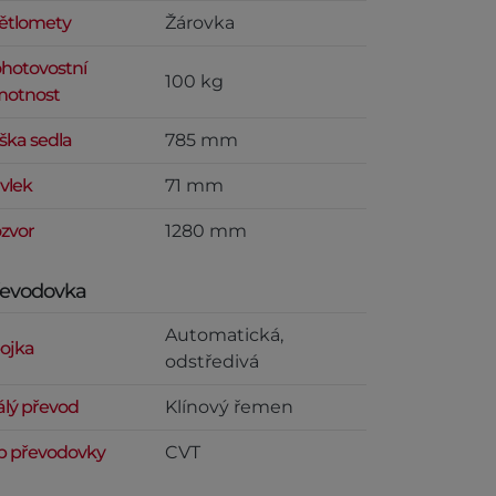
ětlomety
Žárovka
hotovostní
100 kg
otnost
ška sedla
785 mm
vlek
71 mm
zvor
1280 mm
řevodovka
Automatická,
ojka
odstředivá
álý převod
Klínový řemen
p převodovky
CVT