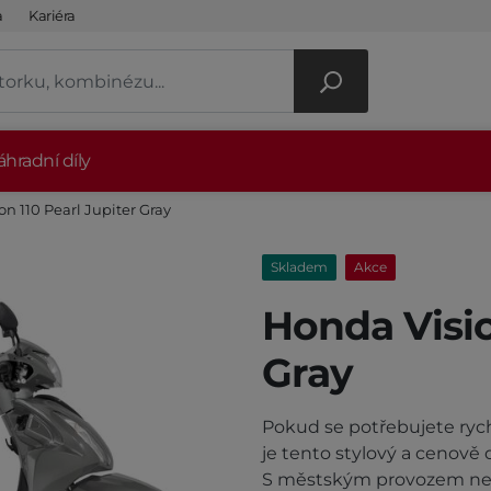
a
Kariéra
hradní díly
n 110 Pearl Jupiter Gray
Skladem
Akce
Honda Visio
Gray
Pokud se potřebujete rych
je tento stylový a cenově 
S městským provozem neso