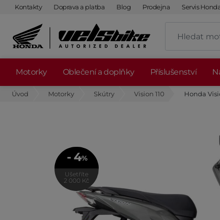
Kontakty
Doprava a platba
Blog
Prodejna
Servis Hond
Motorky
Oblečení a doplňky
Příslušenství
Ná
Úvod
Motorky
Skútry
Vision 110
Honda Visio
- 4
%
Ušetříte
2 000 Kč