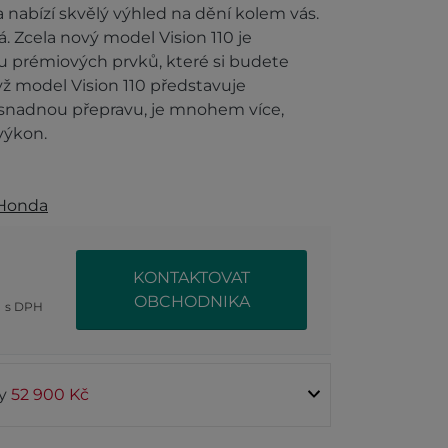
a nabízí skvělý výhled na dění kolem vás.
. Zcela nový model Vision 110 je
du prémiových prvků, které si budete
dyž model Vision 110 představuje
snadnou přepravu, je mnohem více,
výkon.
Honda
KONTAKTOVAT
č
OBCHODNIKA
s DPH
ty
52 900 Kč