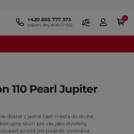
0
+420 605 777 373
(všední dny 8:00-17:00)
n 110 Pearl Jupiter
le dostat z jedné části města do druhé,
dostupný skútr pro vás jako stvořený.
upeří, prostě jím projede. Uvolněná