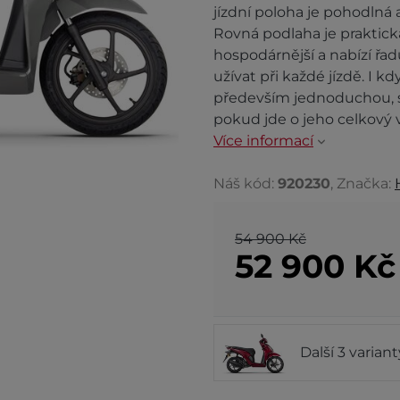
jízdní poloha je pohodlná 
Rovná podlaha je praktická
hospodárnější a nabízí řa
užívat při každé jízdě. I k
především jednoduchou, 
pokud jde o jeho celkový 
Více informací
Náš kód:
920230
, Značka:
54 900 Kč
52 900
K
Další 3 varian