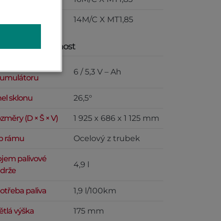
dní kola
14M/C X MT1,85
změry a hmotnost
pacita
6 / 5,3 V – Ah
umulátoru
el sklonu
26,5°
změry (D × Š × V)
1 925 x 686 x 1 125 mm
p rámu
Ocelový z trubek
jem palivové
4,9 l
drže
otřeba paliva
1,9 l/100km
ětlá výška
175 mm