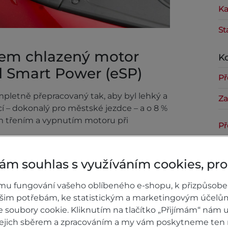
Ka
St
hem chlazený motor
Ko
d Smart Power (eSP)
Př
pletně přepracovaný tak, aby byl lehký a
Za
cí – dokonalý pro městské jezdce – a o 8 %
m třením a vypnutím motoru při
Př
Za
ám souhlas s využíváním cookies, pr
mu fungování vašeho oblíbeného e-shopu, k přizpůsobe
Př
ašim potřebám, ke statistickým a marketingovým účelů
Za
soubory cookie. Kliknutím na tlačítko „Přijímám“ nám u
 jejich sběrem a zpracováním a my vám poskytneme ten 
Př