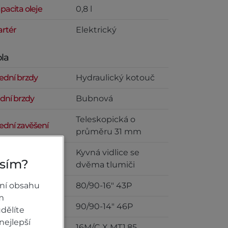
pacita oleje
0,8 l
artér
Elektrický
la
ední brzdy
Hydraulický kotouč
dní brzdy
Bubnová
Teleskopická o
ední zavěšení
průměru 31 mm
Kyvná vidlice se
dní zavěšení
osím?
dvěma tlumiči
ní obsahu
ední pneumatiky
80/90-16" 43P
m
dní pneumatiky
90/90-14" 46P
dělíte
nejlepší
ední kola
16M/C X MT1,85