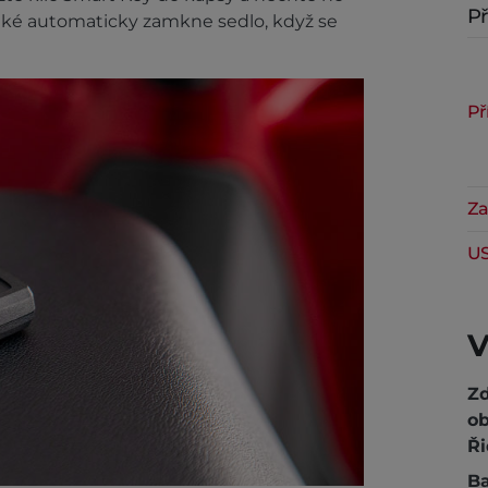
Př
aké automaticky zamkne sedlo, když se
Př
Za
US
V
Z
ob
Ři
Ba