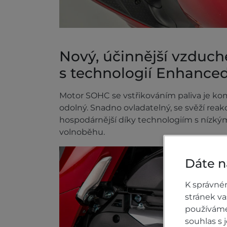
Nový, účinnější vzduc
s technologií Enhance
Motor SOHC se vstřikováním paliva je kom
odolný. Snadno ovladatelný, se svěží reak
hospodárnější díky technologiím s nízký
volnoběhu.
Dáte n
K správné
stránek v
používáme 
souhlas s