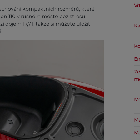
Vr
 zachování kompaktních rozměrů, které
ion 110 v rušném městě bez stresu.
 objem 17,7 l, takže si můžete uložit
Ka
.
Ko
Em
Zd
mo
Mo
Ma
Ma