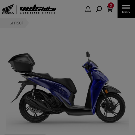
0
SH150i