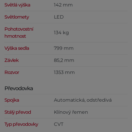
Světlá výška
142 mm
Světlomety
LED
Pohotovostní
134 kg
hmotnost
Výška sedla
799 mm
Závlek
85,2 mm
Rozvor
1353 mm
Převodovka
Spojka
Automatická, odstředivá
Stálý převod
Klínový řemen
Typ převodovky
CVT