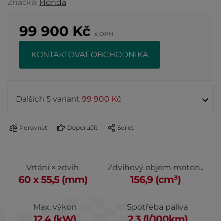
Značka:
Honda
99 900
Kč
s DPH
KONTAKTOVAT OBCHODNIKA
Dalších 5 variant
99 900 Kč
Porovnat
Doporučit
Sdílet
Vrtání × zdvih
Zdvihový objem motoru
60 x 55,5 (mm)
156,9 (cm³)
Max. výkon
Spotřeba paliva
12,4 (kW)
2,3 (l/100km)