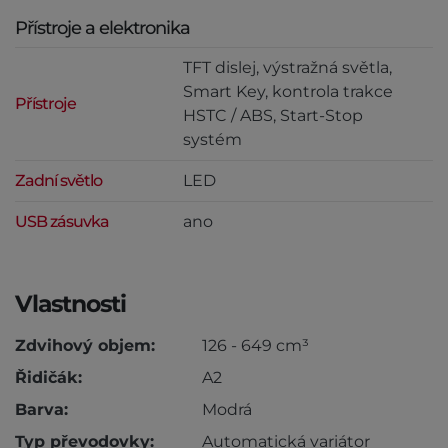
Přístroje a elektronika
TFT dislej, výstražná světla,
Smart Key, kontrola trakce
Přístroje
HSTC / ABS, Start-Stop
systém
Zadní světlo
LED
USB zásuvka
ano
Vlastnosti
Zdvihový objem:
126 - 649 cm³
Řidičák:
A2
Barva:
Modrá
Typ převodovky:
Automatická variátor