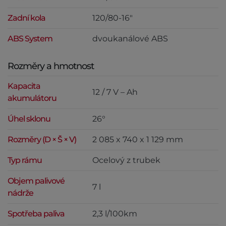
Zadní kola
120/80-16"
ABS System
dvoukanálové ABS
Rozměry a hmotnost
Kapacita
12 / 7 V – Ah
akumulátoru
Úhel sklonu
26°
Rozměry (D × Š × V)
2 085 x 740 x 1 129 mm
Typ rámu
Ocelový z trubek
Objem palivové
7 l
nádrže
Spotřeba paliva
2,3 l/100km