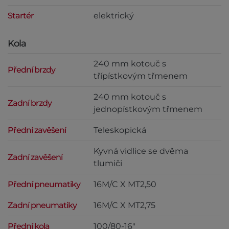
Startér
elektrický
Kola
240 mm kotouč s
Přední brzdy
třípístkovým třmenem
240 mm kotouč s
Zadní brzdy
jednopístkovým třmenem
Přední zavěšení
Teleskopická
Kyvná vidlice se dvěma
Zadní zavěšení
tlumiči
Přední pneumatiky
16M/C X MT2,50
Zadní pneumatiky
16M/C X MT2,75
Přední kola
100/80-16"