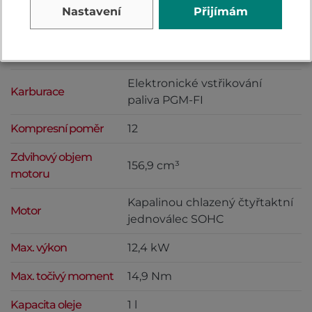
Nastavení
Přijímám
Motor
Vrtání × zdvih
60 x 55,5 mm
Elektronické vstřikování
Karburace
paliva PGM-FI
Kompresní poměr
12
Zdvihový objem
156,9 cm³
motoru
Kapalinou chlazený čtyřtaktní
Motor
jednoválec SOHC
Max. výkon
12,4 kW
Max. točivý moment
14,9 Nm
Kapacita oleje
1 l