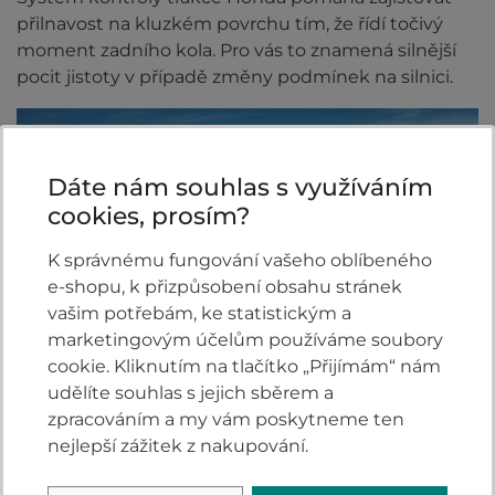
přilnavost na kluzkém povrchu tím, že řídí točivý
moment zadního kola. Pro vás to znamená silnější
pocit jistoty v případě změny podmínek na silnici.
Dáte nám souhlas s využíváním
cookies, prosím?
K správnému fungování vašeho oblíbeného
e-shopu, k přizpůsobení obsahu stránek
vašim potřebám, ke statistickým a
marketingovým účelům používáme soubory
cookie. Kliknutím na tlačítko „Přijímám“ nám
udělíte souhlas s jejich sběrem a
zpracováním a my vám poskytneme ten
nejlepší zážitek z nakupování.
Specifikace