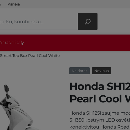
a
Kariéra
hradní díly
Smart Top Box Pearl Cool White
Na dotaz
Novinka
Honda SH12
Pearl Cool 
Honda SH125i zaujme mo
SH350i, ostrým LED osvětl
konektivitou Honda RoadS