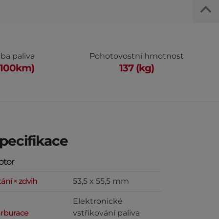
ba paliva
Pohotovostní hmotnost
l/100km)
137 (kg)
pecifikace
otor
tání × zdvih
53,5 x 55,5 mm
Elektronické
rburace
vstřikování paliva