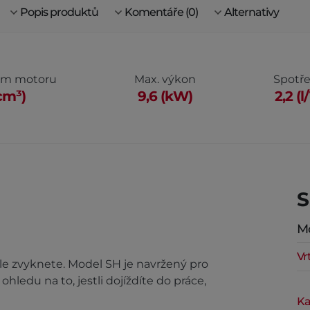
Popis produktů
Komentáře (0)
Alternativy
em motoru
Max. výkon
Spotře
cm³)
9,6 (kW)
2,2 (
S
M
Vr
hle zvyknete. Model SH je navržený pro
ledu na to, jestli dojíždíte do práce,
Ka