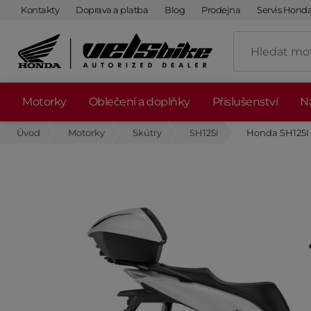
Kontakty
Doprava a platba
Blog
Prodejna
Servis Hond
Motorky
Oblečení a doplňky
Příslušenství
Ná
Úvod
Motorky
Skútry
SH125i
Honda SH125I 