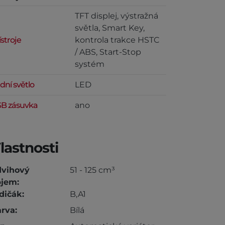
TFT displej, výstražná
světla, Smart Key,
ístroje
kontrola trakce HSTC
/ ABS, Start-Stop
systém
dní světlo
LED
B zásuvka
ano
lastnosti
dvihový
51 - 125 cm³
jem:
dičák:
B,A1
rva:
Bílá