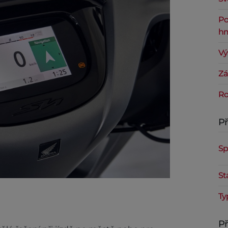
Po
hm
Vý
Zá
Ro
P
Sp
St
Ty
Př