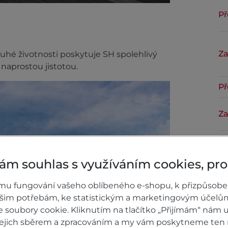
Př
Za
ouhé životnosti poskytuje SH spolehlivý
naprostou jistotou.
Př
Za
Př
ám souhlas s využíváním cookies, pr
Za
Př
mu fungování vašeho oblíbeného e-shopu, k přizpůsobe
ašim potřebám, ke statistickým a marketingovým účelů
Za
soubory cookie. Kliknutím na tlačítko „Přijímám“ nám u
 jejich sběrem a zpracováním a my vám poskytneme ten 
AB