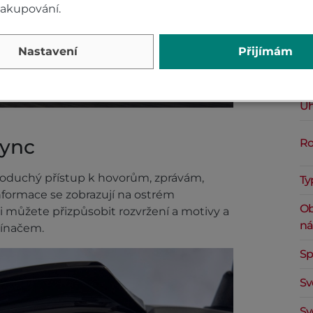
nakupování.
Ro
Nastavení
Přijímám
Ka
ak
Úh
Sync
Ro
duchý přístup k hovorům, zprávám,
Ty
nformace se zobrazují na ostrém
Ob
i můžete přizpůsobit rozvržení a motivy a
ná
pínačem.
Sp
Sv
Sv