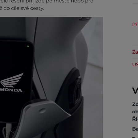
ělé řešení při jízdě po městě nebo pro
 do cíle své cesty.
Př
Za
US
V
Z
ob
Ři
Ba