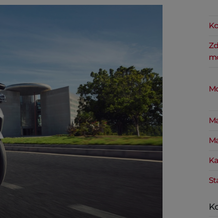
Ko
Zd
mo
Mo
Ma
Ma
Ka
St
Ko