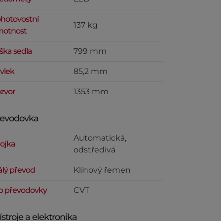
hotovostní
137 kg
otnost
ška sedla
799 mm
vlek
85,2 mm
zvor
1353 mm
řevodovka
Automatická,
ojka
odstředivá
álý převod
Klínový řemen
p převodovky
CVT
ístroje a elektronika