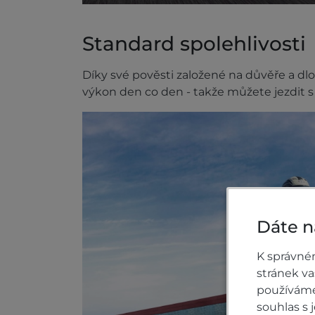
Standard spolehlivosti
Díky své pověsti založené na důvěře a dl
výkon den co den - takže můžete jezdit s 
Dáte n
K správné
stránek v
používáme 
souhlas s