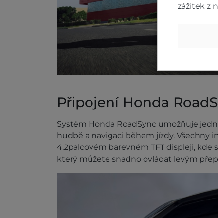
zážitek z 
Připojení Honda Road
Systém Honda RoadSync umožňuje jedno
hudbě a navigaci během jízdy. Všechny i
4,2palcovém barevném TFT displeji, kde s
který můžete snadno ovládat levým pře