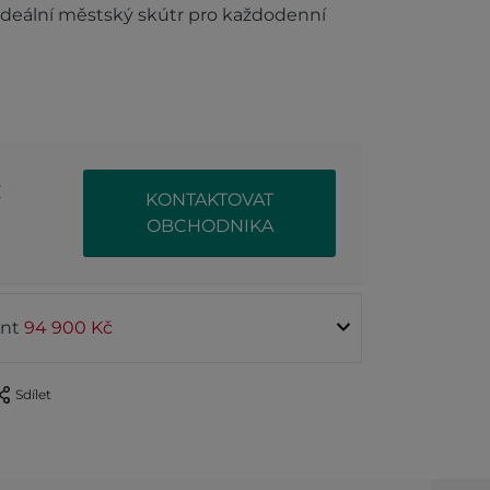
í ideální městský skútr pro každodenní
č
KONTAKTOVAT
OBCHODNIKA
ant
94 900 Kč
Sdílet