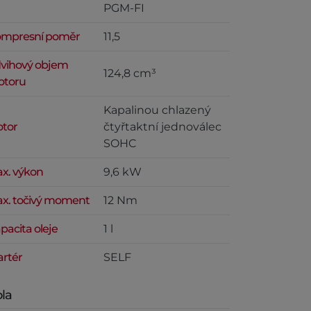
PGM-FI
mpresní poměr
11,5
vihový objem
124,8 cm³
toru
Kapalinou chlazený
tor
čtyřtaktní jednoválec
SOHC
x. výkon
9,6 kW
x. točivý moment
12 Nm
pacita oleje
1 l
artér
SELF
la