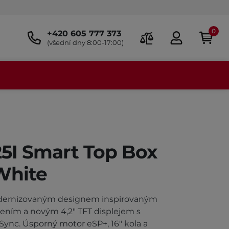
0
+420 605 777 373
(všední dny 8:00-17:00)
5I Smart Top Box
White
dernizovaným designem inspirovaným
ením a novým 4,2" TFT displejem s
ync. Úsporný motor eSP+, 16" kola a