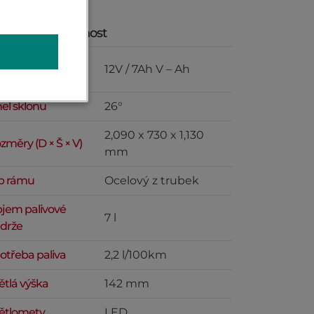
změry a hmotnost
pacita
12V / 7Ah V – Ah
umulátoru
el sklonu
26°
2,090 x 730 x 1,130
změry (D × Š × V)
mm
p rámu
Ocelový z trubek
jem palivové
7 l
drže
otřeba paliva
2,2 l/100km
ětlá výška
142 mm
ětlomety
LED