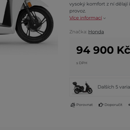
vysoký komfort z ní dělaj
provoz.
Více informací
Značka:
Honda
94 900
K
s DPH
Dalších 5 vari
Porovnat
Doporučit