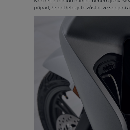
Nechejte telefon nabíjet během jízdy. Skv
případ, že potřebujete zůstat ve spojení až