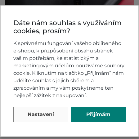
Dáte nám souhlas s využíváním
cookies, prosím?
K správnému fungování vašeho oblíbeného
e-shopu, k přizpůsobení obsahu stránek
vašim potřebám, ke statistickým a
Vylepšený dynamický výkon
marketingovým účelům používáme soubory
cookie. Kliknutím na tlačítko „Přijímám“ nám
Nový kapalinou chlazený 4ventilový motor eSP+
udělíte souhlas s jejich sběrem a
našeho skútru SH125i je rychlejší, úspornější a čistší
zpracováním a my vám poskytneme ten
než kdy předtím.
nejlepší zážitek z nakupování.
Aby se náš skútr SH125i udržel na špici, vybavili jsme
jej přepracovaným kapalinou chlazeným
Nastavení
Přijímám
4ventilovým 4taktním motorem eSP+ o objemu
124,8 ccm, který hladce dosahuje vyššího výkonu
(9,2 kW při 8250 ot.) a točivého momentu (11,4 Nm