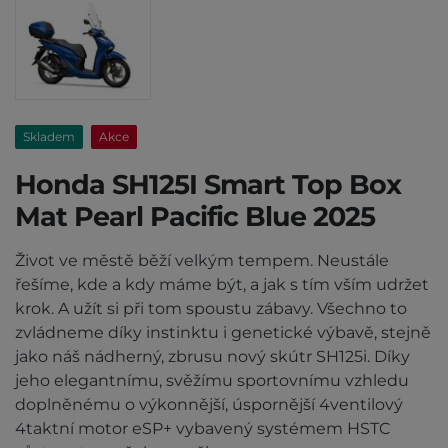
Skladem
Akce
Honda SH125I Smart Top Box
Mat Pearl Pacific Blue 2025
Život ve městě běží velkým tempem. Neustále
řešíme, kde a kdy máme být, a jak s tím vším udržet
krok. A užít si při tom spoustu zábavy. Všechno to
zvládneme díky instinktu i genetické výbavě, stejně
jako náš nádherný, zbrusu nový skútr SH125i. Díky
jeho elegantnímu, svěžímu sportovnímu vzhledu
doplněnému o výkonnější, úspornější 4ventilový
4taktní motor eSP+ vybavený systémem HSTC