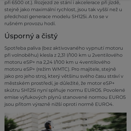
při 6500 ot.). Rozjezd ze stání i akcelerace při jízdě,
stejně jako maximální rychlost, jsou tak vyšší než u
předchozí generace modelu SH125i. A to se v
rušném provozu hodí.
Úsporný a čistý
Spotřeba paliva (bez aktivovaného vypnutí motoru
při volnoběhu) klesla z 2,31 l/100 km u 2ventilového
motoru eSP+ na 2,24 l/100 km u 4ventilového
motoru eSP+ (režim WMTC). Pro majitele, stejně
jako pro jeho stroj, který většinu svého času stráví v
městském prostředí, je důležité, že motor eSP+
skútru SH125i nyní splňuje normu EURO5. Povolené
emise výfukových plynů stanovené normou EURO5
jsou přitom výrazně nižší oproti normě EURO4.