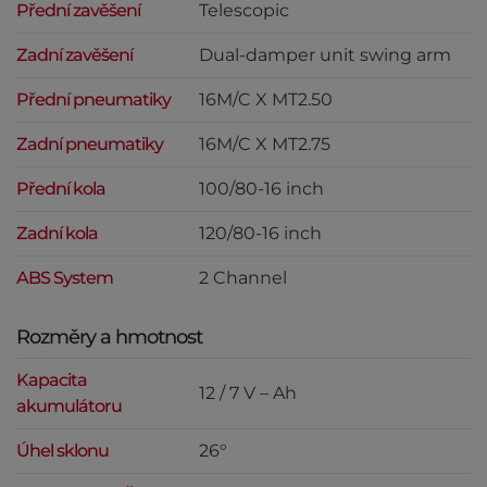
Přední zavěšení
Telescopic
Zadní zavěšení
Dual-damper unit swing arm
Přední pneumatiky
16M/C X MT2.50
Zadní pneumatiky
16M/C X MT2.75
Přední kola
100/80-16 inch
Zadní kola
120/80-16 inch
ABS System
2 Channel
Rozměry a hmotnost
Kapacita
12 / 7 V – Ah
akumulátoru
Úhel sklonu
26°