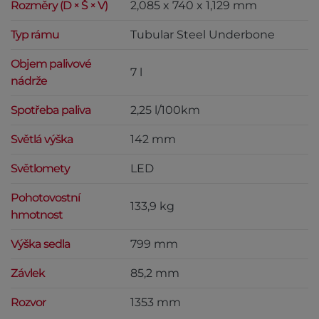
Rozměry (D × Š × V)
2,085 x 740 x 1,129 mm
Typ rámu
Tubular Steel Underbone
Objem palivové
7 l
nádrže
Spotřeba paliva
2,25 l/100km
Světlá výška
142 mm
Světlomety
LED
Pohotovostní
133,9 kg
hmotnost
Výška sedla
799 mm
Závlek
85,2 mm
Rozvor
1353 mm