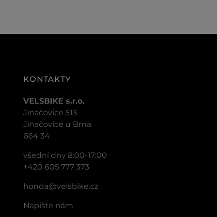
KONTAKTY
VELSBIKE s.r.o.
Jinačovice 513
Jinačovice u Brna
664 34
všední dny 8:00-17:00
+420 605 777 373
honda@velsbike.cz
Napište nám