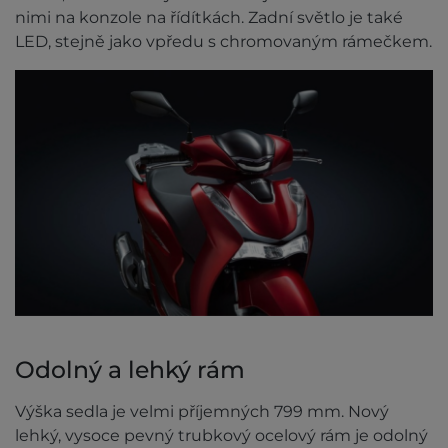
nimi na konzole na řídítkách. Zadní světlo je také
LED, stejně jako vpředu s chromovaným rámečkem.
Odolný a lehký rám
Výška sedla je velmi příjemných 799 mm. Nový
lehký, vysoce pevný trubkový ocelový rám je odolný