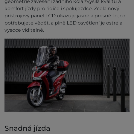
geometrie zavěšení zadního kola zvýšila kvalitu a
komfort jízdy pro řidiče i spolujezdce. Zcela nový
přístrojový panel LCD ukazuje jasně a přesně to, co
potřebujete vědět, a plně LED osvětlení je ostré a
vysoce viditelné.
Snadná jízda