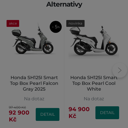
Alternativy
akce
novinka
- 5
%
Honda SH125I Smart
Honda SH125I Smart
Top Box Pearl Falcon
Top Box Pearl Cool
Gray 2025
White
Na dotaz
Na dotaz
97 400 Kč
94 900
92 900
DETAIL
DETAIL
Kč
Kč