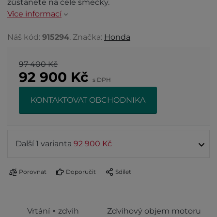
zůstanete na čele smečky.
Více informací
Náš kód:
915294
, Značka:
Honda
97 400 Kč
92 900
Kč
s DPH
KONTAKTOVAT OBCHODNIKA
Další 1 varianta
92 900 Kč
Porovnat
Doporučit
Sdílet
Vrtání × zdvih
Zdvihový objem motoru