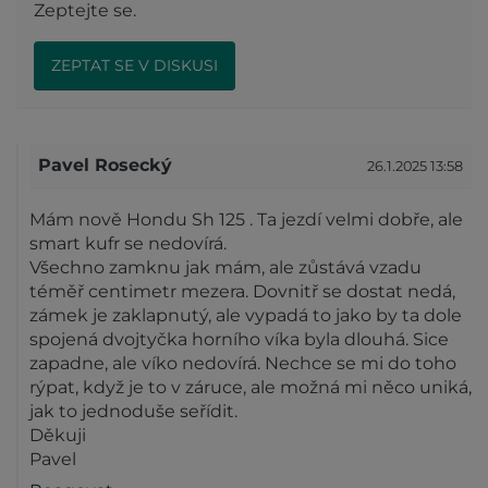
Zeptejte se.
ZEPTAT SE V DISKUSI
Pavel Rosecký
26.1.2025 13:58
Mám nově Hondu Sh 125 . Ta jezdí velmi dobře, ale
smart kufr se nedovírá.
Všechno zamknu jak mám, ale zůstává vzadu
téměř centimetr mezera. Dovnitř se dostat nedá,
zámek je zaklapnutý, ale vypadá to jako by ta dole
spojená dvojtyčka horního víka byla dlouhá. Sice
zapadne, ale víko nedovírá. Nechce se mi do toho
rýpat, když je to v záruce, ale možná mi něco uniká,
jak to jednoduše seřídit.
Děkuji
Pavel