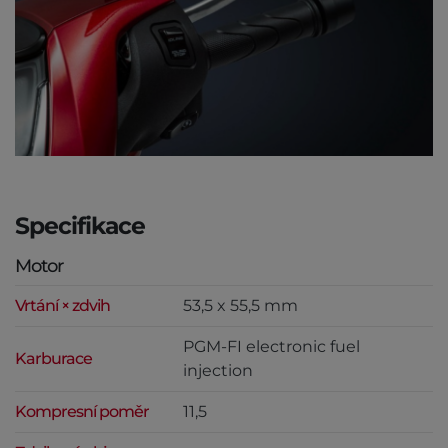
Specifikace
Motor
Vrtání × zdvih
53,5 x 55,5 mm
PGM-FI electronic fuel
Karburace
injection
Kompresní poměr
11,5