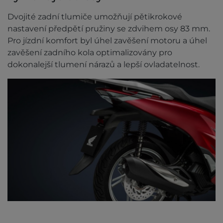
Dvojité zadní tlumiče umožňují pětikrokové
nastavení předpětí pružiny se zdvihem osy 83 mm.
Pro jízdní komfort byl úhel zavěšení motoru a úhel
zavěšení zadního kola optimalizovány pro
dokonalejší tlumení nárazů a lepší ovladatelnost.