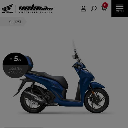
0
SH125i
- 5
%
Ušetříte
4 500 Kč