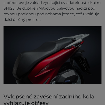
a představuje základ vynikající ovladatelnosti skútru
SH125i. Je doplněn 7litrovou palivovou nádrží pod
rovnou podlahou pod nohama jezdce, což uvolňuje
další úložný prostor.
Vylepšené zavěšení zadního kola
vyhlazuje otřesy