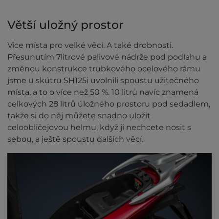
Větší uložný prostor
Více místa pro velké věci. A také drobnosti.
Přesunutím 7litrové palivové nádrže pod podlahu a
změnou konstrukce trubkového ocelového rámu
jsme u skútru SH125i uvolnili spoustu užitečného
místa, a to o více než 50 %. 10 litrů navíc znamená
celkových 28 litrů úložného prostoru pod sedadlem,
takže si do něj můžete snadno uložit
celoobličejovou helmu, když ji nechcete nosit s
sebou, a ještě spoustu dalších věcí.