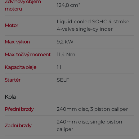
Zdvihový objem
124,8 cm³
motoru
Liquid-cooled SOHC 4-stroke
Motor
4-valve single-cylinder
Max. výkon
9,2 kW
Max. točivý moment
11,4 Nm
Kapacita oleje
1 l
Startér
SELF
Kola
Přední brzdy
240mm disc, 3 piston caliper
240mm disc, single piston
Zadní brzdy
caliper