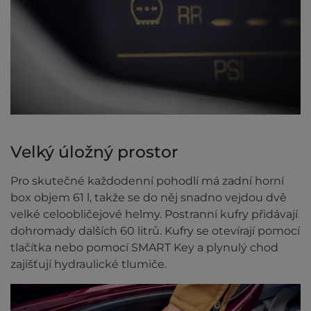
Velký úložný prostor
Pro skutečné každodenní pohodlí má zadní horní
box objem 61 l, takže se do něj snadno vejdou dvě
velké celoobličejové helmy. Postranní kufry přidávají
dohromady dalších 60 litrů. Kufry se otevírají pomocí
tlačítka nebo pomocí SMART Key a plynulý chod
zajišťují hydraulické tlumiče.