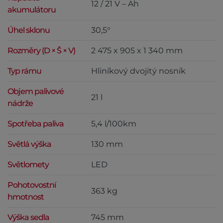
12 / 21 V – Ah
akumulátoru
Úhel sklonu
30,5°
Rozměry (D × Š × V)
2 475 x 905 x 1 340 mm
Typ rámu
Hliníkový dvojitý nosník
Objem palivové
21 l
nádrže
Spotřeba paliva
5,4 l/100km
Světlá výška
130 mm
Světlomety
LED
Pohotovostní
363 kg
hmotnost
Výška sedla
745 mm