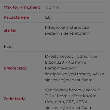
Max. točivý moment
170 Nm
Kapacita oleje
5,6 l
Integrovaný startovací
Startér
systém s generátorem
Kola
Dvojitý kotouč hydraulické
brzdy 320 × 4,5 mm s
Přední brzdy
kombinovanými
šestipístkovými třmeny, ABS a
sintrovanými destičkami
Ventilovaný brzdový kotouč
316 × 11 mm s třípístkovým
Zadní brzdy
třmenem, CBS, ABS a
sintrovanými destičkami