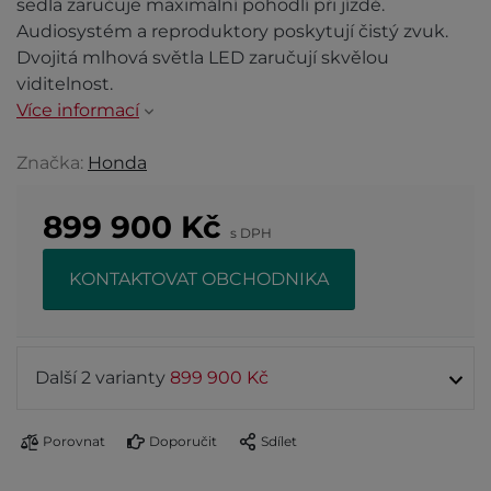
sedla zaručuje maximální pohodlí při jízdě.
Audiosystém a reproduktory poskytují čistý zvuk.
Dvojitá mlhová světla LED zaručují skvělou
viditelnost.
Více informací
Značka:
Honda
899 900
Kč
s DPH
KONTAKTOVAT OBCHODNIKA
Další 2 varianty
899 900 Kč
Porovnat
Doporučit
Sdílet