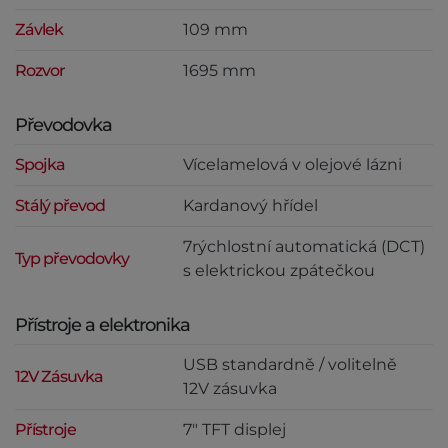
Závlek
109 mm
Rozvor
1695 mm
Převodovka
Spojka
Vícelamelová v olejové lázni
Stálý převod
Kardanový hřídel
7rýchlostní automatická (DCT)
Typ převodovky
s elektrickou zpátečkou
Přístroje a elektronika
USB standardně / volitelně
12V Zásuvka
12V zásuvka
Přístroje
7" TFT displej