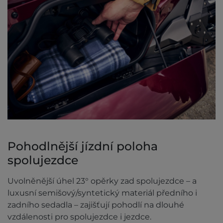
Pohodlnější jízdní poloha
spolujezdce
Uvolněnější úhel 23° opěrky zad spolujezdce – a
luxusní semišový/syntetický materiál předního i
zadního sedadla – zajišťují pohodlí na dlouhé
vzdálenosti pro spolujezdce i jezdce.