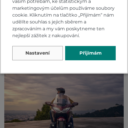
vašim potřebám, ke statistickým a
marketingovým účelům používáme soubory
Elektronicky nastavitelný čelní štít
cookie. Kliknutím na tlačítko „Přijímám“ nám
udělíte souhlas s jejich sběrem a
Plynule nastavitelný čelní štít zajišťuje vynikající
zpracováním a my vám poskytneme ten
ochranu před větrem. Výšku a úhel lze nastavit
nejlepší zážitek z nakupování.
pouhým stisknutím tlačítka na levé rukojeti řídítek
nahoru nebo dolů. Systém si také zapamatuje vaše
Nastavení
Přijímám
oblíbené pozice a provede automatické
přizpůsobení.