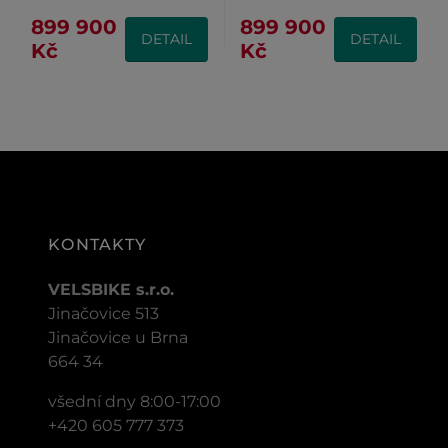
899 900
899 900
DETAIL
DETAIL
Kč
Kč
KONTAKTY
VELSBIKE s.r.o.
Jinačovice 513
Jinačovice u Brna
664 34
všední dny 8:00-17:00
+420 605 777 373