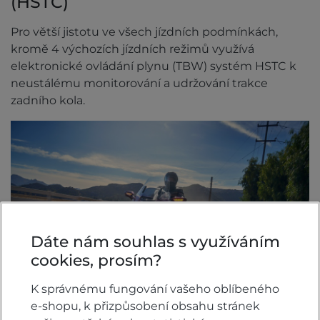
(HSTC)
Pro větší jistotu ve všech jízdních podmínkách,
kromě 4 výchozích jízdních režimů využívá
elektronické ovládání plynu (TBW) systém HSTC k
neustálému monitorování a udržování trakce
zadního kola.
Dáte nám souhlas s využíváním
cookies, prosím?
K správnému fungování vašeho oblíbeného
e-shopu, k přizpůsobení obsahu stránek