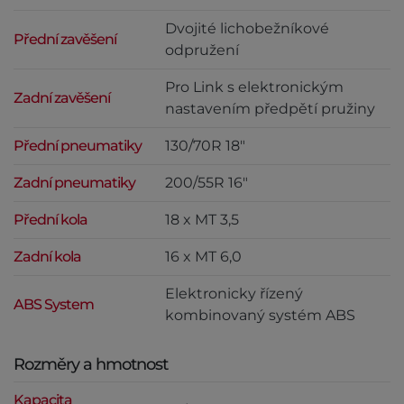
Dvojité lichobežníkové
Přední zavěšení
odpružení
Pro Link s elektronickým
Zadní zavěšení
nastavením předpětí pružiny
Přední pneumatiky
130/70R 18"
Zadní pneumatiky
200/55R 16"
Přední kola
18 x MT 3,5
Zadní kola
16 x MT 6,0
Elektronicky řízený
ABS System
kombinovaný systém ABS
Rozměry a hmotnost
Kapacita