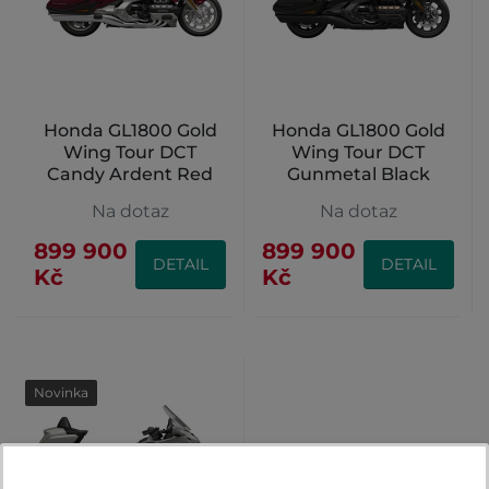
Honda GL1800 Gold
Honda GL1800 Gold
Wing Tour DCT
Wing Tour DCT
Candy Ardent Red
Gunmetal Black
Metallic
Na dotaz
Na dotaz
899 900
899 900
DETAIL
DETAIL
Kč
Kč
Novinka