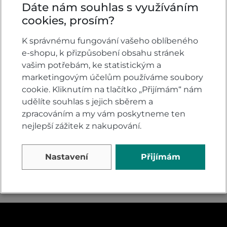
Dáte nám souhlas s využíváním
cookies, prosím?
K správnému fungování vašeho oblíbeného
Honda GL1800 Gold
e-shopu, k přizpůsobení obsahu stránek
Wing Tour DCT Pearl
vašim potřebám, ke statistickým a
Deep Mud Grey
marketingovým účelům používáme soubory
Na dotaz
cookie. Kliknutím na tlačítko „Přijímám“ nám
udělíte souhlas s jejich sběrem a
899 900
DETAIL
zpracováním a my vám poskytneme ten
Kč
nejlepší zážitek z nakupování.
Nastavení
Přijímám