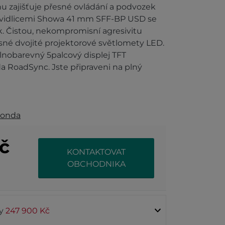
nu zajišťuje přesné ovládání a podvozek
 vidlicemi Showa 41 mm SFF-BP USD se
. Čistou, nekompromisní agresivitu
rsné dvojité projektorové světlomety LED.
plnobarevný 5palcový displej TFT
da RoadSync. Jste připraveni na plný
onda
č
KONTAKTOVAT
OBCHODNIKA
ty
247 900 Kč