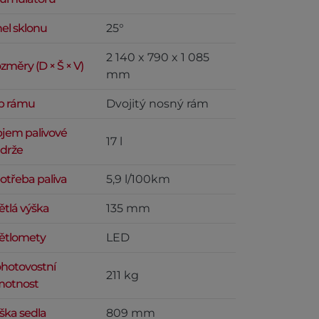
el sklonu
25°
2 140 x 790 x 1 085
změry (D × Š × V)
mm
p rámu
Dvojitý nosný rám
jem palivové
17 l
drže
otřeba paliva
5,9 l/100km
ětlá výška
135 mm
ětlomety
LED
hotovostní
211 kg
otnost
ška sedla
809 mm