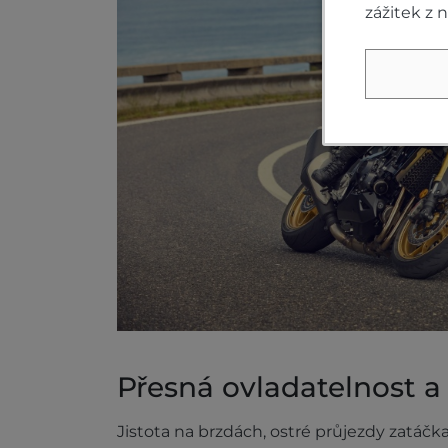
zážitek z 
Přesná ovladatelnost a
Jistota na brzdách, ostré průjezdy zatáčk