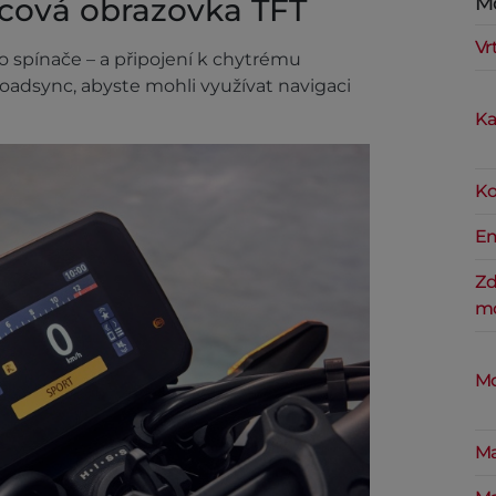
cová obrazovka TFT
M
Vr
o spínače – a připojení k chytrému
Roadsync, abyste mohli využívat navigaci
Ka
Ko
Em
Zd
mo
Mo
Ma