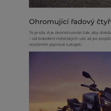
Ohromující řadový čty
To je síla. A je zkonstruován tak, aby dok
– od brázdění městských ulic až po projí
otočením plynové rukojeti.