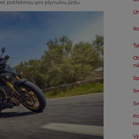
st potřebnou pro plynulou jízdu.
Úh
Ro
Ty
Ob
ná
Sp
Sv
Sv
Po
hm
Vý