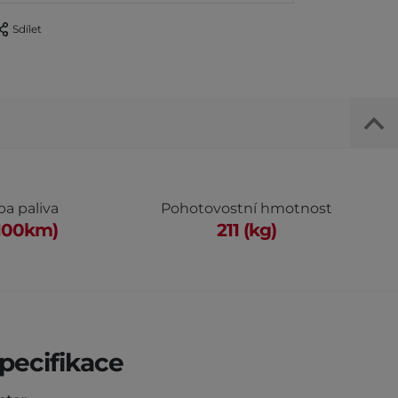
Sdílet
a paliva
Pohotovostní hmotnost
/100km)
211 (kg)
pecifikace