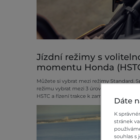
Jízdní režimy s volitel
momentu Honda (HST
Můžete si vybrat mezi režimy Standard, S
režimu vybrat mezi 3 úrovněmi výkonu m
HSTC a řízení trakce k zamezení zvedání 
Dáte n
K správné
stránek v
používáme 
souhlas s