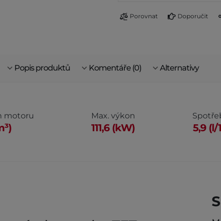
Porovnat
Doporučit
Popis produktů
Komentáře (0)
Alternativy
m motoru
Max. výkon
Spotřeb
m³)
111,6 (kW)
5,9 (l
S