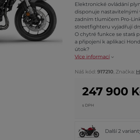
Elektronické ovládání ply
disponuje nastavitelnými
zadním tlumičem Pro-Link
streetfighteru vyjadřují d
O chytré funkce se stará 
a připojení k aplikaci Hon
útok?
Více informací
Náš kód:
917210
, Značka:
H
247 900
K
s DPH
Další 2 varian