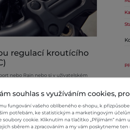
Ma
Ka
St
Ko
nou regulací kroutícího
C)
Př
port nebo Rain nebo si v uživatelském
otoru / brzdění motorem a 4 úrovněmi
předního kola.
ám souhlas s využíváním cookies, pr
Za
mu fungování vašeho oblíbeného e-shopu, k přizpůsobe
ašim potřebám, ke statistickým a marketingovým účelů
soubory cookie. Kliknutím na tlačítko „Přijímám“ nám u
 jejich sběrem a zpracováním a my vám poskytneme ten 