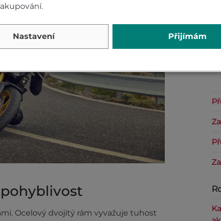
Př
nakupování.
Nastavení
Přijímám
Za
Př
Za
Př
Za
 pohyblivost
Ro
Ka
ami. Ocelový dvojitý rám vyvažuje tuhost
ak