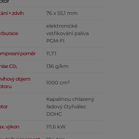
otor
tání × zdvih
76 x 55,1 mm
elektronické
rburace
vstřikování paliva
PGM-FI
mpresní poměr
11,7:1
ise C0₂
136 g/km
vihový objem
1000 cm³
toru
Kapalinou chlazený
tor
řadový čtyřválec
DOHC
x. výkon
111,6 kW