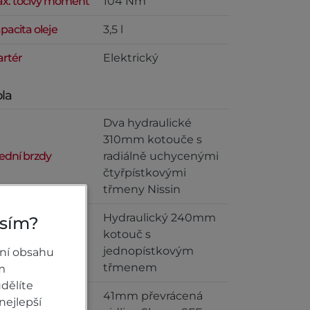
x. točivý moment
104 Nm
pacita oleje
3,5 l
artér
Elektrický
la
Dva hydraulické
310mm kotouče s
ední brzdy
radiálně uchycenými
čtyřpístkovými
třmeny Nissin
Hydraulický 240mm
osím?
kotouč s
dní brzdy
jednopístkovým
ní obsahu
třmenem
m
dělíte
41mm převrácená
nejlepší