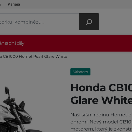
a
Kariéra
hradní díly
 CB1000 Hornet Pearl Glare White
Skladem
Honda CB10
Glare Whit
Naši sršní rodinu Hornet d
ohromí. Nový model CB10
motorem, který je zkonst