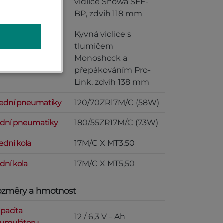
ední zavěšení
vidlice Showa SFF-
BP, zdvih 118 mm
Kyvná vidlice s
tlumičem
dní zavěšení
Monoshock a
přepákováním Pro-
Link, zdvih 138 mm
ední pneumatiky
120/70ZR17M/C (58W)
dní pneumatiky
180/55ZR17M/C (73W)
ední kola
17M/C X MT3,50
dní kola
17M/C X MT5,50
změry a hmotnost
pacita
12 / 6,3 V – Ah
umulátoru