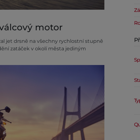
Zá
Ro
řválcový motor
P
ázal jet drsně na všechny rychlostní stupně
ždění zatáček v okolí města jediným
Sp
St
Ty
Qu