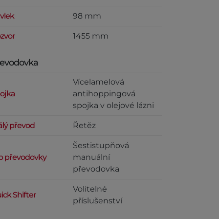
vlek
98 mm
zvor
1455 mm
řevodovka
Vícelamelová
ojka
antihoppingová
spojka v olejové lázni
álý převod
Řetěz
Šestistupňová
p převodovky
manuální
převodovka
Volitelné
ick Shifter
příslušenství