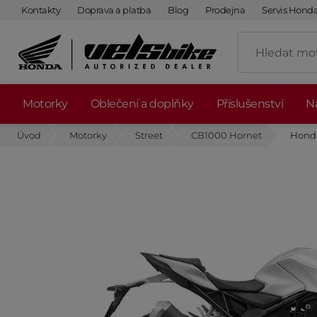
Kontakty
Doprava a platba
Blog
Prodejna
Servis Hond
Motorky
Oblečení a doplňky
Příslušenství
Ná
Úvod
Motorky
Street
CB1000 Hornet
Honda