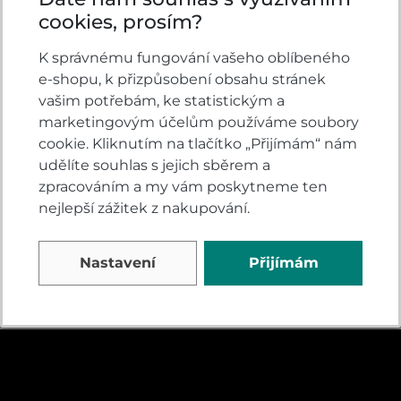
cookies, prosím?
K správnému fungování vašeho oblíbeného
Honda CB1000
Honda CB1000
Hornet Matte Iridium
e-shopu, k přizpůsobení obsahu stránek
Hornet SP Matte
Grey Metallic
Ballistic Black
vašim potřebám, ke statistickým a
Metallic
marketingovým účelům používáme soubory
Na dotaz
Na dotaz
cookie. Kliknutím na tlačítko „Přijímám“ nám
247 900
287 900
udělíte souhlas s jejich sběrem a
DETAIL
DETAIL
Kč
Kč
zpracováním a my vám poskytneme ten
nejlepší zážitek z nakupování.
Nastavení
Přijímám