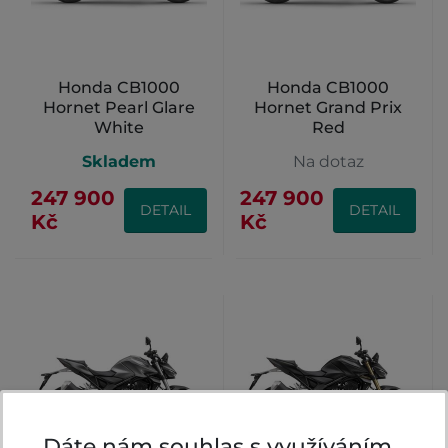
Honda CB1000
Honda CB1000
Hornet Pearl Glare
Hornet Grand Prix
White
Red
Skladem
Na dotaz
247 900
247 900
DETAIL
DETAIL
Kč
Kč
Dáte nám souhlas s využíváním