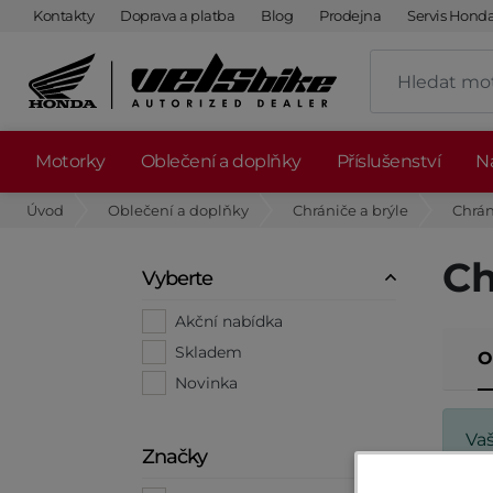
Kontakty
Doprava a platba
Blog
Prodejna
Servis Hond
Motorky
Oblečení a doplňky
Příslušenství
Ná
Úvod
Oblečení a doplňky
Chrániče a brýle
Chrán
Ch
Vyberte
Akční nabídka
Skladem
O
Novinka
Va
Značky