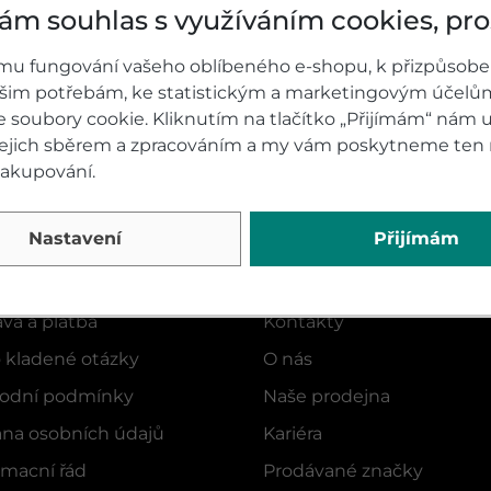
ám souhlas s využíváním cookies, pr
mu fungování vašeho oblíbeného e-shopu, k přizpůsobe
ašim potřebám, ke statistickým a marketingovým účelů
soubory cookie. Kliknutím na tlačítko „Přijímám“ nám u
 jejich sběrem a zpracováním a my vám poskytneme ten 
nakupování.
Nastavení
Přijímám
 O NÁKUPU
HONDA VELSBIKE
va a platba
Kontakty
 kladené otázky
O nás
odní podmínky
Naše prodejna
na osobních údajů
Kariéra
macní řád
Prodávané značky