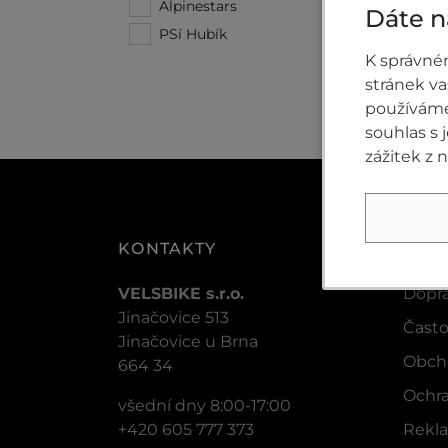
Alpinestars
(4)
Dáte n
PSí Hubík
(3)
K správné
stránek v
používáme 
souhlas s
zážitek z 
KONTAKTY
VŠE
VELSBIKE s.r.o.
Dopra
Jinačovice 513
Často
Jinačovice u Brna
Obch
664 34
Ochra
všední dny 8:00-17:00
+420 605 777 373
Rekla