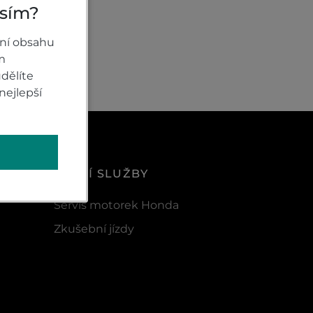
osím?
ní obsahu
m
dělíte
nejlepší
DALŠÍ SLUŽBY
Servis motorek Honda
Zkušební jízdy