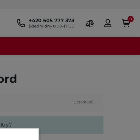
0
+420 605 777 373
(všední dny 8:00-17:00)
ord
0 produktů
ltry
?