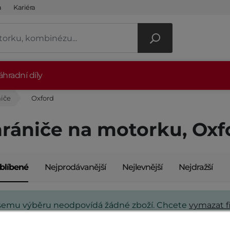
a
Kariéra
hradní díly
iče
Oxford
rániče na motorku, Oxf
blíbené
Nejprodávanější
Nejlevnější
Nejdražší
šemu výběru neodpovídá žádné zboží. Chcete
vymazat fi