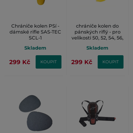
Chrániče kolen PSí -
chrániče kolen do
dámské rifle SAS-TEC
pánských riflý - pro
SCL-1
velikosti 50, 52, 54, 56,
58, 60
Skladem
Skladem
299 Kč
299 Kč
KOUPIT
KOUPIT