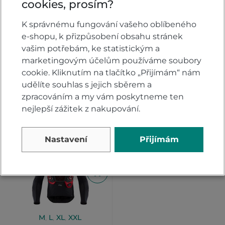
cookies, prosím?
4XL
Vesta airbagová
Airbagový systém
K správnému fungování vašeho oblíbeného
Alpinestars TECH-
Alpinestars TECH-
e-shopu, k přizpůsobení obsahu stránek
AIR®5
AIR®7
vašim potřebám, ke statistickým a
Skladem
U dodavatele
marketingovým účelům používáme soubory
cookie. Kliknutím na tlačítko „Přijímám“ nám
15 990 Kč
23 959
14 520
DETAIL
udělíte souhlas s jejich sběrem a
DETAIL
Kč
Kč
zpracováním a my vám poskytneme ten
nejlepší zážitek z nakupování.
Nastavení
Přijímám
Novinka
M
,
L
,
XL
,
XXL