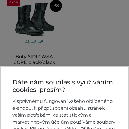
Akce
- 38
%
41
,
46
,
48
Boty SIDI GAVIA
GORE black/black
Skladem
Dáte nám souhlas s využíváním
cookies, prosím?
6 780 Kč
DETAIL
4 190 Kč
K správnému fungování vašeho oblíbeného
e-shopu, k přizpůsobení obsahu stránek
vašim potřebám, ke statistickým a
marketingovým účelům používáme soubory
cookie. Kliknutím na tlačítko „Přijímám“ nám