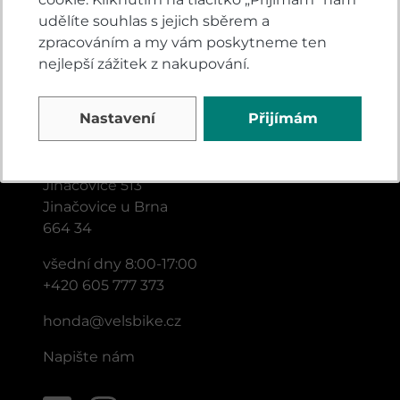
udělíte souhlas s jejich sběrem a
zpracováním a my vám poskytneme ten
nejlepší zážitek z nakupování.
Nastavení
Přijímám
KONTAKTY
VELSBIKE s.r.o.
Jinačovice 513
Jinačovice u Brna
664 34
všední dny 8:00-17:00
+420 605 777 373
honda@velsbike.cz
Napište nám