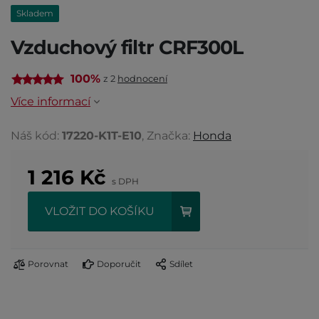
Skladem
Vzduchový filtr CRF300L
100%
z 2
hodnocení
Více informací
Náš kód:
17220-K1T-E10
, Značka:
Honda
1 216
Kč
s DPH
VLOŽIT DO KOŠÍKU
Porovnat
Doporučit
Sdílet