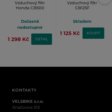
Vzduchový filtr
Vzduchový filtr
Honda CB500
CB125F
Dočasně
Skladem
nedostupné
1 125 Kč
KOUPIT
1 298 Kč
DETAIL
KONTAKTY
VELSBIKE s.r.o.
Jinačovice 513