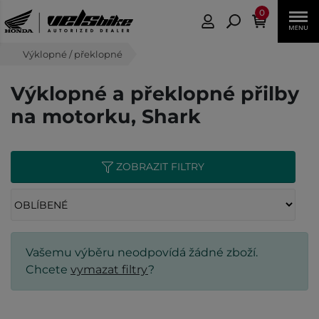
0
Výklopné / překlopné
Výklopné a překlopné přilby
na motorku, Shark
ZOBRAZIT FILTRY
Vašemu výběru neodpovídá žádné zboží.
Chcete
vymazat filtry
?