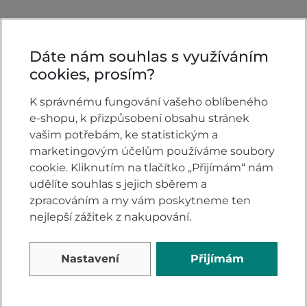
Dáte nám souhlas s využíváním
cookies, prosím?
K správnému fungování vašeho oblíbeného
e-shopu, k přizpůsobení obsahu stránek
KONTAKTY
vašim potřebám, ke statistickým a
marketingovým účelům používáme soubory
VELSBIKE s.r.o.
cookie. Kliknutím na tlačítko „Přijímám“ nám
Jinačovice 513
udělíte souhlas s jejich sběrem a
Jinačovice u Brna
zpracováním a my vám poskytneme ten
664 34
nejlepší zážitek z nakupování.
všední dny 8:00-17:00
+420 605 777 373
Nastavení
Přijímám
honda@velsbike.cz
Napište nám